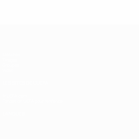
UEFA Futsal Champions League
Matches
Tirages
Groupes
Vidéo
LES SITES DE L'UEFA
fr.UEFA.com
Fondation UEFA pour l'enfance
LANGUES
Français
English
Français
Deutsch
Русский
Español
Italiano