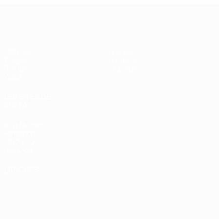
UEFA Futsal Champions League
Matches
Équipes
Tirages
Histoire
Groupes
À propos
Vidéo
LES SITES DE
L'UEFA
fr.UEFA.com
Fondation
UEFA pour
l'enfance
LANGUES
Français
English
Français
Deutsch
Русский
Español
Italiano
Português