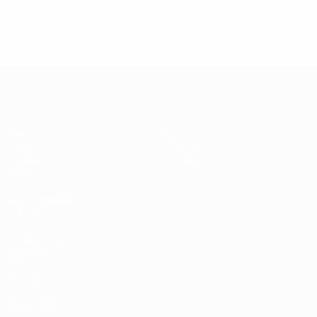
UEFA Futsal Champions League
Matches
Équipes
Tirages
Histoire
Groupes
À propos
Vidéo
LES SITES DE
L'UEFA
fr.UEFA.com
Fondation
UEFA pour
l'enfance
LANGUES