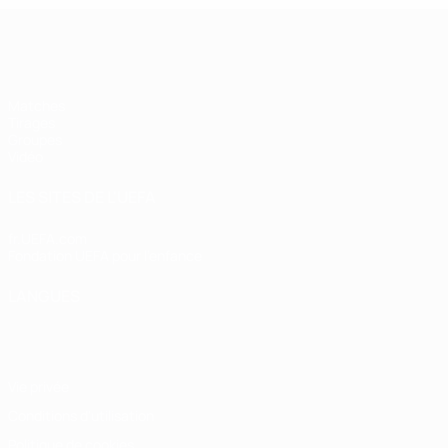
UEFA Futsal Champions League
Matches
Tirages
Groupes
Vidéo
LES SITES DE L'UEFA
fr.UEFA.com
Fondation UEFA pour l'enfance
LANGUES
Français
English
Français
Deutsch
Русский
Español
Italiano
Vie privée
Conditions d'utilisation
Politique de cookies