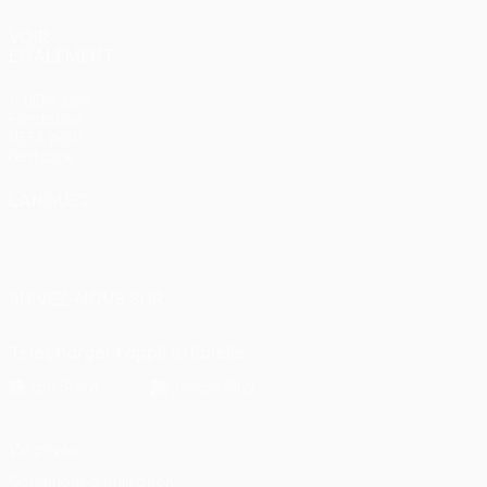
VOIR
ÉGALEMENT
fr.UEFA.com
Fondation
UEFA pour
l'enfance
LANGUES
Français
English
Français
Deutsch
Русский
Español
Italiano
Português
SUIVEZ-NOUS SUR
Télécharger l'appli officielle
Vie privée
Conditions d'utilisation