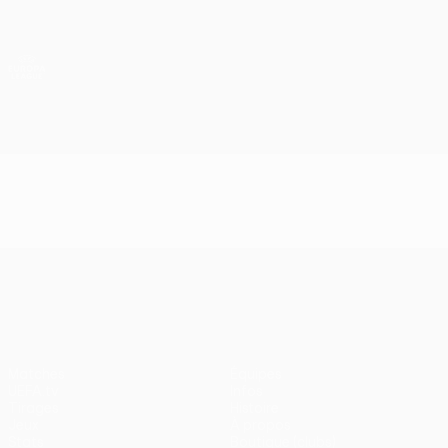
Passer
au
contenu
UEFA Europa League officielle
Obtenir
principal
Scores &amp; stats foot en direct
UEFA Europa League
UEFA Europa League
Matches
Équipes
UEFA.tv
Infos
Tirages
Histoire
Jeux
À propos
Stats
Boutique (clubs)