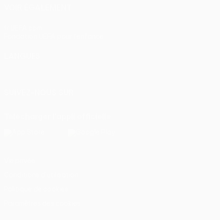
VOIR ÉGALEMENT
fr.UEFA.com
Fondation UEFA pour l'enfance
LANGUES
Français
English
Français
Deutsch
Русский
Español
Itali
SUIVEZ-NOUS SUR
Télécharger l'appli officielle
Vie privée
Conditions d'utilisation
Politique de cookies
Paramètres des cookies