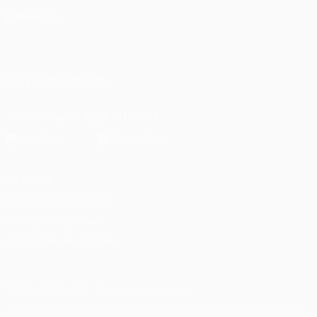
LANGUES
Français
English
Français
Deutsch
Русский
Español
Italiano
Português
SUIVEZ-NOUS SUR
Télécharger l'appli officielle
Vie privée
Conditions d'utilisation
Politique de cookies
Paramètres des cookies
© 1998-2026 UEFA. Tous droits réservés.
La désignation UEFA, le logo de l'UEFA et toutes les marques liées