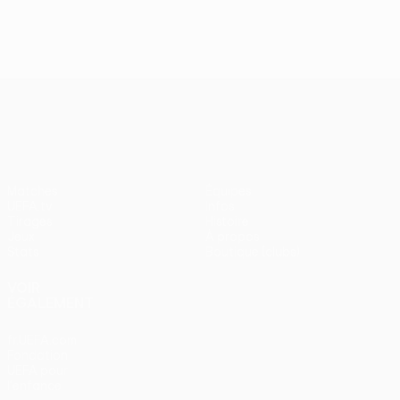
J2, superbes buts
UEFA Europa League
Matches
Équipes
UEFA.tv
Infos
Tirages
Histoire
Jeux
À propos
Stats
Boutique (clubs)
VOIR
ÉGALEMENT
fr.UEFA.com
Fondation
UEFA pour
l'enfance