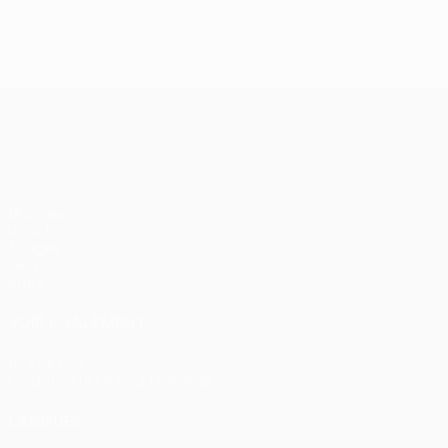
J2, superbes buts
UEFA Europa League
Matches
UEFA.tv
Tirages
Jeux
Stats
VOIR ÉGALEMENT
fr.UEFA.com
Fondation UEFA pour l'enfance
LANGUES
Français
English
Français
Deutsch
Русский
Español
Itali