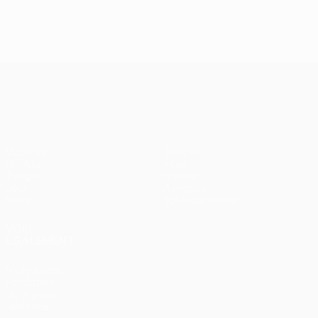
J2, superbes buts
UEFA Europa League
Matches
Équipes
UEFA.tv
Infos
Tirages
Histoire
Jeux
À propos
Stats
Boutique (clubs)
VOIR
ÉGALEMENT
fr.UEFA.com
Fondation
UEFA pour
l'enfance