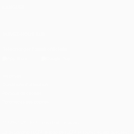
LANGUES
Français
English
Français
Deutsch
Русский
Español
Italiano
Português
SUIVEZ-NOUS SUR
Télécharger l'appli officielle
Vie privée
Conditions d'utilisation
Politique de cookies
Paramètres des cookies
© 1998-2026 UEFA. Tous droits réservés.
La désignation UEFA, le logo de l'UEFA et toutes les marques liées