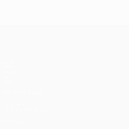
J2, superbes buts
UEFA Europa League
Matches
UEFA.tv
Tirages
Jeux
Stats
VOIR ÉGALEMENT
fr.UEFA.com
Fondation UEFA pour l'enfance
LANGUES
Français
English
Français
Deutsch
Русский
Español
Itali