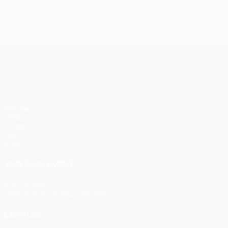
J2, superbes buts
UEFA Europa League
Matches
UEFA.tv
Tirages
Jeux
Stats
VOIR ÉGALEMENT
fr.UEFA.com
Fondation UEFA pour l'enfance
LANGUES
Français
English
Français
Deutsch
Русский
Español
Itali