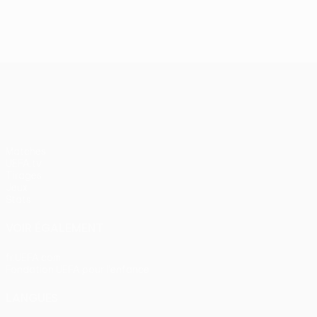
J2, superbes buts
UEFA Europa League
Matches
UEFA.tv
Tirages
Jeux
Stats
VOIR ÉGALEMENT
fr.UEFA.com
Fondation UEFA pour l'enfance
LANGUES
Français
English
Français
Deutsch
Русский
Español
Itali