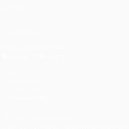
LANGUES
Français
English
Français
Deutsch
Русский
Español
Italiano
Português
SUIVEZ-NOUS SUR
Télécharger l'appli officielle
Vie privée
Conditions d'utilisation
Politique de cookies
Paramètres des cookies
© 1998-2026 UEFA. Tous droits réservés.
La désignation UEFA, le logo de l'UEFA et toutes les marques liées