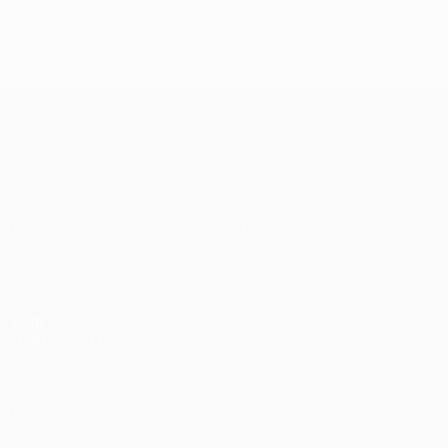
J2, superbes buts
UEFA Europa League
Matches
Équipes
UEFA.tv
Infos
Tirages
Histoire
Jeux
À propos
Stats
Boutique (clubs)
VOIR
ÉGALEMENT
fr.UEFA.com
Fondation
UEFA pour
l'enfance