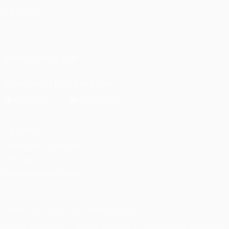
LANGUES
Français
English
Français
Deutsch
Русский
Español
Italiano
Português
SUIVEZ-NOUS SUR
Télécharger l'appli officielle
Vie privée
Conditions d'utilisation
Politique de cookies
Paramètres des cookies
© 1998-2026 UEFA. Tous droits réservés.
La désignation UEFA, le logo de l'UEFA et toutes les marques liées