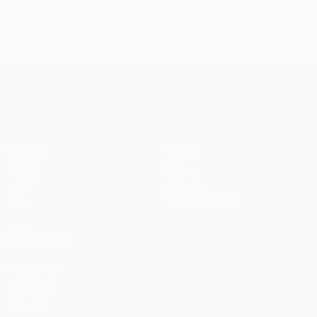
J2, superbes buts
UEFA Europa League
Matches
Équipes
UEFA.tv
Infos
Tirages
Histoire
Jeux
À propos
Stats
Boutique (clubs)
VOIR
ÉGALEMENT
fr.UEFA.com
Fondation
UEFA pour
l'enfance