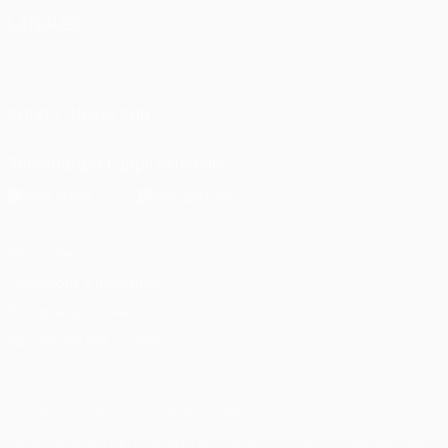
LANGUES
Français
English
Français
Deutsch
Русский
Español
Italiano
Português
SUIVEZ-NOUS SUR
Télécharger l'appli officielle
Vie privée
Conditions d'utilisation
Politique de cookies
Paramètres des cookies
© 1998-2026 UEFA. Tous droits réservés.
La désignation UEFA, le logo de l'UEFA et toutes les marques liées