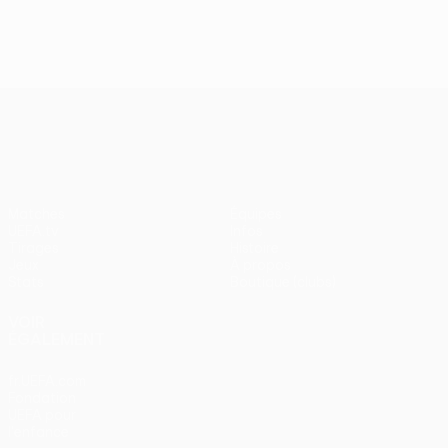
J2, superbes buts
UEFA Europa League
Matches
Équipes
UEFA.tv
Infos
Tirages
Histoire
Jeux
À propos
Stats
Boutique (clubs)
VOIR
ÉGALEMENT
fr.UEFA.com
Fondation
UEFA pour
l'enfance