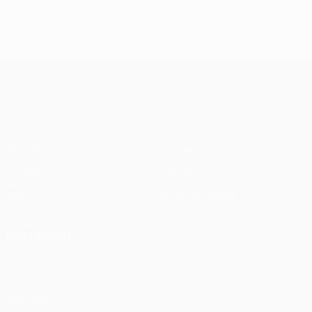
J2, superbes buts
UEFA Europa League
Matches
Équipes
UEFA.tv
Infos
Tirages
Histoire
Jeux
À propos
Stats
Boutique (clubs)
VOIR
ÉGALEMENT
fr.UEFA.com
Fondation
UEFA pour
l'enfance