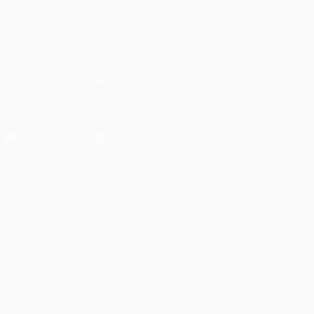
LANGUES
Français
English
Français
Deutsch
Русский
Español
Italiano
Português
SUIVEZ-NOUS SUR
Télécharger l'appli officielle
Vie privée
Conditions d'utilisation
Politique de cookies
Paramètres des cookies
© 1998-2026 UEFA. Tous droits réservés.
La désignation UEFA, le logo de l'UEFA et toutes les marques liées