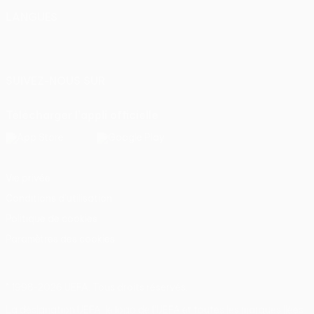
LANGUES
Français
English
Français
Deutsch
Русский
Español
Italiano
Português
SUIVEZ-NOUS SUR
Télécharger l'appli officielle
Vie privée
Conditions d'utilisation
Politique de cookies
Paramètres des cookies
© 1998-2026 UEFA. Tous droits réservés.
La désignation UEFA, le logo de l'UEFA et toutes les marques liées