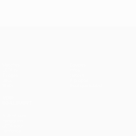
J2, superbes buts
UEFA Europa League
Matches
Équipes
UEFA.tv
Infos
Tirages
Histoire
Jeux
À propos
Stats
Boutique (clubs)
VOIR
ÉGALEMENT
fr.UEFA.com
Fondation
UEFA pour
l'enfance