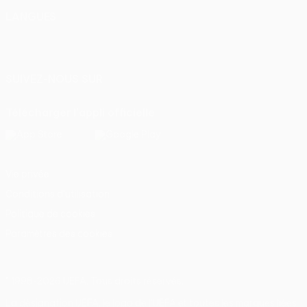
LANGUES
Français
English
Français
Deutsch
Русский
Español
Italiano
Português
SUIVEZ-NOUS SUR
Télécharger l'appli officielle
Vie privée
Conditions d'utilisation
Politique de cookies
Paramètres des cookies
© 1998-2026 UEFA. Tous droits réservés.
La désignation UEFA, le logo de l'UEFA et toutes les marques liées