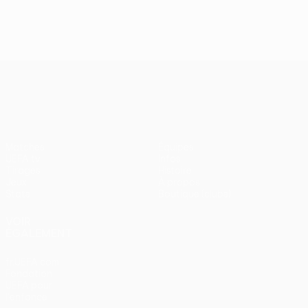
J2, superbes buts
UEFA Europa League
Matches
Équipes
UEFA.tv
Infos
Tirages
Histoire
Jeux
À propos
Stats
Boutique (clubs)
VOIR
ÉGALEMENT
fr.UEFA.com
Fondation
UEFA pour
l'enfance