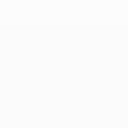
J2, superbes buts
UEFA Europa League
Matches
Équipes
UEFA.tv
Infos
Tirages
Histoire
Jeux
À propos
Stats
Boutique (clubs)
VOIR
ÉGALEMENT
fr.UEFA.com
Fondation
UEFA pour
l'enfance