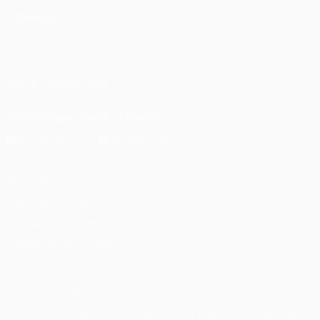
LANGUES
Français
English
Français
Deutsch
Русский
Español
Italiano
Português
SUIVEZ-NOUS SUR
Télécharger l'appli officielle
Vie privée
Conditions d'utilisation
Politique de cookies
Paramètres des cookies
© 1998-2026 UEFA. Tous droits réservés.
La désignation UEFA, le logo de l'UEFA et toutes les marques liées