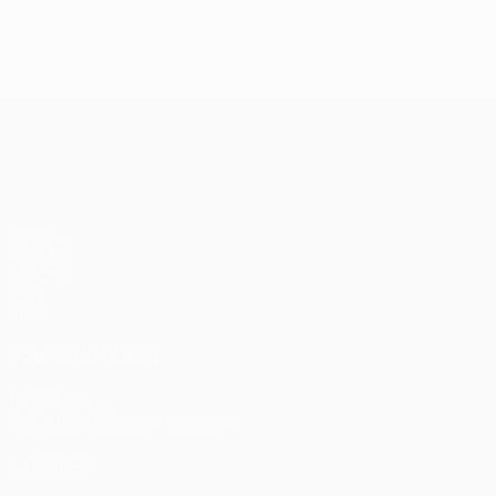
J2, superbes buts
UEFA Europa League
Matches
UEFA.tv
Tirages
Jeux
Stats
VOIR ÉGALEMENT
fr.UEFA.com
Fondation UEFA pour l'enfance
LANGUES
Français
English
Français
Deutsch
Русский
Español
Itali