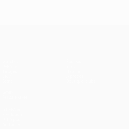
J2, superbes buts
UEFA Europa League
Matches
Équipes
UEFA.tv
Infos
Tirages
Histoire
Jeux
À propos
Stats
Boutique (clubs)
VOIR
ÉGALEMENT
fr.UEFA.com
Fondation
UEFA pour
l'enfance