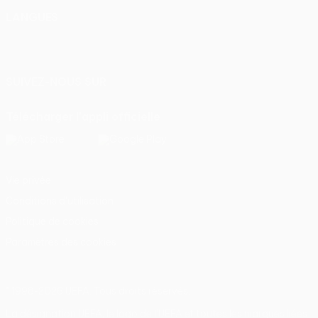
LANGUES
Français
English
Français
Deutsch
Русский
Español
Italiano
Português
SUIVEZ-NOUS SUR
Télécharger l'appli officielle
Vie privée
Conditions d'utilisation
Politique de cookies
Paramètres des cookies
© 1998-2026 UEFA. Tous droits réservés.
La désignation UEFA, le logo de l'UEFA et toutes les marques liées