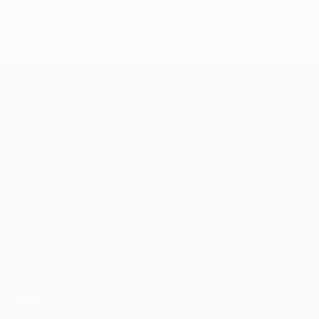
J2, superbes buts
UEFA Europa League
Matches
UEFA.tv
Tirages
Jeux
Stats
VOIR ÉGALEMENT
fr.UEFA.com
Fondation UEFA pour l'enfance
LANGUES
Français
English
Français
Deutsch
Русский
Español
Itali