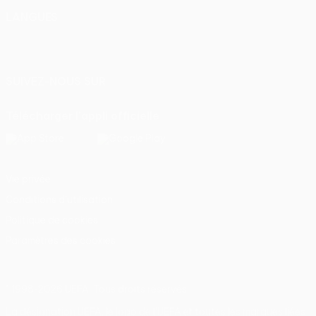
LANGUES
Français
English
Français
Deutsch
Русский
Español
Italiano
Português
SUIVEZ-NOUS SUR
Télécharger l'appli officielle
Vie privée
Conditions d'utilisation
Politique de cookies
Paramètres des cookies
© 1998-2026 UEFA. Tous droits réservés.
La désignation UEFA, le logo de l'UEFA et toutes les marques liées