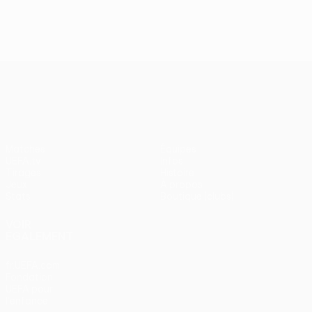
J2, superbes buts
UEFA Europa League
Matches
Équipes
UEFA.tv
Infos
Tirages
Histoire
Jeux
À propos
Stats
Boutique (clubs)
VOIR
ÉGALEMENT
fr.UEFA.com
Fondation
UEFA pour
l'enfance