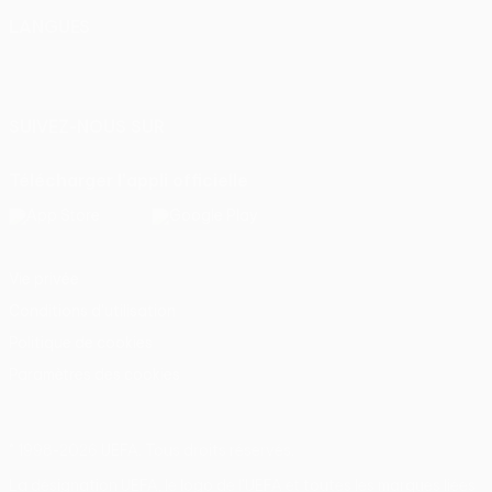
LANGUES
Français
English
Français
Deutsch
Русский
Español
Italiano
Português
SUIVEZ-NOUS SUR
Télécharger l'appli officielle
Vie privée
Conditions d'utilisation
Politique de cookies
Paramètres des cookies
© 1998-2026 UEFA. Tous droits réservés.
La désignation UEFA, le logo de l'UEFA et toutes les marques liées