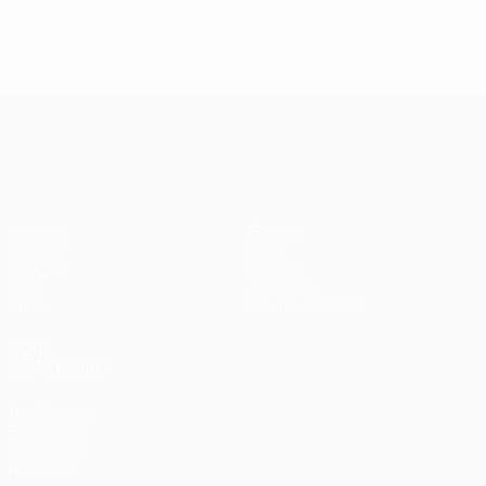
J2, superbes buts
UEFA Europa League
Matches
Équipes
UEFA.tv
Infos
Tirages
Histoire
Jeux
À propos
Stats
Boutique (clubs)
VOIR
ÉGALEMENT
fr.UEFA.com
Fondation
UEFA pour
l'enfance