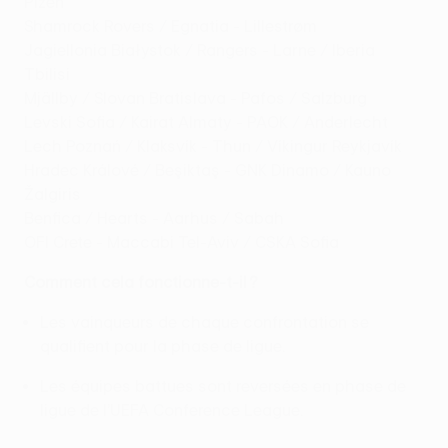
Plzeň
Shamrock Rovers / Egnatia - Lillestrøm
Jagiellonia Białystok / Rangers - Larne / Iberia
Tbilisi
Mjällby / Slovan Bratislava - Pafos / Salzburg
Levski Sofia / Kairat Almaty - PAOK / Anderlecht
Lech Poznań / Klaksvík - Thun / Víkingur Reykjavík
Hradec Králové / Beşiktaş - GNK Dinamo / Kauno
Žalgiris
Benfica / Hearts - Aarhus / Sabah
OFI Crete - Maccabi Tel-Aviv / CSKA Sofia
Comment cela fonctionne-t-il ?
Les vainqueurs de chaque confrontation se
qualifient pour la phase de ligue.
Les équipes battues sont reversées en phase de
ligue de l’UEFA Conference League.