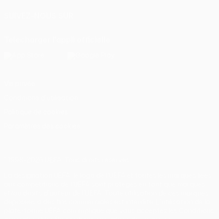
SUIVEZ-NOUS SUR
Télécharger l'appli officielle
Vie privée
Conditions d'utilisation
Politique de cookies
Paramètres des cookies
© 1998-2026 UEFA. Tous droits réservés.
La désignation UEFA, le logo de l'UEFA et toutes les marques liées
aux compétitions de l'UEFA sont protégés en tant que marques
et/ou droits d'auteur de l'UEFA. Toute utilisation de ces marques
déposées à des fins commerciales est interdite. L'utilisation de la
plate-forme UEFA.com implique que vous acceptez les Conditions