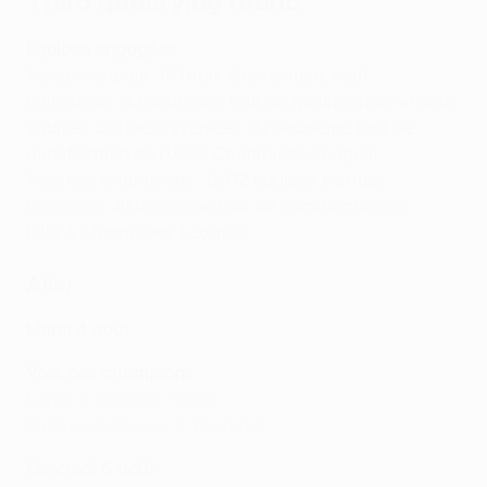
Third qualifying round
Équipes engagées
Voie principale : 14 (trois directement, neuf
vainqueurs du deuxième tour de qualification et deux
équipes battues reversées du deuxième tour de
qualification de l’UEFA Champions League)
Voie des champions : 12 (12 équipes battues
reversées du deuxième tour de qualification de
l’UEFA Champions League)
Aller
Mardi 4 août
Voie des champions
Larne 0-0 Iberia Tbilisi
Shamrock Rovers 3-1 Egnatia
Mercredi 5 août