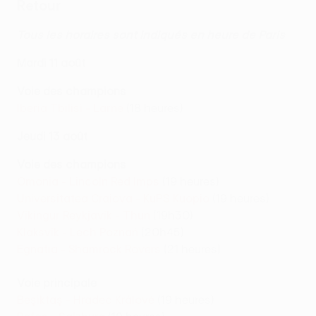
Retour
Tous les horaires sont indiqués en heure de Paris
Mardi 11 août
Voie des champions
Iberia Tbilisi - Larne
(18 heures)
Jeudi 13 août
Voie des champions
Omonia - Lincoln Red Imps
(19 heures)
Universitatea Craiova - KuPS Kuopio
(19 heures)
Víkingur Reykjavík - Thun
(19h30)
Klaksvík - Lech Poznań
(20h45)
Egnatia - Shamrock Rovers
(21 heures)
Voie principale
Beşiktaş - Hradec Králové
(19 heures)