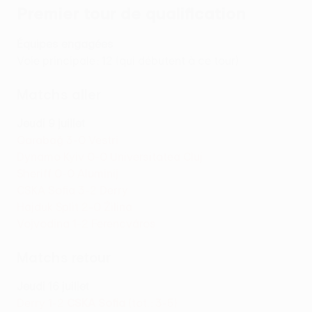
Premier tour de qualification
Équipes engagées
Voie principale : 12 (qui débutent à ce tour)
Matchs aller
Jeudi 9 juillet
Qarabağ 3-0 Vestri
Dynamo Kyiv 0-0 Universitatea Cluj
Sheriff 0-0 Aluminij
CSKA Sofia 3-2 Derry
Hajduk Split 2-0 Žilina
Vojvodina 1-2 Ferencváros
Matchs retour
Jeudi 16 juillet
Derry 1-2
CSKA Sofia
(tot. : 3-5)