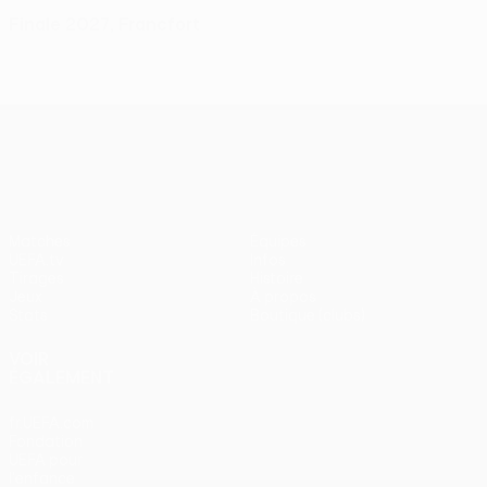
Finale 2027, Francfort
UEFA Europa League
Matches
Équipes
UEFA.tv
Infos
Tirages
Histoire
Jeux
À propos
Stats
Boutique (clubs)
VOIR
ÉGALEMENT
fr.UEFA.com
Fondation
UEFA pour
l'enfance