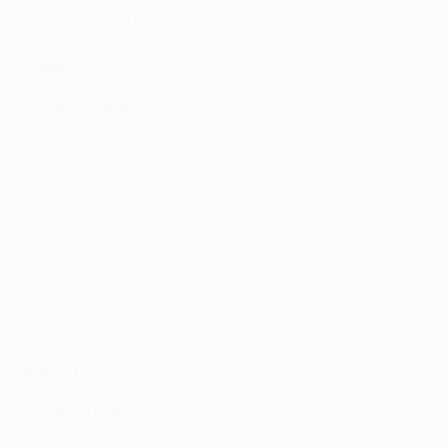
vainqueurs du premier tour de qualification)
Aller
Jeudi 23 juillet
Qarabağ 0-0 CSKA Sofia
Hammarby 1-1 Anderlecht
Tromsø 0-1 Hradec Králové
Sheriff 0-5 Maccabi Tel-Aviv
Dynamo Kyiv 2-3 PAOK
Twente 1-2 Ferencváros
Beşiktaş 1-0 Midtjylland
St. Gallen 2-1 Benfica
Hajduk Split 2-0 Pafos
Retour
Jeudi 30 juillet
Maccabi Tel-Aviv
1-0 Sheriff (tot. : 6-0)