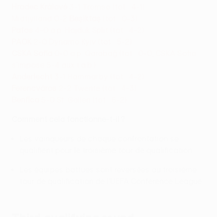
Hradec Králové
3-1 Tromsø (tot. : 4-1)
Midtjylland 0-2
Beşiktaş
(tot. : 0-3)
Pafos
4-0 a.p. Hajduk Split (tot. : 4-2)
PAOK
2-0 Dynamo Kyiv (tot. : 5-2)
CSKA Sofia
0-0 a.p. Qarabağ (tot. : 0-0, CSKA Sofia
s’impose 5-4 aux t.a.b.)
Anderlecht
3-1 Hammarby (tot. : 4-2)
Ferencváros
2-2 Twente (tot. : 4-3)
Benfica
5-0 St. Gallen (tot. : 6-2)
Comment cela fonctionne-t-il ?
Les vainqueurs de chaque confrontation se
qualifient pour le troisième tour de qualification.
Les équipes battues sont reversées au troisième
tour de qualification de l’UEFA Conference League.