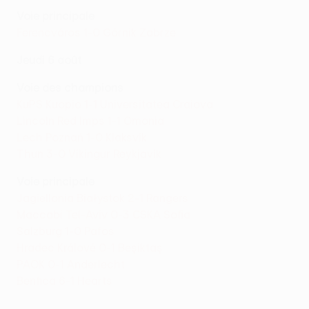
Voie principale
Ferencváros 1-0 Górnik Zabrze
Jeudi 6 août
Voie des champions
KuPS Kuopio 1-1 Universitatea Craiova
Lincoln Red Imps 1-1 Omonia
Lech Poznań 1-0 Klaksvík
Thun 3-0 Víkingur Reykjavík
Voie principale
Jagiellonia Białystok 2-1 Rangers
Maccabi Tel-Aviv 0-3 CSKA Sofia
Salzburg 1-0 Pafos
Hradec Králové 0-1 Beşiktaş
PAOK 0-1 Anderlecht
Benfica 6-1 Hearts