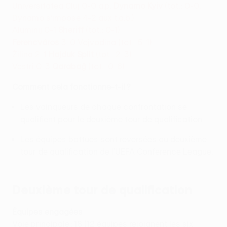
Universitatea Cluj 0-0 a.p.
Dynamo Kyiv
(tot. : 0-0,
Dynamo s’impose 4-2 aux t.a.b.)
Aluminij 0-1
Sheriff
(tot. : 0-1)
Ferencváros
3-0 Vojvodina (tot. : 5-1)
Žilina 2-1
Hajduk Split
(tot. : 2-3)
Vestri 0-3
Qarabağ
(tot. : 0-6)
Comment cela fonctionne-t-il ?
Les vainqueurs de chaque confrontation se
qualifient pour le deuxième tour de qualification.
Les équipes battues sont reversées au deuxième
tour de qualification de l’UEFA Conference League.
Deuxième tour de qualification
Équipes engagées
Voie principale : 18 (12 équipes rejoignent les six