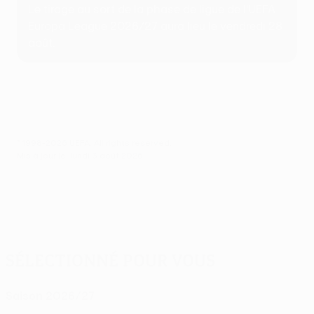
Le tirage au sort de la phase de ligue de l’UEFA
Europa League 2026/27 aura lieu le vendredi 28
août.
© 1998-2026 UEFA. All rights reserved.
Mis à jour le: lundi 3 août 2026
Sélectionné pour vous
Saison 2026/27