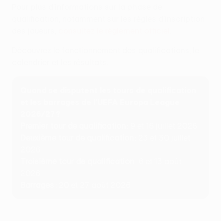
Pour plus d’informations sur la phase de
qualification, notamment sur les règles d’inscription
des joueurs,
consultez le règlement officiel
.
Découvrez le fonctionnement des qualifications, le
calendrier et les résultats.
Quand se disputent les tours de qualification
et les barrages de l’UEFA Europa League
2026/27 ?
Premier tour de qualification
: 9 et 16 juillet 2026
Deuxième tour de qualification
: 23 et 30 juillet
2026
Troisième tour de qualification
: 6 et 13 août
2026
Barrages
: 20 et 27 août 2026