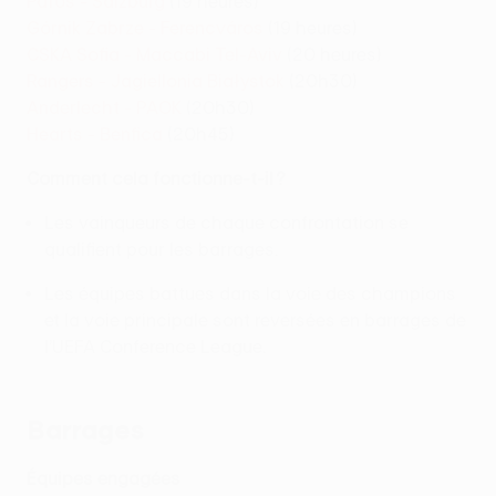
Pafos - Salzburg
(19 heures)
Górnik Zabrze - Ferencváros
(19 heures)
CSKA Sofia - Maccabi Tel-Aviv
(20 heures)
Rangers - Jagiellonia Białystok
(20h30)
Anderlecht - PAOK
(20h30)
Hearts - Benfica
(20h45)
Comment cela fonctionne-t-il ?
Les vainqueurs de chaque confrontation se
qualifient pour les barrages.
Les équipes battues dans la voie des champions
et la voie principale sont reversées en barrages de
l’UEFA Conference League.
Barrages
Équipes engagées