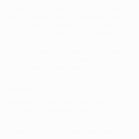
24 équipes (cinq directement, six équipes battues
reversées de la voie des champions du troisième
tour de qualification de l’UEFA Champions League et
les 13 vainqueurs du troisième tour de qualification
de l’UEFA Europa League, voie des champions et
voie principale)
Les matches aller se dérouleront le 20 août et les
matches retour le 27 août, les dates et horaires
confirmés des rencontres seront annoncés en temps
utile.
Matches
Trabzonspor - Ferencváros / Górnik Zabrze
KuPS Kuopio / Universitatea Craiova - Ararat-
Armenia / Celje
Sint-Truidense - Lincoln Red Imps FC / Omonia FC
Hapoel Beer-Sheva FC / Crvena Zvezda - Viktoria