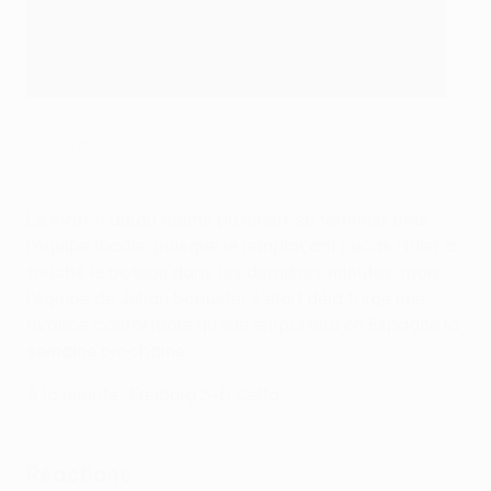
Les joueurs de Freiburg célèbrent le but qui leur a permis
de mener 2-0 face au Celta
AFP via Getty Images
Le match aurait même pu mieux se terminer pour
l'équipe locale, puisque le remplaçant Lucas Höler a
touché le poteau dans les dernières minutes, mais
l'équipe de Julian Schuster s'était déjà forgé une
avance confortable qu'elle emportera en Espagne la
semaine prochaine.
À la minute : Freiburg 3-0 Celta
Réactions