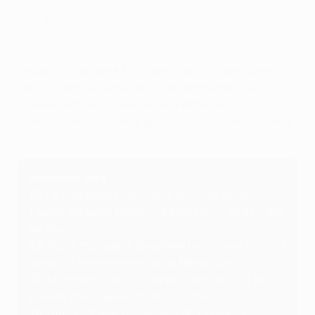
Europa League.
En deux minutes, Freiburg 3-0 Celta
Freiburg a confirmé son sans-faute à domicile en
Europa League cette saison en remportant sa
dixième victoire consécutive à domicile en
compétitions de l'UEFA, grâce à un succès 3-0 face
au Celta.
Moments clés
10'
Le capitaine Grifo ouvre le score d'une
frappe enroulée après une pression précoce des
locaux.
32'
Beste marque le deuxième but à bout portant
après un centre en retrait de Matanović.
35'
Manzambi voit sa frappe s'écraser sur le
poteau alors que Radu était battu.
78'
Ginter s'élève au-dessus de Carreira et