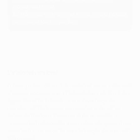
marque de la tête.
88'
Höler, qui vient d'entrer en jeu, frôle le poteau
après avoir lobé le gardien.
Le match en bref
Fribourg a bien démarré le match et, après s'être créé
plusieurs occasions par l'intermédiaire de Maximilian
Eggestein et Yuitu Suzuki, a pris l'avantage de
manière méritée lorsque son capitaine et meilleur
buteur de l'histoire, Vincenzo Grifo, a ajouté un
nouveau but mémorable à son palmarès grâce à une
superbe frappe enroulée qui s'est logée dans le petit
filet opposé.