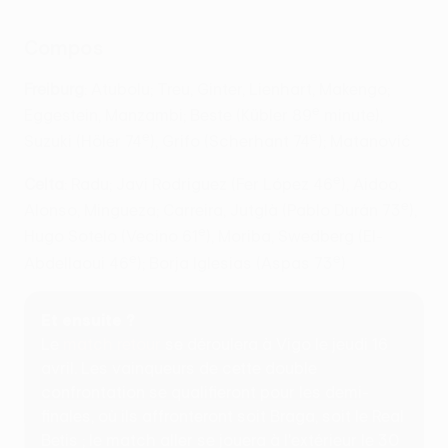
Compos
Freiburg
: Atubolu; Treu, Ginter, Lienhart, Makengo;
e
Eggestein, Manzambi; Beste (Kübler 89
minute),
e
e
Suzuki (Höler 74
), Grifo (Scherhant 74
); Matanović
e
Celta
: Radu; Javi Rodriguez (Fer López 46
), Aidoo,
e
Alonso, Mingueza; Carreira, Jutglà (Pablo Durán 73
),
e
Hugo Sotelo (Vecino 61
), Moriba, Swedberg (El-
e
e
Abdellaoui 46
); Borja Iglesias (Aspas 73
)
Et ensuite ?
Le
match retour
se déroulera à Vigo le jeudi 16
avril. Les vainqueurs de cette double
confrontation se qualifieront pour les demi-
finales, où ils affronteront soit Braga, soit le Real
Betis ; le match aller se jouera à l'extérieur le 30