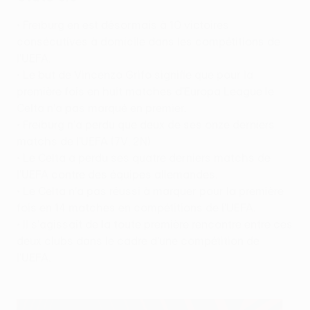
• Freiburg en est désormais à 10 victoires
consécutives à domicile dans les compétitions de
l'UEFA.
• Le but de Vincenzo Grifo signifie que pour la
première fois en huit matches d'Europa League le
Celta n'a pas marqué en premier.
• Freiburg n'a perdu que deux de ses onze derniers
matchs de l'UEFA (7V, 2N).
• Le Celta a perdu ses quatre derniers matchs de
l'UEFA contre des équipes allemandes.
• Le Celta n'a pas réussi à marquer pour la première
fois en 14 matches en compétitions de l'UEFA.
• Il s'agissait de la toute première rencontre entre ces
deux clubs dans le cadre d'une compétition de
l'UEFA.