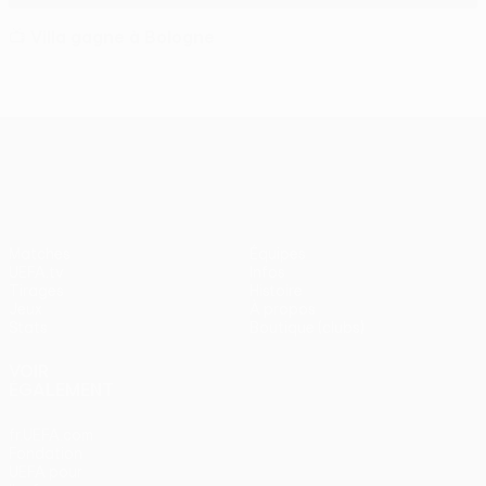
📺 Villa gagne à Bologne
UEFA Europa League
Matches
Équipes
UEFA.tv
Infos
Tirages
Histoire
Jeux
À propos
Stats
Boutique (clubs)
VOIR
ÉGALEMENT
fr.UEFA.com
Fondation
UEFA pour