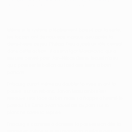
Jan-Niklas Beste marque le deuxième but de Freiburg lors
du match aller à domicile contre le Celta
UEFA via Getty Images
Même si le rythme a légèrement baissé par la suite,
les locaux ont de nouveau marqué, peu après la
demi-heure de jeu. Philipp Treu a joué un rôle central
dans cette action : il a servi Igor Matanović, qui a
ensuite centré pour Jan-Niklas Beste, lequel n'a eu
qu'à pousser le ballon au fond des filets à bout
portant.
Fribourg aurait même pu doubler la mise avant la
pause : sur un rebond, Johan Manzambi s'est
retrouvé seul face au but, mais sa frappe a heurté le
poteau. Le Celta avait toutefois du pain sur la
planche après la reprise.
Fribourg a continué à dominer la possession dès la
reprise et, même si le jeu manquait quelque peu