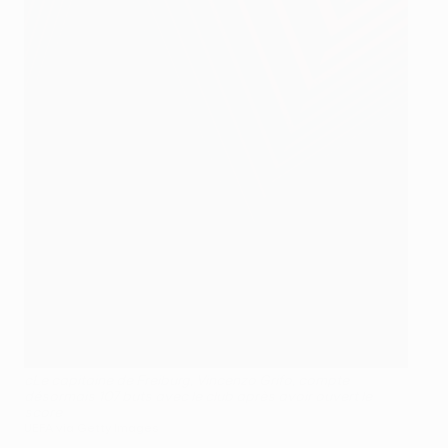
cLe capitaine de Freiburg, Vincenzo Grifo, compte
désormais 107 buts avec le club après avoir ouvert le
score
UEFA via Getty Images