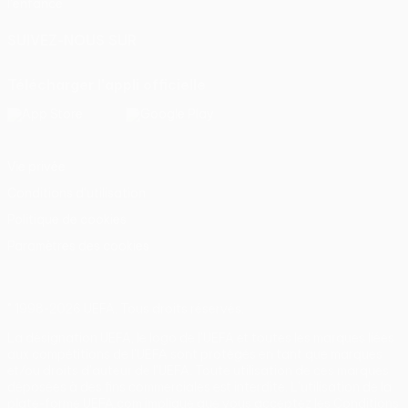
l'enfance
SUIVEZ-NOUS SUR
Télécharger l'appli officielle
Vie privée
Conditions d'utilisation
Politique de cookies
Paramètres des cookies
© 1998-2026 UEFA. Tous droits réservés.
La désignation UEFA, le logo de l'UEFA et toutes les marques liées
aux compétitions de l'UEFA sont protégés en tant que marques
et/ou droits d'auteur de l'UEFA. Toute utilisation de ces marques
déposées à des fins commerciales est interdite. L'utilisation de la
plate-forme UEFA.com implique que vous acceptez les Conditions