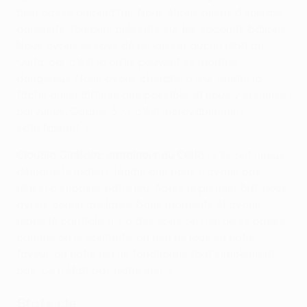
bien passé aujourd'hui. Nous étions pleins d'énergie,
agressifs, toujours présents sur les seconds ballons.
Nous avons essayé de ne laisser aucun répit au
Celta, car c'est là qu'ils peuvent se montrer
dangereux. Nous avons cherché à leur rendre la
tâche aussi difficile que possible, et nous y sommes
parvenus. Gagner 3-0, c'est incroyablement
satisfaisant. »
Claudio Giráldez, entraîneur du Celta :
« Ils ont mieux
démarré le match, tandis que nous n'avons pas
réussi à imposer notre jeu. Après le premier but, nous
avons connu quelques bons moments et avons
repris le contrôle. Il y a des soirs où rien ne se passe
comme on le souhaite, où rien ne joue en notre
faveur, où notre jeu ne fonctionne tout simplement
pas. Ce n'était pas notre soir. »
Stats clé