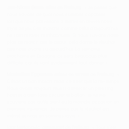
Jan-Niklas Beste, ailier de Freiburg :
« Je pense que
nous savons de quoi nous sommes capables
lorsque nous parvenons à mettre en œuvre notre
style de jeu. Des matchs comme celui d'aujourd'hui
ne sont ni rares ni inhabituels. Si nous suivons notre
plan de match dès le début, cela donne le résultat
que nous avons vu aujourd'hui. La semaine
prochaine en Espagne, ce sera beaucoup plus
difficile, car ils vont évidemment tout donner. »
Maximilian Eggestein, milieu de terrain de Freiburg
: «
C'était un bon match, mais ce n'est que la mi-temps.
Nous avons toujours réussi à exercer un pressing
haut et à bien faire circuler le ballon ; je ne me
souviens pas qu'ils aient eu la moindre occasion en
première mi-temps. Je pense que le résultat est
mérité et nous en sommes ravis. »
Igor Matanović, attaquant de Freiburg :
« Tout s'est