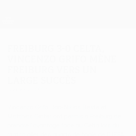
Passer
au
contenu
UEFA Europa League officielle
Obtenir
principal
Scores &amp; stats foot en direct
UEFA Europa League
Freiburg 3-0 Celta,
Vincenzo Grifo mène
Freiburg vers un
large succès
jeudi 9 avril 2026
Vincenzo Grifo, Jan-Niklas Beste et
Matthias Ginter ont permis à Freiburg de
prendre l'avantage face au Celta lors du
match aller des quarts de finale de l'UEFA