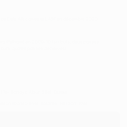
 de Dele Alli contre le LASK en décembre 2020.
ra (Fulham) en 2009/10 (six buts, deux passes
 buts, quatre passes décisives).
17e), Bahoya (Uzun 58e) ; Ekitiké.
hnson (Danso 85e), Solanke, Tel (Sarr 79e).