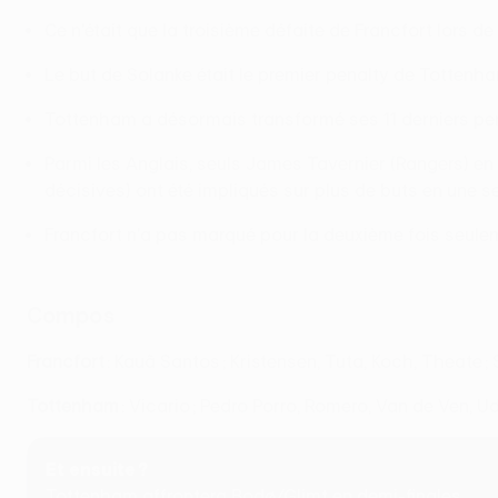
Ce n'était que la troisième défaite de Francfort lors 
Le but de Solanke était le premier penalty de Tottenh
Tottenham a désormais transformé ses 11 derniers pe
Parmi les Anglais, seuls James Tavernier (Rangers) e
décisives) ont été impliqués sur plus de buts en une s
Francfort n'a pas marqué pour la deuxième fois seul
Compos
Francfort
: Kauã Santos ; Kristensen, Tuta, Koch, Theate ; 
Tottenham
: Vicario ; Pedro Porro, Romero, Van de Ven, U
Et ensuite ?
Tottenham affrontera Bodø/Glimt en demi-finales.