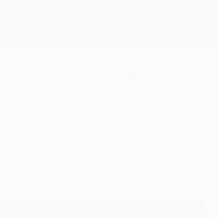
Obtenir
1-2), Solanke envoie les
s demi-finales de l'UEFA Europa League.
rocher une place dans le dernier carré de l'UEFA Europa