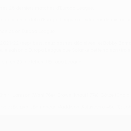
de ses 25 derniers matches d'Europa League.
am dans un match d'Europa League à l'extérieur depuis celui
nalties en Europa League.
n 2021/22 (sept buts, deux passes décisives) et Bobby Zamo
eule saison d'Europa League que Solanke cette saison (trois
ement en 25 matches d'Europa League.
Skhiri, Larsson (Wahi 76e) ; Brown (Knauff 77e), Götze (Chaibi 
dogie ; Bergvall, Bentancur, Maddison (Kulusevski 45e+1) ; Jo