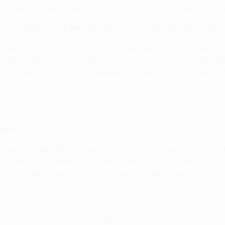
 après pour les hôtes, avant que la frappe enroulée de Mathy
 minute après avoir été jugé fautif sur James Maddison dans
é le cadre de la tête alors que l'équipe d'Ange Postecoglou
pousser la tentative de Fares Chaibi à bout portant, tandis 
le dernier carré pour la première fois depuis son sacre en 1
adion
Stadion, mais elle n'a pas offert la fin rêvée aux hôtes. La
e penalty de Solanke s'est finalement avéré suffisant pour d
termination pour atteindre sa première demi-finale europée
le européenne depuis la Champions League 2018/19.