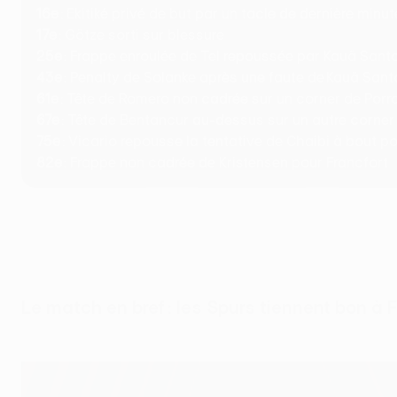
16e
: Ekitiké privé de but par un tacle de dernière minu
17e
: Götze sorti sur blessure
25e
: Frappe enroulée de Tel repoussée par Kauã Sant
43e
: Penalty de Solanke après une faute de Kauã San
61e
: Tête de Romero non cadrée sur un corner de Porr
67e
: Tête de Bentancur au-dessus sur un autre corner
75e
: Vicario repousse la tentative de Chaibi à bout p
82e
: Frappe non cadrée de Kristensen pour Francfort
Le match en bref : les Spurs tiennent bon à 