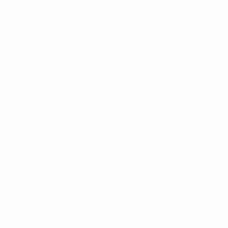
s Tel n'oblige Kauã Santos à intervenir.
 la surface, Solanke transformant calmement le penalty.
 cherchait un deuxième but. À l'autre bout du terrain,
que Rasmus Kristensen a tiré à côté alors que Tottenham a
984.
 blessure de Götze a été un coup dur précoce, mais
écider de la confrontation. Sur l'ensemble des deux
nne en six ans.