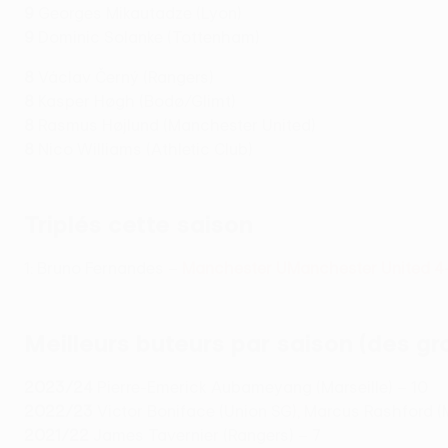
9
Georges Mikautadze (Lyon)
9
Dominic Solanke (Tottenham)
8
Václav Černý (Rangers)
8
Kasper Høgh (Bodø/Glimt)
8
Rasmus Højlund (Manchester United)
8
Nico Williams (Athletic Club)
Triplés cette saison
1: Bruno Fernandes –
Manchester U
Manchester United 4
Meilleurs buteurs par saison (des gr
2023/24
Pierre-Emerick Aubameyang (Marseille) – 10
2022/23
Victor Boniface (Union SG), Marcus Rashford (
2021/22
James Tavernier (Rangers) – 7