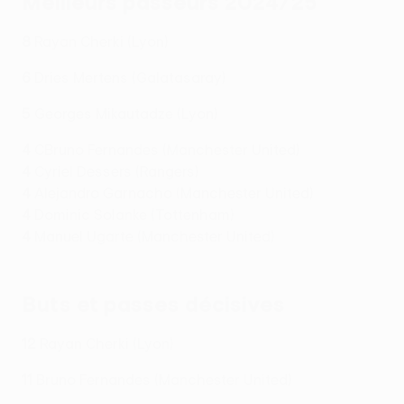
Meilleurs passeurs 2024/25
8
Rayan Cherki (Lyon)
6
Dries Mertens (Galatasaray)
5
Georges Mikautadze (Lyon)
4
CBruno Fernandes (Manchester United)
4
Cyriel Dessers (Rangers)
4
Alejandro Garnacho (Manchester United)
4
Dominic Solanke (Tottenham)
4
Manuel Ugarte (Manchester United)
Buts et passes décisives
12
Rayan Cherki (Lyon)
11
Bruno Fernandes (Manchester United)