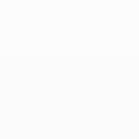
© 1998-2026 UEFA. All rights reserved.
Mis à jour le: jeudi 8 mai 2025
UEFA Europa League
Matches
UEFA.tv
Tirages
Jeux
Stats
VOIR ÉGALEMENT