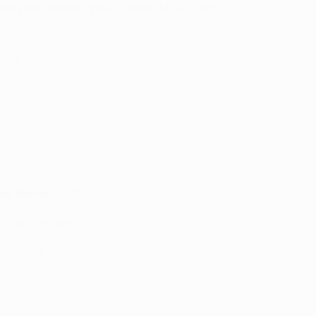
a Mayoral (Roma), Yusuf Yazıcı (LOSC Lille) – 7
) – 8
der Bremen) – 9
Europa League
a League