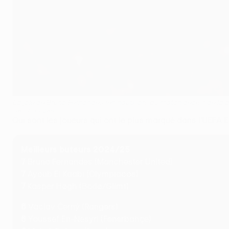
La joie de Bruno Fernandes (en haut) lors du match décisif de la 
Getty Images
Qui sont les joueurs qui ont le plus marqué dans l'UEFA
Meilleurs buteurs 2024/25
7
Bruno Fernandes (Manchester United)
7
Ayoub El Kaabi (Olympiacos)
7
Kasper Høgh (Bodø/Glimt)
6
Václav Černý (Rangers)
6
Youssef En-Nesyri (Fenerbahçe)