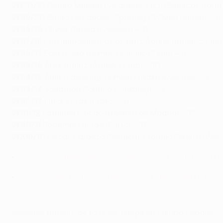
2020/21
Gerard Moreno (Villarreal), Pizzi (Benfica), Borj
2019/20
Bruno Fernandes (Sporting CP/Man United) – 8
2018/19
Olivier Giroud (Chelsea) – 11
2017/18
Ciro Immobile (Lazio), Aritz Aduriz (Athletic Club
2016/17
Edin Džeko (Roma), Giuliano (Zenit) – 8
2015/16
Aritz Aduriz (Athletic Club) – 10
2014/15
Alan (Salzburg), Romelu Lukaku (Everton) – 8
2013/14
Jonathan Soriano (Salzburg) – 8
2012/13
Libor Kozák (Lazio) – 8
2011/12
Radamel Falcao (Atlético de Madrid) – 12
2010/11
Radamel Falcao (Porto) – 17
2009/10
Óscar Cardozo (Benfica), Claudio Pizarro (Wer
Records de la phase de groupes/phase de ligue de l'
Records des matches à élimination directe de l'Europ
Meilleurs buteurs de tous les temps en Europa League