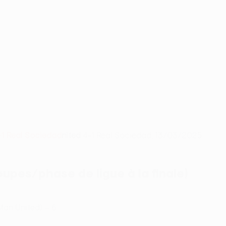
-1 Real Sociedad
nited
4-1 Real Sociedad, 13/03/2025
oupes/phase de ligue à la finale)
Man United) – 6