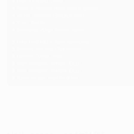
6
Malick Fofana (Lyon)
6
Rasmus Højlund (Manchester United)
6
Victor Osimhen (Galatasaray)
6
Samu (Porto)
6
Barnabás Varga (Ferencváros)
5
Mikel Oyarzabal (Real Sociedad)
5
Dominic Solanke (Tottenham)
5
Kenneth Taylor (Ajax)
5
Iñaki Williams (Athletic Club)
5
Nico Williams (Athletic Club)
5
Yunus Akgün (Galatasaray)