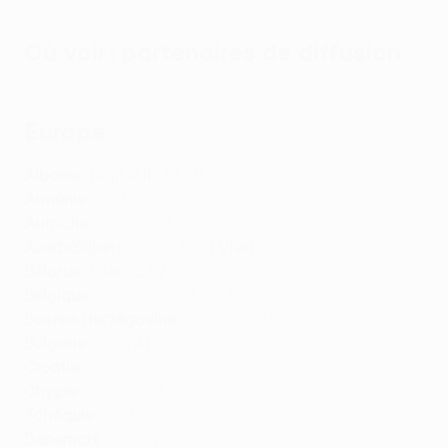
Où voir : partenaires de diffusion
Europe
Albanie :
Digit-Alb, RTSH
Arménie :
Fast Media
Autriche :
Canal+
,
Sky Austria*
,
Servus TV*
Azerbaïdjan :
İçtimai TV
, TVNet
Bélarus :
Okko, CTV
Belgique :
RTBF
,
Telenet
,
Be TV*
Bosnie-Herzégovine :
Arena Sport
Bulgarie :
bTV
, A1
Croatie :
Arena Sport
Chypre :
CyBC
,
CYTA*
Tchéquie :
TV Nova
,
Sport 1*
Danemark :
Disney+