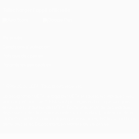
Télécharger l'appli officielle
Vie privée
Conditions d'utilisation
Politique de cookies
Paramètres des cookies
© 1998-2026 UEFA. Tous droits réservés.
La désignation UEFA, le logo de l'UEFA et toutes les marques liées
aux compétitions de l'UEFA sont protégés en tant que marques
et/ou droits d'auteur de l'UEFA. Toute utilisation de ces marques
déposées à des fins commerciales est interdite. L'utilisation de la
plate-forme UEFA.com implique que vous acceptez les Conditions
générales et les Dispositions en matière de vie privée.