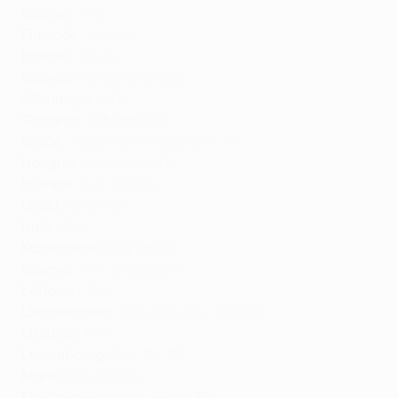
Estonie :
TV3
Finlande :
Viaplay
France :
Canal+
Géorgie :
Setanta
,
Silknet
Allemagne :
RTL
Gibraltar :
Gibtelecom
Grèce :
Antenna TV
,
Cosmote TV
Hongrie :
M4 Sport
,
RTL*
Islande :
Syn
,
Viaplay*
Israël :
Charlton
Italie :
Sky
Kazakhstan :
Qaz Sport
Kosovo :
RTK
, Artmotion*
Lettonie :
TV3
Liechtenstein :
blue
,
RTL
,
Sky Austria
*
Lituanie :
TV3
Luxembourg :
RTL
, Be TV*
Malte :
PBS
,
Melita
Moldavie :
Setanta
, Jurnal TV