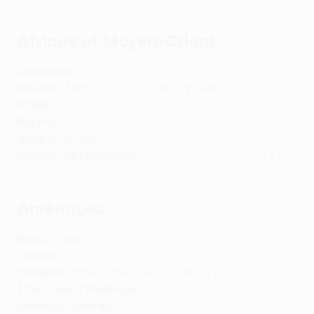
Afrique et Moyen-Orient
Cameroun :
CRTV,
SuperSport
,
New World TV
M
aurice :
MBC,
SuperSport
, New World TV
MOAN :
beIN
Nigéria :
SuperSport
Afrique du Sud :
SuperSport
Afrique subsaharienne :
SuperSport
,
New World TV
Amériques
Brésil :
CazéTV
Canada :
DAZN
Caraïbes :
CPSL (Flow Sports et Rush Sports)
États-Unis d’Amérique :
Paramount+
,
DAZN
,
TUDN
Amérique centrale :
Claro