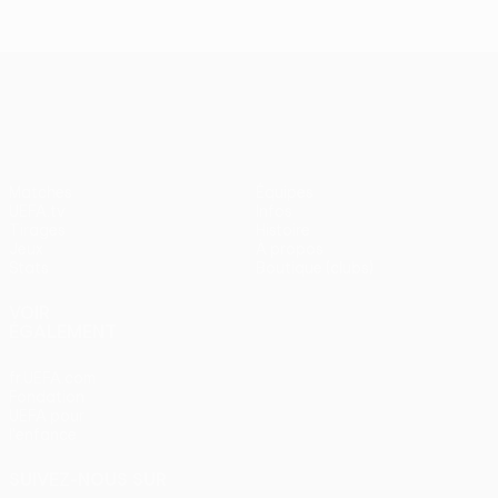
UEFA Europa League
Matches
Équipes
UEFA.tv
Infos
Tirages
Histoire
Jeux
À propos
Stats
Boutique (clubs)
VOIR
ÉGALEMENT
fr.UEFA.com
Fondation
UEFA pour
l'enfance
SUIVEZ-NOUS SUR