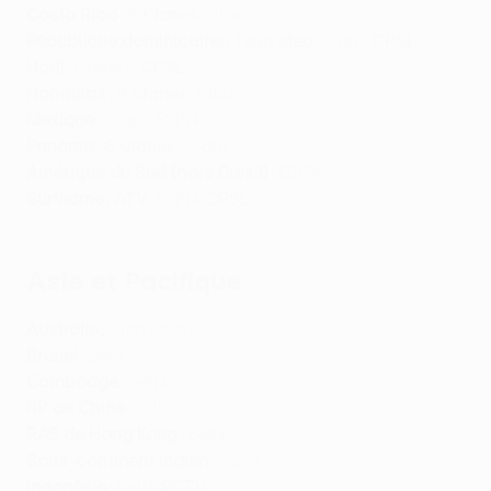
Costa Rica :
8 Clanes,
Claro
République dominicaine :
Televideo,
Claro
, CPSL
Haïti :
Canal+
, CPSL
Honduras :
8 Clanes,
Claro
Mexique :
Claro
,
ESPN
Panama :
8 Clanes,
Claro
Amérique du Sud (hors Brésil) :
ESPN
Suriname :
ATV,
ESPN
, CPSL
Asie et Pacifique
Australie :
Stan Sport
Brunéi :
beIN
Cambodge :
beIN
RP de Chine :
iQIYI
RAS de Hong Kong :
beIN
Sous-continent indien :
Sony
Indonésie :
beIN
, SCTV