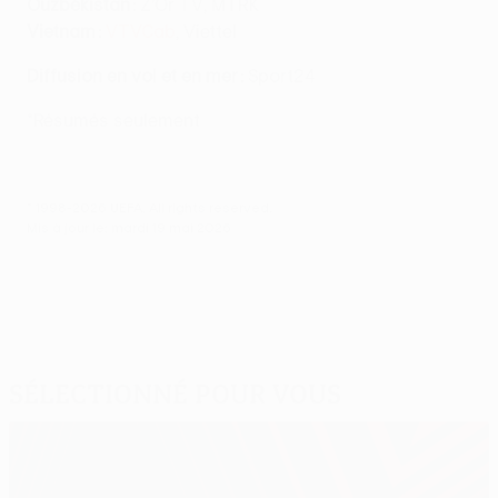
Ouzbékistan :
Z’Or TV, MTRK
Vietnam :
VTVCab
, Viettel
Diffusion en vol et en mer :
Sport24
*Résumés seulement
© 1998-2026 UEFA. All rights reserved.
Mis à jour le: mardi 19 mai 2026
Sélectionné pour vous