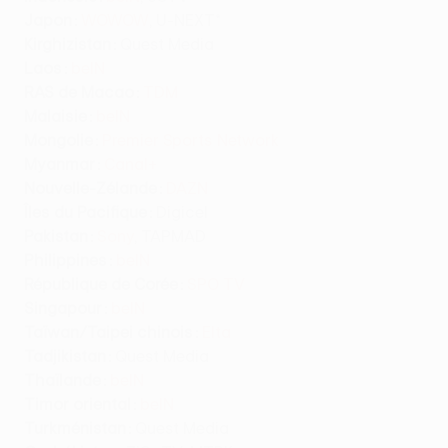
Japon :
WOWOW
, U-NEXT*
Kirghizistan :
Quest Media
Laos :
beIN
RAS de Macao :
TDM
Malaisie :
beIN
Mongolie :
Premier Sports Network
Myanmar :
Canal+
Nouvelle-Zélande :
DAZN
Îles du Pacifique :
Digicel
Pakistan :
Sony
, TAPMAD
Philippines :
beIN
République de Corée :
SPO TV
Singapour :
beIN
Taïwan/Taipei chinois :
Elta
Tadjikistan :
Quest Media
Thaïlande :
beIN
Timor oriental :
beIN
Turkménistan :
Quest Media