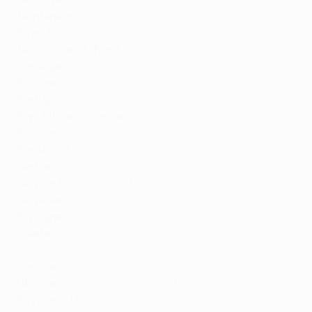
Monténégro :
Arena Sport
Pays-Bas :
Ziggo Sport
Macédoine du Nord :
Arena Sport
Norvège :
Viaplay
Pologne :
Polsat
Portugal :
Sport TV
,
DAZN*
République d’Irlande :
Premier Sports
Roumanie :
DIGI
,
Clever Media
Russie :
Okko
Serbie :
Arena Sport
Slovaquie :
JOJ, Sport1*
Slovénie :
Šport TV
, Sportklub*
Espagne :
Telefonica
Suède :
Disney+
Suisse :
blue
, SRG
Turquie :
TRT
Ukraine :
Megogo
, Football TV UA*
Royaume-Uni :
HBO Max