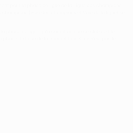
ment pour la phase de ligue de la Ligue des champions
es champions (Voie des champions et Voie de la ligue) se
à la phase de ligue qu'à condition que ce club soit le
phase de ligue de la compétition. Si ce n'est pas le