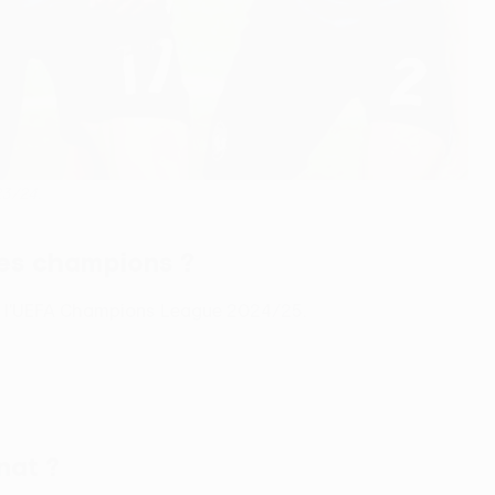
23/24.
des champions ?
e de l'UEFA Champions League 2024/25.
nat ?