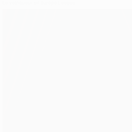
Le vainqueur en Europa League