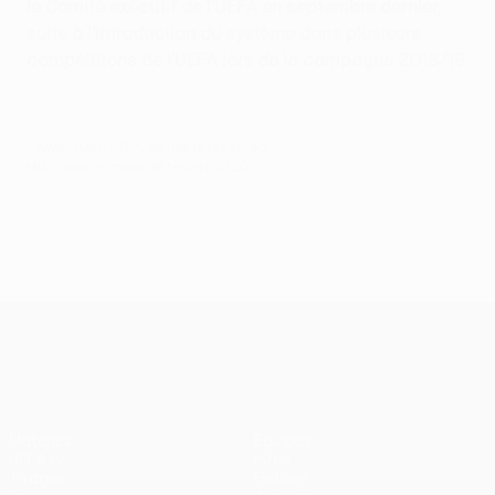
le Comité exécutif de l'UEFA en septembre dernier,
suite à l'introduction du système dans plusieurs
compétitions de l'UEFA lors de la campagne 2018/19.
© 1998-2026 UEFA. All rights reserved.
Mis à jour le: mardi 18 février 2020
UEFA Europa League
Matches
Équipes
UEFA.tv
Infos
Tirages
Histoire