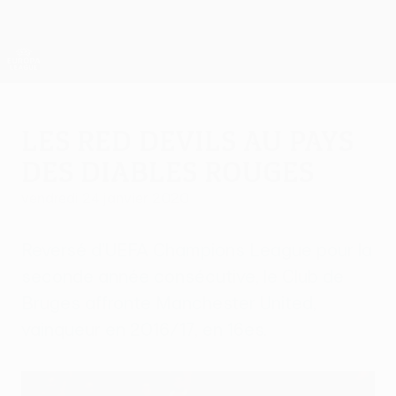
Passer
au
contenu
UEFA Europa League officielle
Obtenir
principal
Scores &amp; stats foot en direct
UEFA Europa League
Les Red Devils au pays
des Diables rouges
vendredi 24 janvier 2020
Reversé d'UEFA Champions League pour la
seconde année consécutive, le Club de
Bruges affronte Manchester United,
vainqueur en 2016/17, en 16es.