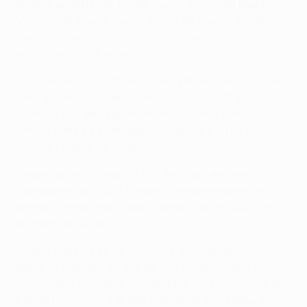
Bruges en 2015/16, tandis que le capitaine Ruud
Vormer est le seul joueur actuel de Bruges titulaire
lors de cette rencontre, Hans Vanaken et Dion Cools
entrant en cours de match.
• L'Ukrainien du Club de Bruges Eduard Sobol a joué
pour le Zorya Luhansk lors d'un revers 1-0 à Old
Trafford lors de la première rencontre à domicile de
United dans sa campagne victorieuse d'UEFA
Europa League en 2016/17.
• Manchester United est l'un des trois anciens
vainqueurs de l'UEFA Europa League présents en
phase à élimination directe cette saison, aux côtés
de Porto et Séville.
• Battu une fois en 26 matches du championnat
belge, le Club est en tête de son championnat avec
neuf points d'avance. Cependant, il a eu besoin d'un
but de la victoire à la 96e minute de son milieu de