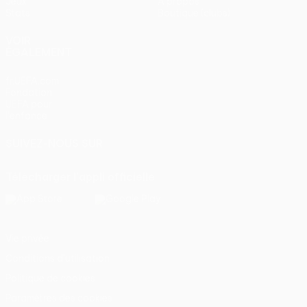
Jeux
À propos
Stats
Boutique (clubs)
VOIR
ÉGALEMENT
fr.UEFA.com
Fondation
UEFA pour
l'enfance
SUIVEZ-NOUS SUR
Télécharger l'appli officielle
Vie privée
Conditions d'utilisation
Politique de cookies
Paramètres des cookies