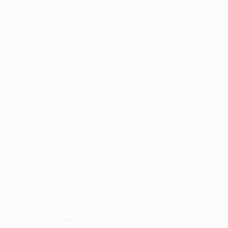
• Ancien chouchou d'Old Trafford, dont le statut de
légende du club a été confirmé grâce à son but de la
victoire dans le temps additionnel en finale de l'UEFA
Champions League 1999 face au Bayern Munich, Ole
Gunnar Solskjær a retrouvé Manchester United en
tant que manager par intérim en décembre 2018,
remplaçant José Mourinho, avant d'être confirmé au
poste en mars suivant. Ancien attaquant
international norvégien réputé pour son sens du but,
il a remporté six titres de champion en Premier
League en tant que joueur de United et s'est forgé
une réputation d'entraîneur dans son pays natal
avec Molde.
Début du système VAR en phase à élimination directe
en Europa League
Des arbitres assistants vidéo (VAR en anglais)
officient à l'occasion des tours à élimination directe
de l'UEFA Europa League. La décision a été prise par