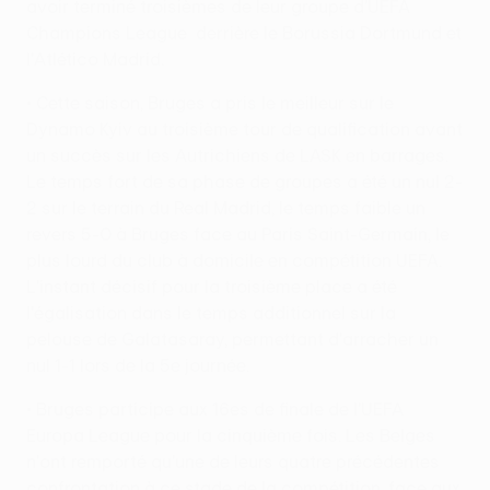
avoir terminé troisièmes de leur groupe d'UEFA
Champions League derrière le Borussia Dortmund et
l'Atlético Madrid.
• Cette saison, Bruges a pris le meilleur sur le
Dynamo Kyiv au troisième tour de qualification avant
un succès sur les Autrichiens de LASK en barrages.
Le temps fort de sa phase de groupes a été un nul 2-
2 sur le terrain du Real Madrid, le temps faible un
revers 5-0 à Bruges face au Paris Saint-Germain, le
plus lourd du club à domicile en compétition UEFA.
L'instant décisif pour la troisième place a été
l'égalisation dans le temps additionnel sur la
pelouse de Galatasaray, permettant d'arracher un
nul 1-1 lors de la 5e journée.
• Bruges participe aux 16es de finale de l'UEFA
Europa League pour la cinquième fois. Les Belges
n'ont remporté qu'une de leurs quatre précédentes
confrontation à ce stade de la compétition, face aux