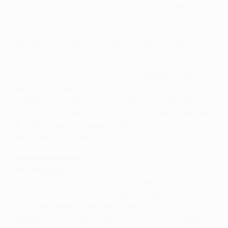
positif (6 v., 1 n., 3 d.), les trois défaites des Belges
ont été subies lors des quatre dernières rencontres,
le plus récemment 0-3 face à Leicester à l'occasion
des débuts de leur adversaire en UEFA Champions
League en septembre 2016.
• United s'est déplacé cinq fois en Belgique, dont
quatre à Bruxelles, où le bilan des Red Devils face à
Anderlecht est de 1 v., 1 n., 2 d. Ils ont ramené le nul
lors de leur dernière visite, 1-1 en quart de finale aller
de l'UEFA Europa League 2016/17, avant de
l'emporter 2-1 après prolongation à Old Trafford.
Série européenne
Club de Bruges
• Deuxième en Belgique derrière Genk en 2018/19,
Bruges a terminé sa campagne européenne la
saison dernière en 16es de finale de l'UEFA Europa
League face à Salzbourg (2-1 dom., 0-4 ext.) après