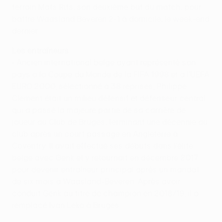
terrain Mats Rits, son deuxième but du match, pour
battre Waasland Beveren 2-1 à domicile, le week-end
dernier
Les entraîneurs
• Ancien international belge ayant représenté son
pays à la Coupe du Monde de la FIFA 1998 et à l'UEFA
EURO 2000, sélectionné à 38 reprises, Philippe
Clement était un milieu défensif et défenseur central
qui a passé la majeure partie de sa carrière de
joueur au Club de Bruges, terminant une décennie au
club après un court passage en Angleterre à
Coventry. Il avait effectué ses débuts dans l'élite
belge avec Genk et y retournait en décembre 2017
pour devenir entraîneur principal après un mandat
de six mois à Waasland-Beveren. Après avoir
conduit Genk au titre de champion en 2018/19, il a
remplacé Ivan Leko à Bruges.