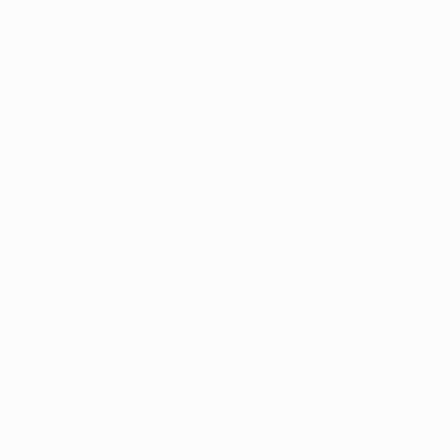
Germain et le Real Madrid mais devant Galatasaray,
tandis que United a terminé en tête du Groupe L de
l'UEFA Europa League, avec quatre longueurs
d'avance sur l'AZ Alkmaar, l'équipe que les Anglais
ont battue 4-0 à domicile lors de la 6e journée.
Antécédents
• Les deux clubs se sont rencontrés en barrages de
l'UEFA Champions League 2015/16, United
l'emportant 7-1 sur l'ensemble des deux matches,
notamment grâce à un triplé de Wayne Rooney lors
d'une victoire 4-0 au retour à Bruges.
• Bruges n'a pas gagné lors de ses dix derniers
matches face à un club de Premier League,
subissant huit défaites. Même si leur bilan à domicile
face aux clubs anglais en compétition UEFA est