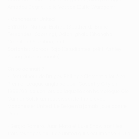
Amadou Sagna, Jelle Vossen (Zulte Waregem)
•
Manchester United
Entrants :
Nathan Bishop (Southend), Bruno
Fernandes (Sporting), Odion Ighalo (Shanghai
Greenland Shenhua, prêt)
Sortants :
Marcos Rojo (Estudiantes, prêt), Ashley
Young (Internazionale)
On se connaît ?
• L'entraîneur de Bruges Philippe Clement a joué en
Premier League anglaise pour Coventry City en
1998/99, saison lors de laquelle son homologue Ole
Gunnar Solskjær réussissait le triplé avec
Manchester United. Le Belge n'a jamais joué contre
United.
• Sergio Romero, Juan Mata et Luke Shaw sont les
trois rescapés du 11 de United qui s'est imposé 4-0 à