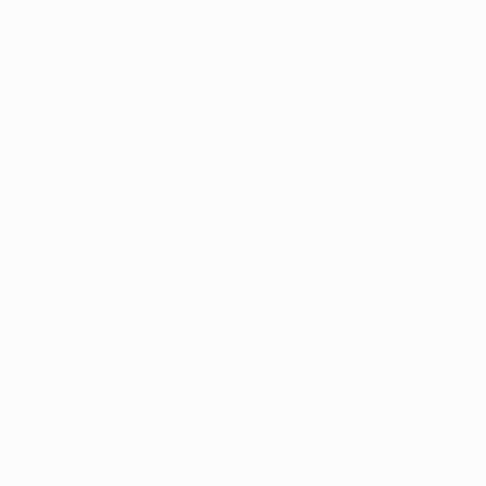
League et se sont extirpés des 16es de finale à
chaque fois, éliminant l'Ajax (2-0 ext., 1-2 dom.) en
2011/12, le Midtjylland (1-2 ext., 5-1 dom.) en 2015/16
et Saint-Étienne (3-0 dom., 1-0 ext.) en 2016/17,
saison lors de laquelle ils brandissaient le trophée.
• Bilan des Red Devils en 14 rencontres d'UEFA Europa
League à l'extérieur : 5 v., 3 n., 6 d., la défaite à
Astana mettant fin à une invincibilité de sept
rencontres en déplacement ( 4 v., 3 n.). Depuis ce
mémorable succès à Paris l'an dernier, le bilan
européen de United à l'extérieur est de 1 v., 1 n. et 2 d.,
avec seulement deux buts inscrits en quatre
rencontres.
Changements d'effectifs en UEFA Europa League
•
Club de Bruges
Entrants :
Youssouph Badji (Casa Sports), Michael
Krmenčík (Viktoria Plzeň)
Sortants :
Dion Cools (Midtjylland), Mbaye Diagne,