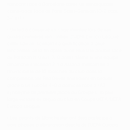
tombant face à Barcelone après un remarquable
come-back face au Paris Saint-Germain (0-2 dom.,
3-1 ext.).
• United a conservé sa cage inviolée lors de ses
quatre premières rencontres d'UEFA Europa League
cette saison, scellant sa qualification à deux
rencontres de la fin après avoir réussi le doublé face
au Partizan (1-0 ext., 3-0 dom.). Même si une équipe
amoindrie s'inclinait 2-1 à Astana, mettant fin à
l'invincibilité de 15 matches du club dans la
compétition, les Red Devils finissaient en beauté
grâce à un succès 4-0 à domicile face à l'AZ
synonyme de première place du Groupe L, la plus
large victoire ex æquo du club en Coupe UEFA/UEFA
Europa League.
• Les géants de Manchester ont déjà participé à
trois phases à élimination directe de l'UEFA Europa