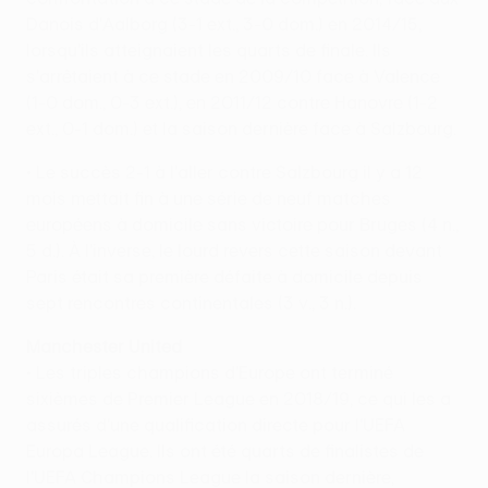
Danois d'Aalborg (3-1 ext., 3-0 dom.) en 2014/15,
lorsqu'ils atteignaient les quarts de finale. Ils
s'arrêtaient à ce stade en 2009/10 face à Valence
(1-0 dom., 0-3 ext.), en 2011/12 contre Hanovre (1-2
ext., 0-1 dom.) et la saison dernière face à Salzbourg.
• Le succès 2-1 à l'aller contre Salzbourg il y a 12
mois mettait fin à une série de neuf matches
européens à domicile sans victoire pour Bruges (4 n.,
5 d.). À l'inverse, le lourd revers cette saison devant
Paris était sa première défaite à domicile depuis
sept rencontres continentales (3 v., 3 n.).
Manchester United
• Les triples champions d'Europe ont terminé
sixièmes de Premier League en 2018/19, ce qui les a
assurés d'une qualification directe pour l'UEFA
Europa League. Ils ont été quarts de finalistes de
l'UEFA Champions League la saison dernière,