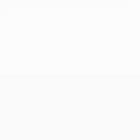
 rejoindre Villarreal, qu'il a promu et emmené trois fois
2017.