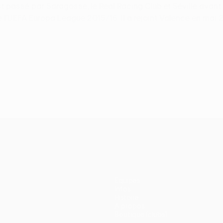
 passé par Saragosse, le Real Racing Club et Séville avant de
e l'UEFA Europa League 2015/16. Il a rejoint Valence en mai 
Équipes
Infos
Histoire
À propos
Boutique (clubs)