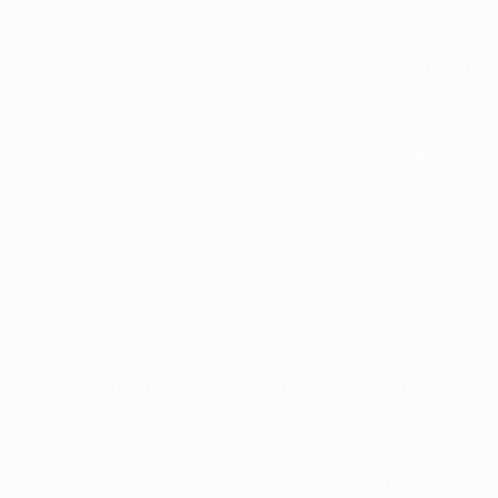
confondues (4v., 3n.).
• Monreal, Héctor Bellerín et Denis Suarez, prêté par Bar
• En septembre 2018, Rodrigo a marqué le but décisif co
• Arsenal est seulement le troisième club à atteindre le 
• Arsenal est le seul demi-finaliste à n'avoir jamais rem
finale 2000.
• Valence, vainqueur de la Coupe UEFA en 2004, va disput
• Valence affrontera le Barça le 25 mai prochain en final
Les entraîneurs
• Après deux saisons et sept trophées nationaux avec le
L'Espagnol a remporté trois fois de suite l'UEFA Europa
cette compétition, il est l'entraîneur le plus capé.
• En tant que milieu, Marcelino a joué pour l'Espagne chez 