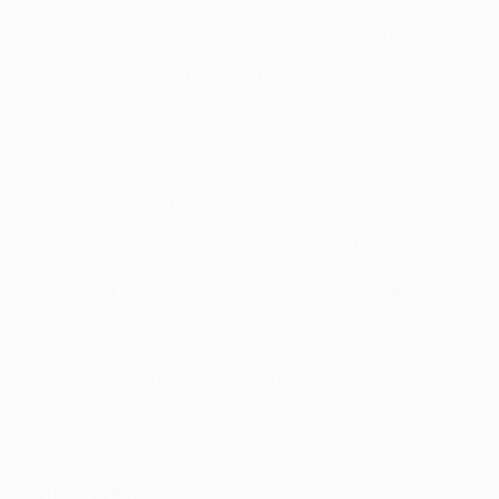
Antécédents
• Ce sera la 4e confrontation européenne entre les deux c
• Les Espagnols ont remporté la finale de la Coupe des va
européenne à se jouer aux tirs au but.
• Valence a ensuite éliminé Arsenal en quarts de finale 
John Carew marquait le but décisif au retour. Deux sais
pour qualifier son équipe aux dépens des Gunners.
• Arsenal compte 10 victoires en 33 matches contre des 
• Arsenal à domicile contre des clubs espagnols : 8v., 4
• Valence contre des clubs anglais : 12v., 16n., 9d.
• Valence n'a affronté qu'une fois un club anglais en d
Angleterre, victoire 3-0 au retour en Espagne).
Retour sur le parcours d'Arsenal
Forme récente