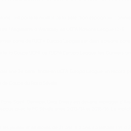
celone, ont porté le maillot de la sélection espagnole, comm
ntre l'Angleterre à Wembley en UEFA Nations League (2-1).
dernier carré de l'UEFA Europa League sur deux saisons consé
porté la Coupe UEFA ou l'UEFA Europa League, les Gunners ont
er une 3e demi-finale en UEFA Europa League, un record part
e de Coupe du Roi à Séville.
 Paris Saint-Germain, Unai Emery est devenu manager d'Arse
 League avec le FC Séville entre 2013/14 et 2015/16. Le mat
les jeunes et en moins de 21 ans. Il a pris sa retraite tôt, à 