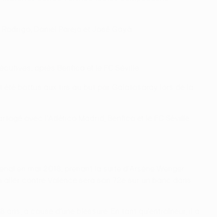
e Rodrigo, Daniel Parejo et José Gayà.
cutives, après Benfica et le FC Séville.
 été battus aux tirs au but par Galatasaray lors de la
agé avec l'Atlético Madrid, Benfica et le FC Séville.
nal en mai 2018, prenant la suite d'Arsène Wenger.
ch aller contre Valence sera son 72e sur un banc dans
28 ans, à cause d'une blessure. En tant qu'entraîneur, il a