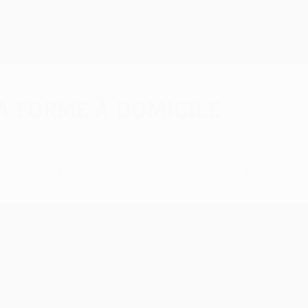
a forme à domicile
2017/18 à ce stade de la compétition, les Gunner