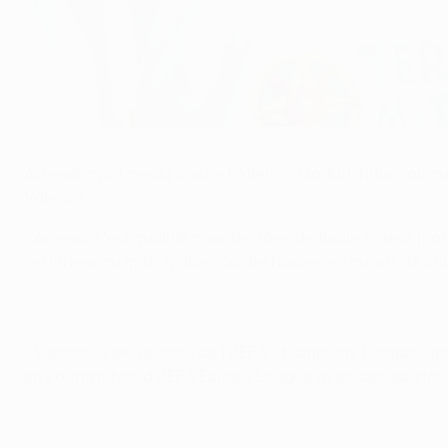
Arsenal comptera sur sa forme à domicile
©Getty Images
Arsenal avait perdu contre l'Atlético Madrid, futur vainq
Valence.
• Arsenal s'est qualifié pour les 16es de finale à deux m
l'extérieur au match aller. Contre Naples en quarts, le cl
• Valence a été reversé de l'UEFA Champions League, apr
en six matches d'UEFA Europa League avec des qualification
Arsenal 2-0 Napoli