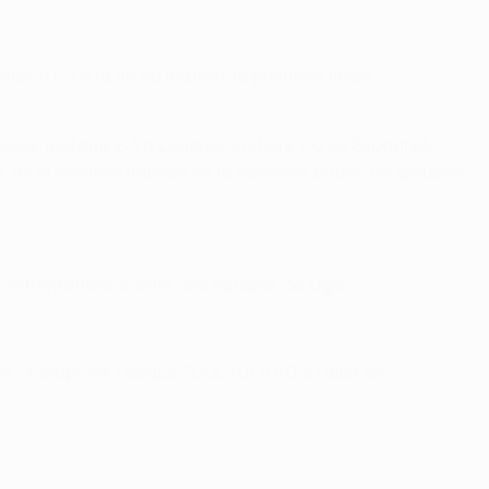
les (0-0 à la fin du match), la première finale
eur (défaite 2-1 à Londres, victoire 1-0 en Espagne).
rs de la dernière journée de la seconde phase de groupes
 confrontations contre des équipes de Liga.
UEFA Champions League 2000/01 (0-0 à l'aller en