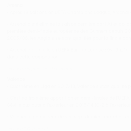
Arsenal
• Après 19 saisons en UEFA Champions League, Arsenal a 
• Arsenal a été éliminé la saison dernière par l'Atlético,
première demi-finale européenne des Gunners depuis 20
2005/06, les Anglais se sont qualifiés pour la finale con
• Arsenal à domicile en UEFA Europa League : 9v., 3n., 
dans cette compétition.
Valence a impressionné en quarts
Valence
• Quatrième en Liga en 2017/18, Valence s'était quali
• C'est sa troisième apparition en demi-finales de l'UEFA
Séville aux buts à l'extérieur en 2013/14 (0-2 à l'extérieur
• Valence a perdu deux de ses sept derniers matches europ
Valence 2-0 Villarreal