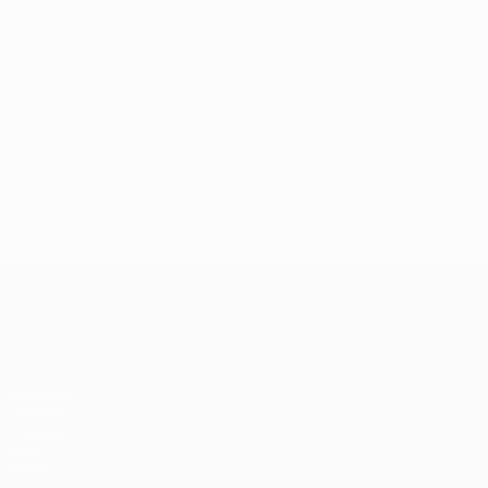
commencé dans les divisions inférieures d'Espagne. Il est
de suite dans le top 6 de Liga ainsi qu'en demi-finales d
© 1998-2026 UEFA. All rights reserved.
Mis à jour le: mercredi 1 mai 2019
UEFA Europa League
Matches
UEFA.tv
Tirages
Jeux
Stats