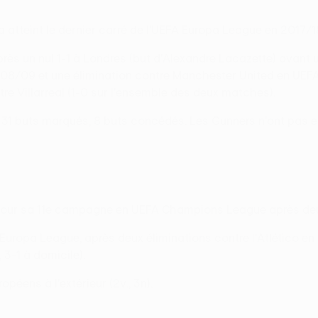
atteint le dernier carré de l'UEFA Europa League en 2017/18
 après un nul 1-1 à Londres (but d'Alexandre Lacazette) avant 
08/09 et une élimination contre Manchester United en UEF
tre Villarreal (1-0 sur l'ensemble des deux matches).
1d., 31 buts marqués, 8 buts concédés. Les Gunners n'ont pas
fié pour sa 11e campagne en UEFA Champions League après d
 Europa League, après deux éliminations contre l'Atlético en
, 3-1 à domicile).
éens à l'extérieur (2v., 3n).