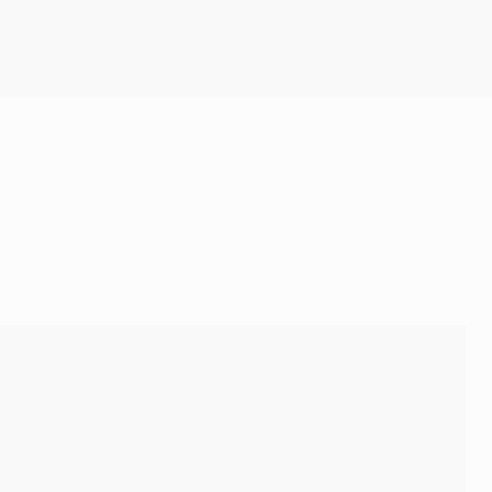
Obtenir
s ne veulent pas revivre un tel échec.