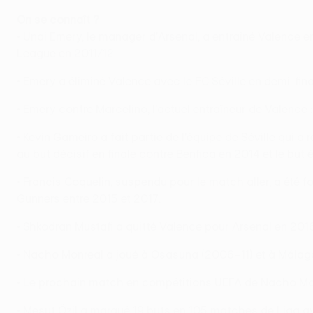
On se connaît ?
• Unai Emery, le manager d'Arsenal, a entraîné Valence e
League en 2011/12.
• Emery a éliminé Valence avec le FC Séville en demi-fin
• Emery contre Marcelino, l'actuel entraîneur de Valence : 7
• Kevin Gameiro a fait partie de l'équipe de Séville qu
au but décisif en finale contre Benfica en 2014 et le but 
• Francis Coquelin, suspendu pour le match aller, a été f
Gunners entre 2015 et 2017.
• Shkodran Mustafi a quitté Valence pour Arsenal en 2016
• Nacho Monreal a joué à Osasuna (2006–11) et à Málaga (
• Le prochain match en compétitions UEFA de Nacho Mon
• Mesut Özil a marqué 19 buts en 105 matches de Liga av