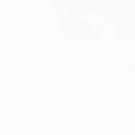
ueur, en demi-finales la saison passée, or voilà les Gunners 
atches de la fin de la phase de groupes. Contre le BATE puis
ub anglais s'est imposé 2-0 à domicile puis 1-0 en Italie.
ès avoir terminé troisième de son groupe derrière la Juven
s contre le Celtic, Krasnodar et leur voisin de Villarreal (3