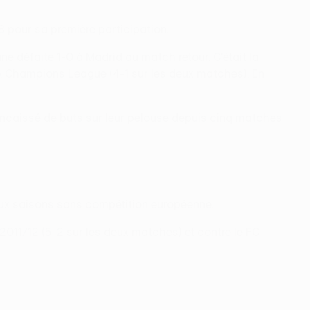
 pour sa première participation.
une défaite 1-0 à Madrid au match retour. C'était la
A Champions League (4-1 sur les deux matches). En
 encaissé de buts sur leur pelouse depuis cinq matches
eux saisons sans compétition européenne.
 2011/12 (5-2 sur les deux matches) et contre le FC