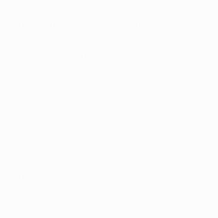
ntre 2008 et 2012 (107 victoires en 220 matches). Il a mené
ales lors de la saison 2013/14.
v., 1n., 5d.
i a remporté trois UEFA Europa League consécutives avec Unai
égalisateur lors de la finale 2016 contre Liverpool.
ormé à Arsenal avant de jouer en équipe première entre 2011 
 après deux saisons sous le maillot du club espagnol, il av
2011–13) avant de signer à Arsenal. Son bilan contre Valenc
real sera son 50e avec Arsenal.
ec le Real Madrid, entre 2010 et 2013. Il est invaincu en s