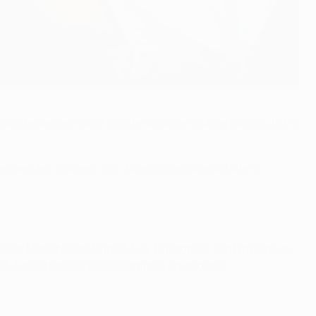
dans le dernier carré contre un autre club espagnol, le FC
 Rennes, les Gunners ont dû remonter une défaite à
tus et Manchester United. Les Espagnols sont invaincus
-1 à l'extérieur, 2-0 à domicile en quarts).