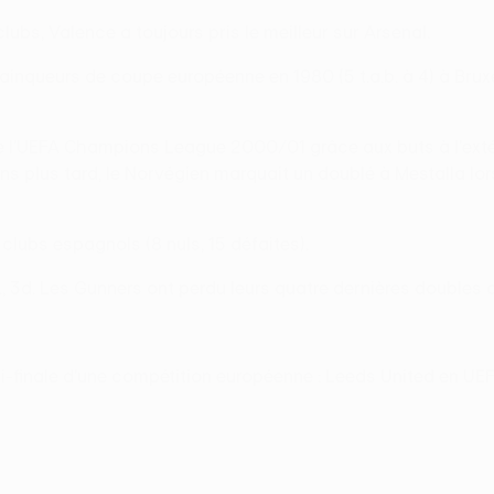
lubs, Valence a toujours pris le meilleur sur Arsenal.
inqueurs de coupe européenne en 1980 (5 t.a.b. à 4) à Bruxel
de l'UEFA Champions League 2000/01 grâce aux buts à l'extéri
ons plus tard, le Norvégien marquait un doublé à Mestalla lo
clubs espagnols (8 nuls, 15 défaites).
n., 3d. Les Gunners ont perdu leurs quatre dernières doubles
emi-finale d'une compétition européenne : Leeds United en 