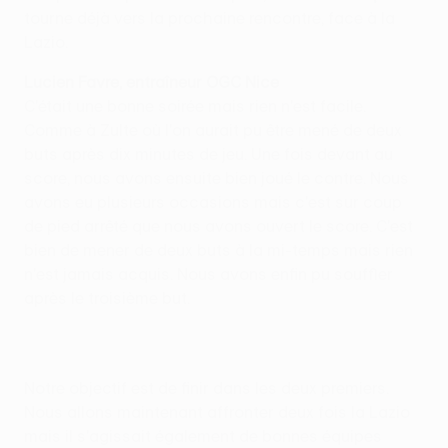
tourne déjà vers la prochaine rencontre, face à la
Lazio.
Lucien Favre, entraîneur OGC Nice
C'était une bonne soirée mais rien n'est facile.
Comme à Zulte où l'on aurait pu être mené de deux
buts après dix minutes de jeu. Une fois devant au
score, nous avons ensuite bien joué le contre. Nous
avons eu plusieurs occasions mais c'est sur coup
de pied arrêté que nous avons ouvert le score. C'est
bien de mener de deux buts à la mi-temps mais rien
n'est jamais acquis. Nous avons enfin pu souffler
après le troisième but.
Notre objectif est de finir dans les deux premiers.
Nous allons maintenant affronter deux fois la Lazio
mais il s'agissait également de bonnes équipes