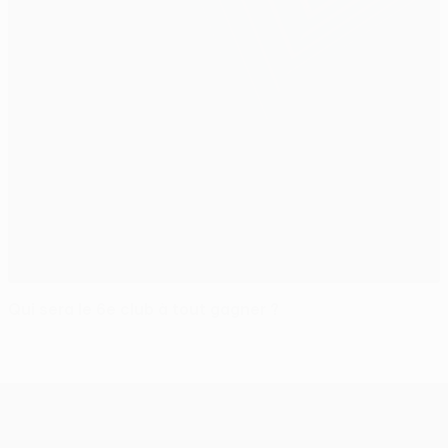
Qui sera le 6e club à tout gagner ?
UEFA Europa League