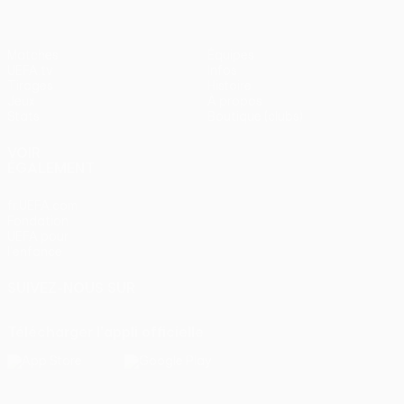
Matches
Équipes
UEFA.tv
Infos
Tirages
Histoire
Jeux
À propos
Stats
Boutique (clubs)
VOIR
ÉGALEMENT
fr.UEFA.com
Fondation
UEFA pour
l'enfance
SUIVEZ-NOUS SUR
Télécharger l'appli officielle