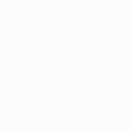
jusque là. C'est en tous cas un départ très positif
pour le club. Mais il reste encore des points en jeu et
nous allons prendre match après match.
Alassane Pléa, OGC Nice