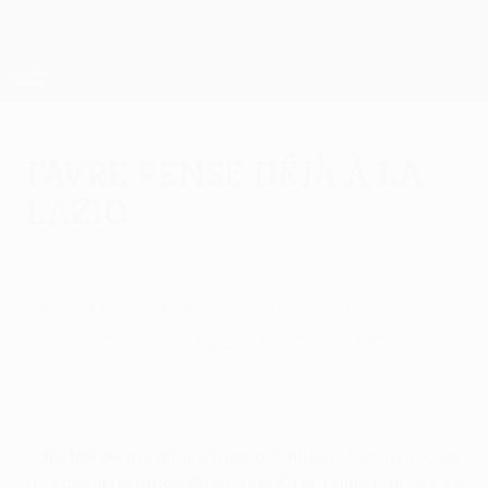
Passer
au
contenu
UEFA Europa League officielle
Obtenir
principal
Scores &amp; stats foot en direct
UEFA Europa League
Favre pense déjà à la
Lazio
vendredi 29 septembre 2017
par Vivien
Lucien Favre et Henk Fraser sont revenus
sur la victoire de l'OGC Nice (3-0) face au
Vitesse Arnhem.
Highlights: Nice 3-0 Vitesse
Satisfait de la victoire face à Arnhem (3-0) associée
à la première place du Groupe K, l'entraîneur niçois se