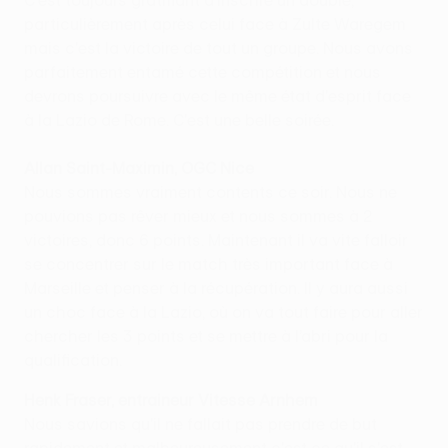
C'est toujours gratifiant d'inscrire un doublé,
particulièrement après celui face à Zulte Waregem
mais c'est la victoire de tout un groupe. Nous avons
parfaitement entamé cette compétition et nous
devrons poursuivre avec le même état d'esprit face
à la Lazio de Rome. C'est une belle soirée.
Allan Saint-Maximin, OGC Nice
Nous sommes vraiment contents ce soir. Nous ne
pouvions pas rêver mieux et nous sommes à 2
victoires, donc 6 points. Maintenant il va vite falloir
se concentrer sur le match très important face à
Marseille et penser à la récupération. Il y aura aussi
un choc face à la Lazio, où on va tout faire pour aller
chercher les 3 points et se mettre à l’abri pour la
qualification.
Henk Fraser, entraineur Vitesse Arnhem
Nous savions qu'il ne fallait pas prendre de but