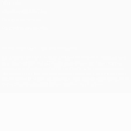
Vie privée
Conditions d'utilisation
Politique de cookies
Paramètres des cookies
© 1998-2026 UEFA. Tous droits réservés.
La désignation UEFA, le logo de l'UEFA et toutes les marques liées
aux compétitions de l'UEFA sont protégés en tant que marques
et/ou droits d'auteur de l'UEFA. Toute utilisation de ces marques
déposées à des fins commerciales est interdite. L'utilisation de la
plate-forme UEFA.com implique que vous acceptez les Conditions
générales et les Dispositions en matière de vie privée.