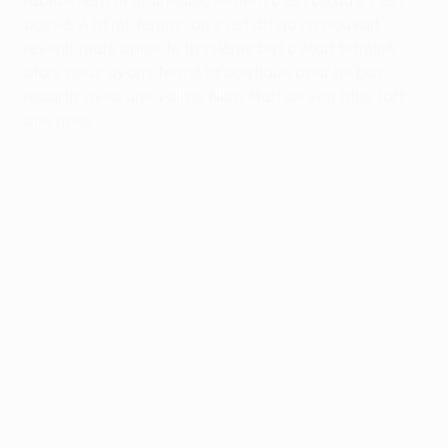
rapidement et malheureusement c'est ce qu'il s'est
passé. À la mi-temps, on s'est dit qu'on pouvait
revenir mais après le troisième but c'était terminé
alors nous avons fermé la boutique pour ne pas
repartir avec une valise. Nice était ce soir plus fort
que nous.