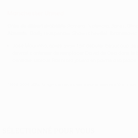
Manchester United
Onze de départ probable :
Romero ; Valencia, Jones, Blind
Absents
: Bailly (suspendu), Shaw (cheville), Ibrahimović
José Mourinho, après avoir fait débuter beaucoup de j
devrait continuer de remplacer David de Gea dans le bu
centrale. Marcus Rashford jouera en pointe à la place
© 1998-2026 UEFA. All rights reserved.
Mis à jour le: mercredi 10 octobre
Sélectionné pour vous