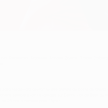
chez, Riedewald ; Klaassen, Schöne, Ziyech ; Traoré, Dolberg
e)
t Jairo Riedewald devrait lui être préféré au poste de laté
 Schöne semble avoir l'avantage sur Donny van de Beek au mi
s de 25 ans à débuter pour l'Ajax !