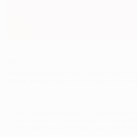
Finale : compos probables
©Getty Images
Ajax
Onze de départ probable :
Onana ; Veltman, De Ligt, Sán
Absents
: Viergever (suspendu), Sinkgraven (genou, form
Daley Sinkgraven ne sera pas sur la feuille de match e
Kenny Tete pourrait alors se retrouver à droite. Lasse
de son expérience. Il pourrait être le seul joueur de plu