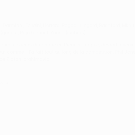
, Darmian ; Fellaini, Herrera, Pogba ; Lingard, Rashford, Mkhi
 (genou), Rojo (genou), Young (ischios)
eunes joueurs dimanche en Premier League, devrait revenir 
t comme il l'a fait tout au long de la compétition. Phil Jone
 de Zlatan Ibrahimović.
 2018