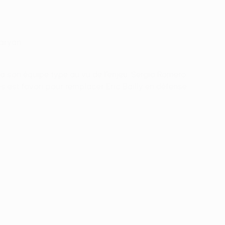
taryan.
à son équipe type au vu de l'enjeu. Sergio Romero
s est favori pour remplacer Eric Bailly en défense