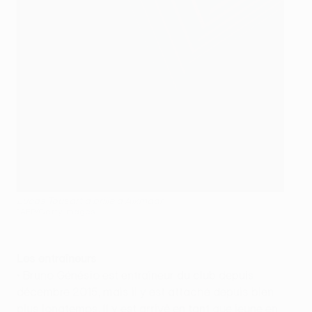
Lucas Tousart a brillé à Alkmaar
©AFP/Getty Images
Les entraîneurs
• Bruno Génésio est entraîneur du club depuis
décembre 2015, mais il y est attaché depuis bien
plus longtemps. Il y est arrivé en tant que jeune en