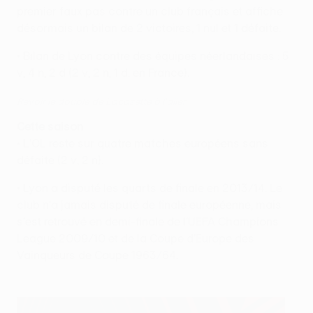
premier faux pas contre un club français et affiche
désormais un bilan de 2 victoires, 1 nul et 1 défaite.
• Bilan de Lyon contre des équipes néerlandaises : 5
v, 4 n, 2 d (2 v, 2 n, 1 d. en France).
Revoir le doublé de Lacazette à l'aller
Cette saison
• L'OL reste sur quatre matches européens sans
défaite (2 v, 2 n).
• Lyon a disputé les quarts de finale en 2013/14. Le
club n'a jamais disputé de finale européenne, mais
s'est retrouvé en demi-finale de l'UEFA Champions
League 2009/10 et de la Coupe d'Europe des
Vainqueurs de Coupe 1963/64.