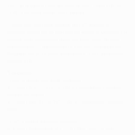
1983, et a joué à Lyon de 1985 à 1995. Entre 2011 et
2015, il en était l'entraîneur adjoint.
• John van den Brom, coach de l'AZ, passé la
majeure partie de sa carrière de joueur à Vitesse. Il a
connu deux sélections avec les Pays-Bas. En tant
qu'entraîneur, il a remporté le titre de champion de
Belgique en 2013, avec Anderlecht. Il est à Alkmaar
depuis 2014.
Tirs au but
• Lyon a perdu ses deux séances
4-2 (ext.) PSV (2004/05 UEFA Champions League,
quarts de finale)
4-3 (ext.) APOEL (2011/12 UEFA Champions League,
8es)
• L'AZ a perdu sa seule séance
5-4 (ext.) Barcelona (1977/78 UEFA Cup, 2e tour)