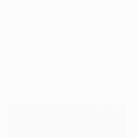
• L'AZ, finaliste malheureux de la Coupe UEFA 1981,
dispute une phase à élimination directe de
compétition UEFA pour la première fois depuis son
quart de finale d'UEFA Europa League 2013/14.
Autour du match
• Distance Lyon - Alkmaar : 750 km.
• Ron Vlaar, le joueur d'Alkmaar, a évolué à Aston
Villa et rencontré le Lyonnais Rafael à trois reprises
(alors que ce dernier jouait à Manchester United) et
Mapou Yanga-Mbiwa à une reprise (quand il était à
Newcastle). Il a perdu les quatre matches.