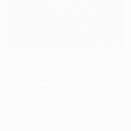
Lyon pour finir le travail
©AFP/Getty Images
L'OL a de grandes chances de poursuivre l'aventure
européenne, sauf scénario catastrophe à domicile.
• Alexandre Lacazette s'est offert un doublé aux
Pays-Bas le 16 février.
Antécédents
• Les deux clubs s'affrontaient pour la première fois
lors du 16e de finale aller. L'AZ a enregistré son