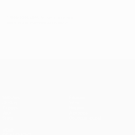
© 1998-2026 UEFA. All rights reserved.
Mis à jour le: mercredi 22 février 2017
UEFA Europa League
Matches
Équipes
UEFA.tv
Infos
Tirages
Histoire
Jeux
À propos
Stats
Boutique (clubs)
VOIR