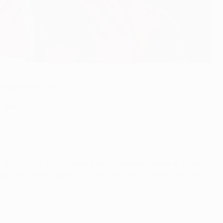
à un pied en 8es.
aller.
77/78. Le match aller s'était tenu en France et s'était
upporters mancuniens avaient été sanctionnés. Les Red