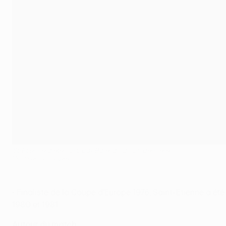
St-Étienne a été sorti par Bâle la saison dernière
©AFP/Getty Images
• Finaliste de la Coupe d'Europe 1976, Saint-Étienne a ét
1980 et 1981.
Autour du match