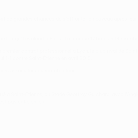
 ont de grandes chances de s'affronter à nouveau après leur
ne lorsqu'il évoluait à Paris. Il a marqué 17 buts en 14 mat
remier contrat professionnel à Lyon, le club rival de Saint-
nul 1-1 contre Saint-Étienne en avril 2015.
 ses 30 ans lors du match retour.
 à Saint-Étienne, au Stade Geoffroy Guichard, avec l'Anglete
est pas entré en jeu.