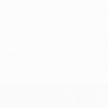
our 1 victoire, 1 nul et 5 défaites.
aites en 25 matches européens contre des clubs français (3 v.,
ne avait enregistré une série de 10 matches sans défaite en Eur
contres à domicile (4 v., 6 n.), mais n'ont enregistré que de
t le premier des Red Devils après sept matches sans victoire s
6, mais la Coupe UEFA/UEFA Europa League reste le seul trop
a Coupe des vainqueurs de coupe en 1991.