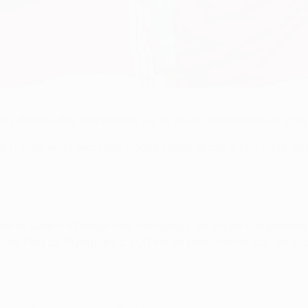
ans défaite des Stéphanois sur la scène européenne et a déj
 17 buts en 14 matches contre l'ASSE grâce à son triplé de l'
 de la Coupe d'Europe des vainqueurs de coupe européenne 19
u Home Park de Plymouth, à 200 km de Manchester, car les s