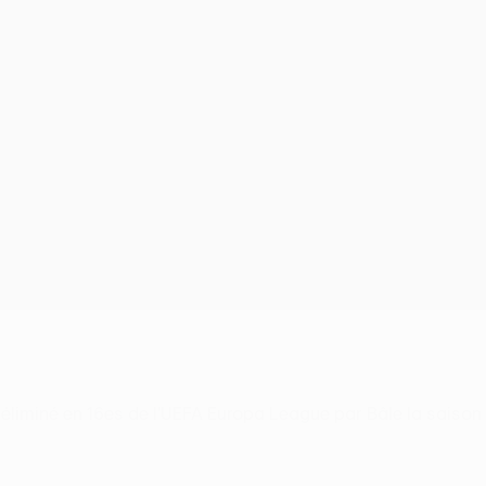
é éliminé en 16es de l'UEFA Europa League par Bâle la saison 