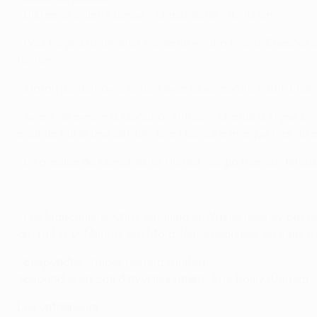
• Distance Saint-Étienne - Manchester : 1000 km.
• Paul Pogba (United) et Florentin Pogba (Saint-Étienne)
février.
• Zlatan Ibrahimović aimait bien jouer contre Saint-Étien
• Avant de percer à Monaco, Anthony Martial a signé son p
pour un nul et une défaite. C'est lui qui a marqué lors du 
• Le gardien de Manchester United, Sergio Romero fêtera
Le choc Pogba contre Pogba
• Les Mancuniens Chris Smalling et Wayne Rooney ont joué
ont fait 0-0. Marcus Rashford, leur coéquipier en club, n'
•
Suspendus :
Ander Herrera (United)
Suspendus en cas d'avertissement :
Eric Bailly (United)
Les entraîneurs