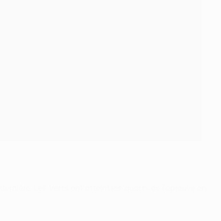
dernière. Les Verts ont atteint les quarts de l'épreuve en