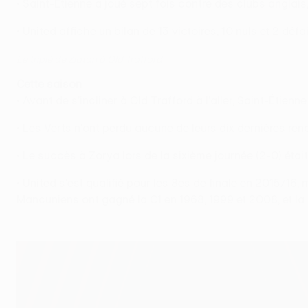
• Saint-Étienne a joué sept fois contre des clubs anglais, p
• United affiche un bilan de 13 victoires, 10 nuls et 2 déf
Le triplé de Zlatan à Old Trafford
Cette saison
• Avant de s'incliner à Old Trafford à l'aller, Saint-Étien
• Les Verts n'ont perdu aucune de leurs dix dernières ren
• Le succès à Zorya lors de la sixième journée (2-0) étai
• United s'est qualifié pour les 8es de finale en 2015/1
Mancuniens ont gagné la C1 en 1968, 1999 et 2008, et l