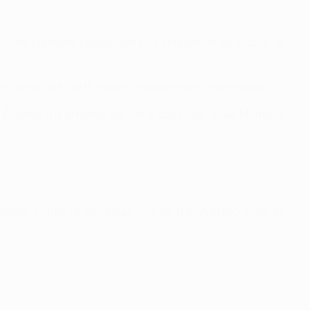
 toute première opposition en compétition de club le 16
ches contre les Verts toutes compétitions confondues.
Étienne. Il a affronté les Verts deux fois, avec Monaco,
rre, contre la Slovaquie, lors de l'UEFA EURO 2016. Ils