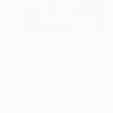
Avantage United au Chaudron
©AFP/Getty Images
Manchester United a mis fin à la série de dix matches s
• L'ancien parisien Zlatan Ibrahimović en est désormais à
Antécédents
• Les deux équipes s'étaient rencontrées au premier tour
soldé sur le score de 1-1. Le match retour s'est tenu a
Devils ont gagné 2-0.
La dernière fois que MU a croisé un club français