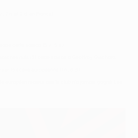
 7 n. et 2 d. en France).
ope cette saison (5 v., 5 n.).
s matches nuls (5) cette saison à Geoffroy Guichard.
ur la scène européenne (1 n., 6 d.).
hée européen majeur que le club n'a jamais gagné. Les