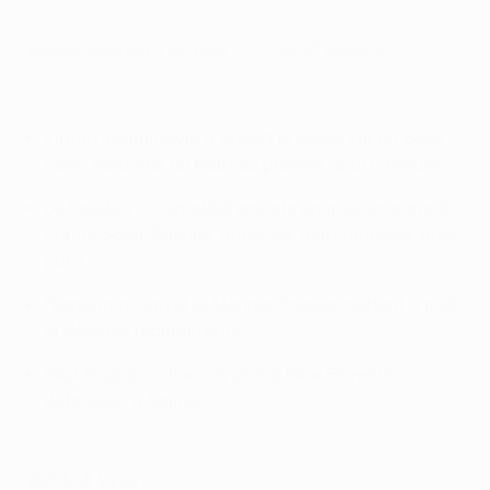
Manchester United 3-0 St-Étienne
Highlights: See Zlatan hat-trick for United
Zlatan Ibrahimović a ouvert le score sur un coup
franc détourné au bout du premier quart d'heure
Le Suédois a complété ensuite un troisième triplé
contre Saint-Étienne, après les deux marqués pour
paris
Hamouma, Saivet et Monnet-Paquet mettent à mal
la défense mancunienne
Paul Pogba croise son grand frère Florentin,
défenseur à Sainté
AZ 1-4 Lyon