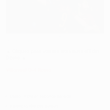
Vidéo – TOUS les buts des 16es aller
©AFP/Getty Images
▲ Cliquez pour voir les trois buts d'Edin
Dzeko ▲
Villarreal 0-4 Roma
Džeko : triplé en seconde période
Il prend la tête des buteurs