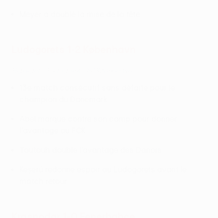
Meyer a doublé la mise de la tête
Ludogorets 1-2 København
Highlights: Ludogorets 1-2 København
13e match consécutif sans défaite pour le
champion du Danemark
Abel marque contre son camp pour donner
l'avantage au FCK
Toutouh double l'avantage des Danois
Keșerü redonne espoir au Ludogorets avant le
match retour
Krasnodar 1-0 Fenerbahçe