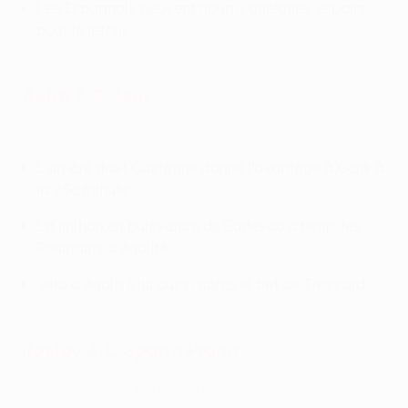
Les Espagnols peuvent nourrir quelques espoirs
pour le retour
Astra 2-2 Genk
Highlights: Watch Budescu stunner for Astra
L'arrière droit Castagne donné l'avantage à Genk à
la 25e minute
La finition en puissance de Budescu a remis les
Roumains à égalité
Seto a égalisé lui aussi après le but de Trossard
Rostov 4-0 Sparta Praha
Highlights: Rostov 4-0 Sparta Praha