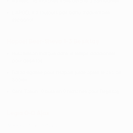
Athletic : 16 matches sans défaite à San Mamés
L'APOEL n'a toujours pas battu d'adversaire
espagnol
Hapoel Beer-Sheva 1-3 Beşiktaş
Hutchinson marque dans le temps additionnel
pour Beşiktaş
Barda égalise pour l'Hapoel juste après le csc de
Soares
Cenk Tosun : 9 buts en 9 matches pour Beşiktaş
Legia 0-0 Ajax
Highlights: Legia 0-0 Ajax