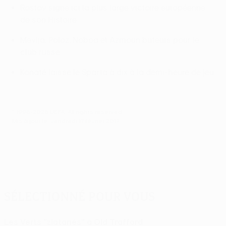
Rostov signe ici la plus large victoire européenne
de son Histoire
Mevlja, Poloz, Noboa et Azmoun buteurs pour le
club russe
Konaté laisse le Sparta à dix à la demi-heure de jeu
© 1998-2026 UEFA. All rights reserved.
Mis à jour le: vendredi 17 février 2017
Sélectionné pour vous
Les Verts "zlatanés" à Old Trafford