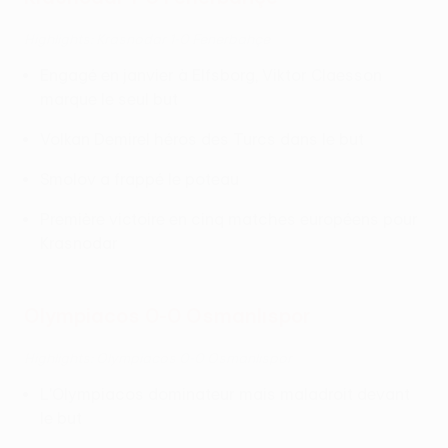
Highlights: Krasnodar 1-0 Fenerbahçe
Engagé en janvier à Elfsborg, Viktor Claesson
marque le seul but
Volkan Demirel héros des Turcs dans le but
Smolov a frappé le poteau
Première victoire en cinq matches européens pour
Krasnodar
Olympiacos 0-0 Osmanlıspor
Highlights: Olympiacos 0-0 Osmanlıspor
L'Olympiacos dominateur mais maladroit devant
le but