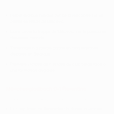
Highlights: See Gent stun Spurs
Perbet marque l'unique but de la rencontre sur un
centre en retrait de Milicevic
Lloris dévie la frappe de Milicevic sur le poteau en
deuxième période
Tottenham n'a jamais gagné en cinq matches
disputés en Belgique
Première victoire de l'Histoire du club belge face à
une formation anglaise
Mönchengladbach 0-1 Fiorentina
Highlights: Watch brilliant Bernardeschi free-kick
Le coup franc de Bernardeschi donne la victoire