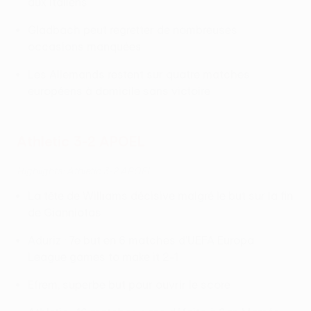
aux Italiens
Gladbach peut regretter de nombreuses
occasions manquées
Les Allemands restent sur quatre matches
européens à domicile sans victoire
Athletic 3-2 APOEL
Highlights: Athletic 3-2 APOEL
La tête de Williams décisive malgré le but sur la fin
de Gianniotas
Aduriz : 7e but en 6 matches d'UEFA Europa
League games to make it 2-1
Efrem, superbe but pour ouvrir le score