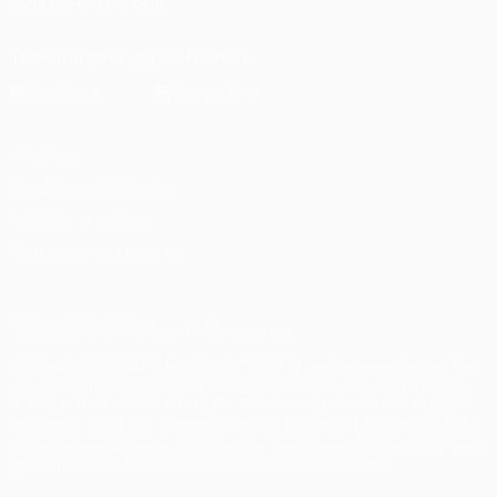
SUIVEZ-NOUS SUR
Télécharger l'appli officielle
Vie privée
Conditions d'utilisation
Politique de cookies
Paramètres des cookies
© 1998-2026 UEFA. Tous droits réservés.
La désignation UEFA, le logo de l'UEFA et toutes les marques liées
aux compétitions de l'UEFA sont protégés en tant que marques
et/ou droits d'auteur de l'UEFA. Toute utilisation de ces marques
déposées à des fins commerciales est interdite. L'utilisation de la
plate-forme UEFA.com implique que vous acceptez les Conditions
générales et les Dispositions en matière de vie privée.