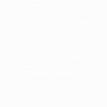
Les hôtes terminent à dix suite à l'expulsion de
Bruno Viana (74e)
15 matches sans défaite pour le club du Pirée
Retour en Turquie la semaine prochaine
Celta 0-1 Shakhtar
Highlights: Celta 0-1 Shakhtar Donetsk
Leschuk ouvre le score pour son premier match
avec le Shakhtar
13 victoires d'affilée pour les Mineurs et 26
matches sans défaite
Le Celta résiste mais s'incline pour la deuxième
fois en 16 matches à domicile