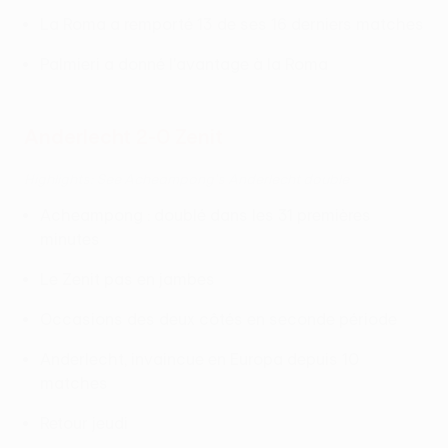
La Roma a remporté 13 de ses 16 derniers matches
Palmieri a donné l'avantage à la Roma
Anderlecht
2-0 Zenit
Highlights: See Acheampong's Anderlecht double
Acheampong : doublé dans les 31 premières
minutes
Le Zenit pas en jambes
Occasions des deux côtés en seconde période
Anderlecht, invaincue en Europa depuis 10
matches
Retour jeudi