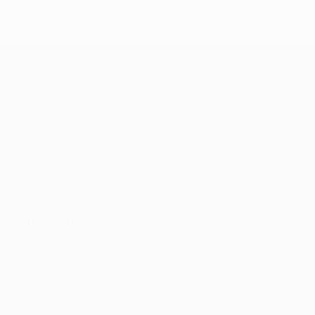
UEFA Europa League
Matches
Équipes
UEFA.tv
Infos
Tirages
Histoire
Jeux
À propos
Stats
Boutique (clubs)
VOIR
ÉGALEMENT
fr.UEFA.com
Fondation
UEFA pour
l'enfance