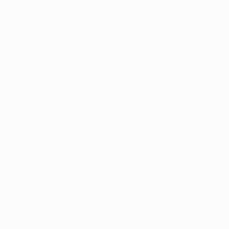
Les gardiens en verve en Pologne
Tete, le défenseur de l'Ajax, expulsé à six minutes
de la fin
Débuts européens pour Justin Kluivert, 17 ans, fils
de Patrick
Andre Onana, 468 sans prendre de but
L'Ajax a sorti le Legia en 16es l'an dernier
PAOK 0-3 Schalke
Huntelaar, 50e but européen
Burgstaller, 15e but en 19 matches
Schalke, invaincu en sept matches contre des
Grecs