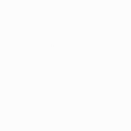
Highlights: See Lacazette double for Lyon
Lucas Tousart a ouvert le score pour les Gones
sur une passe de Nabil Fekir
Lancé par Corentin Tolisso puis par Tousart,
Alexandre Lacazette a marqué ses 12e et 13e buts
en 11 matches.
L'AZ a réduit le score sur penalty et s'incline pour
la première fois en quatre matches contre un club
français avec le 4e but de l'OL dans le temps
additionnel
Lyon contre des équipes néerlandaises : cinq
victoires, trois matchs nuls et deux défaites
La Gantoise 1-0 Tottenham