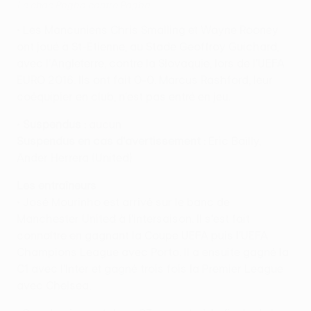
Le choc Pogba contre Pogba
• Les Mancuniens Chris Smalling et Wayne Rooney
ont joué à St-Étienne, au Stade Geoffroy Guichard,
avec l'Angleterre, contre la Slovaquie, lors de l'UEFA
EURO 2016. Ils ont fait 0-0. Marcus Rashford, leur
coéquipier en club, n'est pas entré en jeu.
•
Suspendus :
aucun
Suspendus en cas d'avertissement :
Eric Bailly,
Ander Herrera (United)
Les entraîneurs
• José Mourinho est arrivé sur le banc de
Manchester United à l'intersaison. Il s'est fait
connaître en gagnant la Coupe UEFA puis l'UEFA
Champions League avec Porto. Il a ensuite gagné la
C1 avec l'Inter et gagné trois fois la Premier League
avec Chelsea.