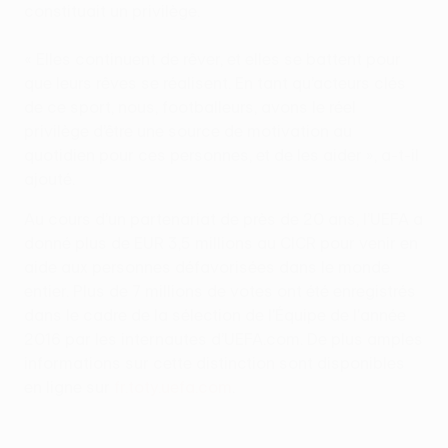
constituait un privilège.
« Elles continuent de rêver, et elles se battent pour
que leurs rêves se réalisent. En tant qu’acteurs clés
de ce sport, nous, footballeurs, avons le réel
privilège d’être une source de motivation au
quotidien pour ces personnes, et de les aider », a-t-il
ajouté.
Au cours d’un partenariat de près de 20 ans, l’UEFA a
donné plus de EUR 3,5 millions au CICR pour venir en
aide aux personnes défavorisées dans le monde
entier. Plus de 7 millions de votes ont été enregistrés
dans le cadre de la sélection de l'Équipe de l'année
2016 par les internautes d’UEFA.com. De plus amples
informations sur cette distinction sont disponibles
en ligne sur
fr.toty.uefa.com
.