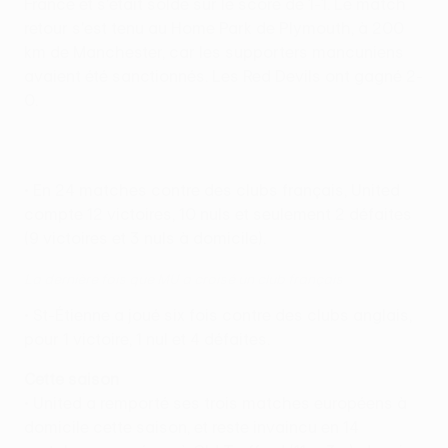
France et s'était soldé sur le score de 1-1. Le match
retour s'est tenu au Home Park de Plymouth, à 200
km de Manchester, car les supporters mancuniens
avaient été sanctionnés. Les Red Devils ont gagné 2-
0.
• En 24 matches contre des clubs français, United
compte 12 victoires, 10 nuls et seulement 2 défaites
(9 victoires et 3 nuls à domicile).
La dernière fois que MU a croisé un club français
• St-Étienne a joué six fois contre des clubs anglais,
pour 1 victoire, 1 nul et 4 défaites.
Cette saison
• United a remporté ses trois matches européens à
domicile cette saison, et reste invaincu en 14