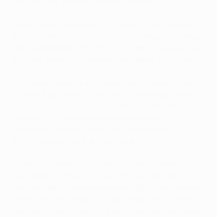
d'un tiers des patients sont des enfants.
Sergio Ramos remettra le don avant le match aller
des huitièmes de finale de l’UEFA Champions League
entre le Real Madrid CF et le SSC Naples, qui aura lieu
au stade Santiago Bernabéu de Madrid le 15 février.
« Les personnes qui bénéficient du programme du
CICR en Afghanistan sont une source d’inspiration
pour nous, car elles nous montrent comment
aborder la vie de manière positive malgré les
problèmes auxquels elles sont confrontées », a
déclaré le défenseur du Real Madrid CF.
Choisi pour remettre le chèque après avoir reçu le
plus grand nombre de votes dans le cadre de la
sélection de l’Équipe de l’année d’UEFA.com, publiée
en janvier, Sergio Ramos a ajouté que le fait d’être
une source de motivation pour autant de personnes