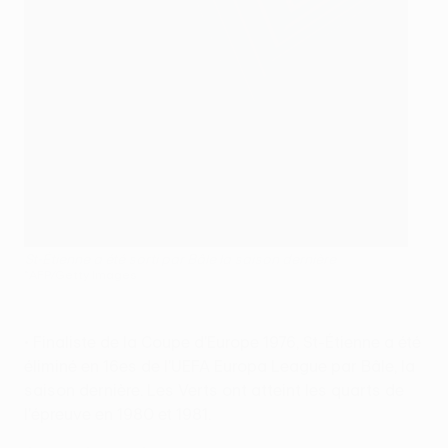
St-Étienne a été sorti par Bâle la saison dernière
©AFP/Getty Images
• Finaliste de la Coupe d'Europe 1976, St-Étienne a été
éliminé en 16es de l'UEFA Europa League par Bâle, la
saison dernière. Les Verts ont atteint les quarts de
l'épreuve en 1980 et 1981.