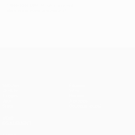
© 1998-2026 UEFA. All rights reserved.
Mis à jour le: mardi 14 février 2017
UEFA Europa League
Matches
Équipes
UEFA.tv
Infos
Tirages
Histoire
Jeux
À propos
Stats
Boutique (clubs)
VOIR
ÉGALEMENT