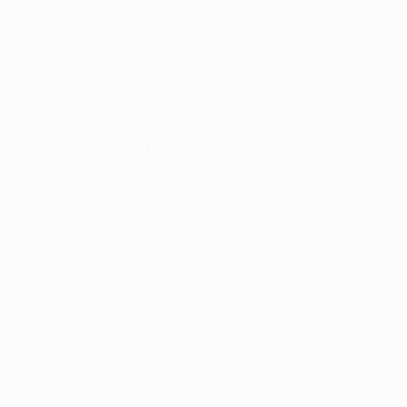
de nombreuses années, montre que le football peut
offrir un réel espoir dans des moments difficiles », a
déclaré le président de l’UEFA, Aleksander Čeferin.
« Je suis heureux que l’UEFA puisse contribuer à
cette cause et que le sport que nous aimons puisse
avoir un effet positif sur le processus de
réadaptation de tant de personnes dans cette région
troublée », a-t-il ajouté.
Ce don servira à soutenir le programme de
réadaptation physique du CICR à l'intention des
victimes de mines antipersonnel et d'autres
personnes en situation de handicap en Afghanistan,
qui inclut notamment la fourniture de membres
artificiels, des séances de physiothérapie, une
formation professionnelle ainsi que l'accès à
l'équipe de football du centre de réadaptation. Près