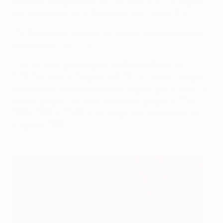
matches européens à Old Trafford (11 v, 3 n), depuis
une défaite contre le Real Madrid en mars 2013.
• St-Étienne est invaincu en dix matches européens
cette saison (5 v, 5 n).
• United s'est qualifié pour les 8es de finale en
2015/16, mais la Coupe UEFA/UEFA Europa League
reste le seul trophée européen majeur que le club n'a
jamais gagné. Les Mancuniens ont gagné la C1 en
1968, 1999 et 2008, et la Coupe des vainqueurs de
coupe en 1991.