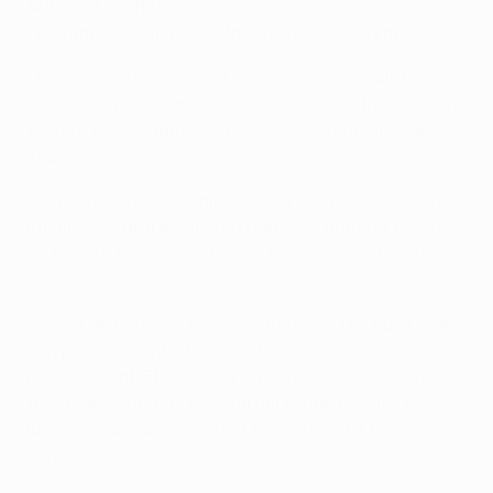
Autour du match
• Distance St-Etienne - Manchester : 1000 km.
• Paul Pogba (United) et Florentin Pogba (Saint-
Étienne) ont de grandes chances de s'affronter. Ils ne
se sont encore jamais croisés en compétition de
club.
• Zlatan Ibrahimović aimait bien jouer contre Saint-
Étienne lorsqu'il évoluait à Paris. Il a marqué 14 buts
en 13 matches contre les Verts toutes compétitions
confondues.
• Avant de percer à Monaco, Anthony Martial a signé
son premier contrat professionnel à Lyon, le club
rival de Saint-Étienne. Il a affronté les Verts deux
fois, avec Monaco, pour un nul et une défaite. C'est
lui qui a marqué lors du nul 1-1 contre St-Étienne en
avril 2015.