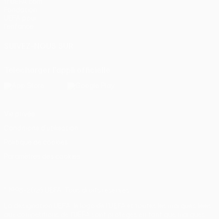
fr.UEFA.com
Fondation
UEFA pour
l'enfance
SUIVEZ-NOUS SUR
Télécharger l'appli officielle
Vie privée
Conditions d'utilisation
Politique de cookies
Paramètres des cookies
© 1998-2026 UEFA. Tous droits réservés.
La désignation UEFA, le logo de l'UEFA et toutes les marques liées
aux compétitions de l'UEFA sont protégés en tant que marques