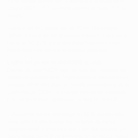
• Son dernier match en C3 remonte à la finale de la
Coupe UEFA 2003, où Porto a battu le Celtic 3-2, à
Séville.
• Coach de St-Étienne depuis 2009, Christophe
Galtier a mené les Verts à la victoire en Coupe de la
Ligue en 2012/13. Il a d'abord été l'adjoint d'Alain
Perrin avant de devenir entraîneur principal.
L'UEFA fait un don de 100 000 € au CICR
Depuis dix ans, l’UEFA vient en aide aux victimes de
mines antipersonnel en Afghanistan en remettant un
chèque d’EUR 100 000 au Comité international de la
Croix-Rouge (CICR). Ce chèque sera remis mercredi
par Sergio Ramos, défenseur du Real Madrid CF.
« J’aimerais rendre hommage au CICR, qui travaille
sans relâche afin d’aider les victimes de mines
antipersonnel, dont beaucoup sont des enfants. Le
programme du CICR en Afghanistan, en place depuis