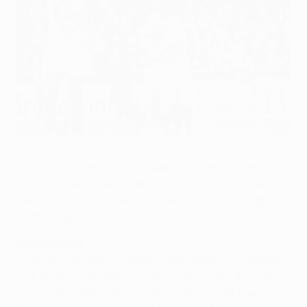
Stuart Pearson avait marqué contre St-Étienne en 1977
©Getty Images
Manchester United n'a jamais perdu en 12 matches à
domicile contre des clubs français. Ce match sera
aussi l'occasion d'une rencontre fratricide : Pogba
contre Pogba.
Antécédents
• Les deux équipes s'étaient rencontrées au premier
tour de la Coupe d'Europe des vainqueurs de coupe
européenne 1977/78. Le match aller s'était tenu en