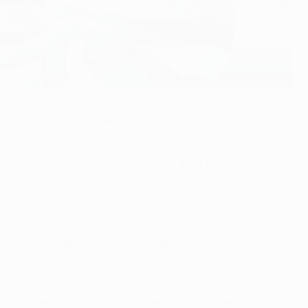
 victoire dans le Groupe G de l'UEFA Europa League.
 v., 2 n.) et comptant deux succès en deux matches joués
as 3-1 à Athènes puis 1-0 à Liège.
ingidis 46e), Gilberto Silva, Darlas, Simão, Vyntra.
9e), Gershon, Nicaise (Mangala 67e), Witsel.