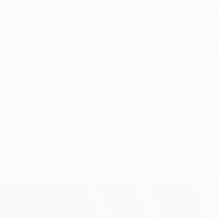
s la troisième place du championnat de Grèce la saison dern
pécialisait dans la formation des jeunes avant d'aller entraîn
 banc du Standard début septembre. Ancien adjoint de son c
le Rouge, l'équipe de Serbie Espoirs et les clubs belges de L
 2016