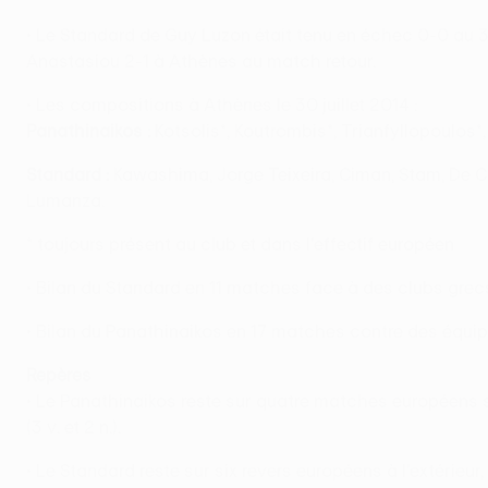
• Le Standard de Guy Luzon était tenu en échec 0-0 au 3
Anastasiou 2-1 à Athènes au match retour.
• Les compositions à Athènes le 30 juillet 2014 :
Panathinaikos :
Kotsolis*, Koutrombis*, Trianfyllopoulos*,
Standard :
Kawashima, Jorge Teixeira, Ciman, Stam, De C
Lumanza.
* toujours présent au club et dans l'effectif européen
• Bilan du Standard en 11 matches face à des clubs grecs : 7 
• Bilan du Panathinaikos en 17 matches contre des équipes be
Repères
• Le Panathinaikos reste sur quatre matches européens sa
(3 v. et 2 n.).
• Le Standard reste sur six revers européens à l'extérieu