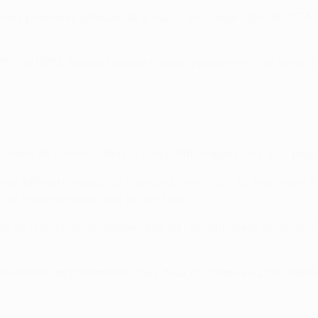
ses trois premières phases de groupes en Coupe UEFA et UEFA 
EFA ou UEFA Europa League à deux reprises en cinq tentativ
 nombre de cartons dans la compétition après ces trois journ
-José M'Poku évoluait au Standard entre 2011–15, inscrivant 
 au Panathinaikos (voir ci-dessus).
rs de l'Olympiacos, ennemi juré du Panathinaikos en 2014-15,
nathinaikos) appartenaient tous deux à Catane en 2015, même