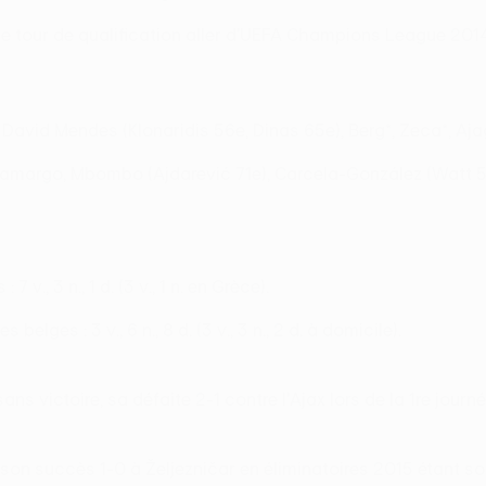
e tour de qualification aller d'UEFA Champions League 2014
 David Mendes (Klonaridis 56e, Dinas 65e), Berg*, Zeca*, Ajagu
amargo, Mbombo (Ajdarević 71e), Carcela-González (Watt 54
v., 3 n., 1 d. (3 v., 1 n. en Grèce).
lges : 3 v., 6 n., 8 d. (3 v., 3 n., 2 d. à domicile).
ns victoire, sa défaite 2-1 contre l'Ajax lors de la 1re jour
r, son succès 1-0 à Željezničar en éliminatoires 2015 étant s