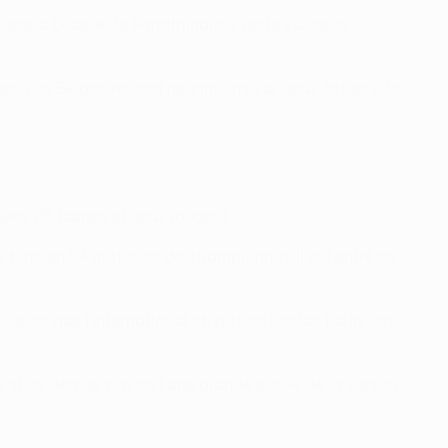
Europa League, le Panathinaikos reste sur deux
es. Les Belges restent néanmoins sur deux échecs, le
ées (15 jaunes et deux rouges).
19 buts en 94 matches de championnat. Il est entré en
 alors que l'international chypriote Kostas Laifis est
 si ce dernier passait une grande partie de la saison