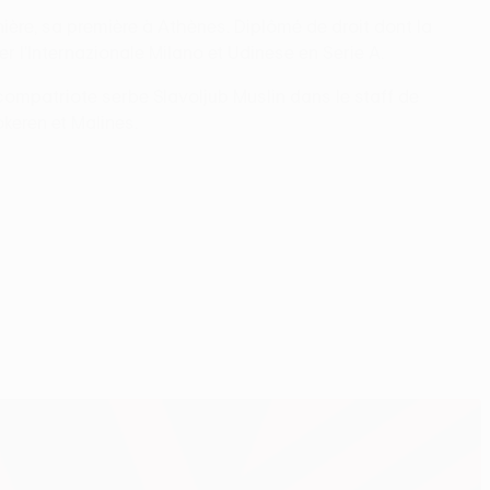
ière, sa première à Athènes. Diplômé de droit dont la
er l'Internazionale Milano et Udinese en Serie A.
ompatriote serbe Slavoljub Muslin dans le staff de
okeren et Malines.