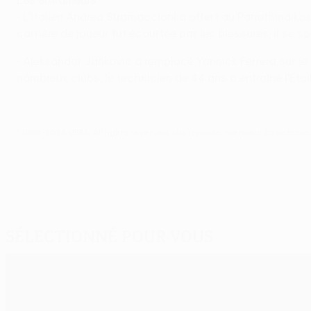
Les entraîneurs
• L'Italien Andrea Stramaccioni a offert au Panathinaiko
carrière de joueur fut écourtée par les blessures, il se s
• Aleksandar Janković a remplacé Yannick Ferrera sur le
nombreux clubs, le technicien de 44 ans a entraîné l'Étoi
© 1998-2026 UEFA. All rights reserved.
Mis à jour le: mercredi 26 octobre
Sélectionné pour vous