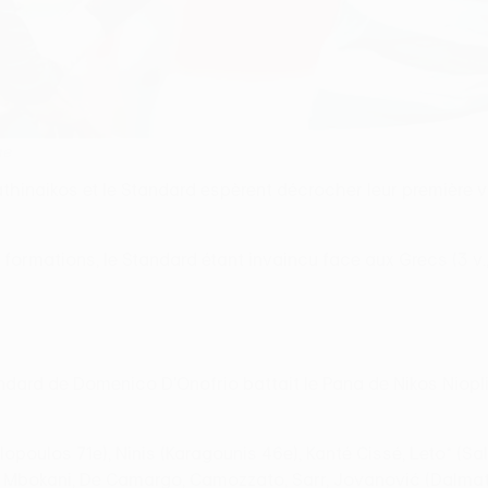
ge
anathinaikos et le Standard espèrent décrocher leur première
eux formations, le Standard étant invaincu face aux Grecs (3
ndard de Domenico D'Onofrio battait le Pana de Nikos Niopli
opoulos 71e), Ninis (Karagounis 46e), Kanté Cissé, Leto* (Salp
 Mbokani, De Camargo, Camozzato, Sarr, Jovanović (Dalmat 7