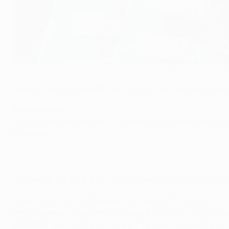
La joie de Víctor Ibarbo après un but pour le Panathinaikos à Liè
©AFP/Getty Images
Après le nul 2-2 en Belgique lors de la 3e journée, le P
Antécédents
• Le 2-2 de l'aller était le cinquième match entre les d
en Grèce.
• En 8es de finale d'UEFA Europa League 2009/10, le Sta
• Les compositions alignées à Athènes le 11 mars 2010 :
Panathinaikos :
Galinović, Sarriegi, Rukavina (Christodoul
Standard :
Bolat, Ramos, Defour (Carcela-González 22e),