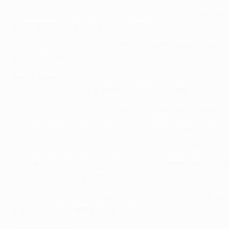
• Qualifié pour la phase à élimination directe lors de 
éliminations à ce stade de la compétition.
• Le Standard s'est qualifié dans son groupe de Coupe U
plus récent en 2014/15.
Bon à savoir
• Environ 2 000 km séparent Athènes de Liège.
• Le Panathinaikos est l'équipe ayant reçu le plus grand
• L'ailier international congolais du Panathinaikos Paul
cours de jeu pour le Standard lors du dernier match face
• L'ailier du Standard Mathieu Dossevi a porté les couleu
prêté par le club du Pirée au Standard.
• Jean-François Gillet (Standard) et Sebastián Leto (Pa
prêté chez les Argentins de Lanús.