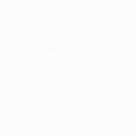
/15 mais dominait ensuite l'équipe de Ioannis
n, Nano, Schildenfeld, Pranjić, Petrić (Karelis 56e).
e), Arslangic*, Van Damme, Mujangi Bia (M'poku 20e),
née ayant mis fin à cinq matches sans défaite à domicile
on dernier succès en date.