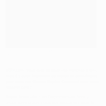
Boyko, l’une des stars du Dnipro
©AFP/Getty Images
UEFA.com : Vous avez dû jouer vos matches à Kyiv,
mais il y avait finalement du monde en demi-finales
pour vous voir éliminer Naples. Comment avez-vous
ressenti cela ?
Boyko :
Notre ville, c'est Dnipropetrovsk. Nous y
avons notre propre stade, nos supporters, mais le