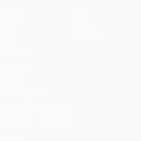
Matches
Équipes
UEFA.tv
Infos
Tirages
Histoire
Jeux
À propos
Stats
Boutique (clubs)
VOIR
ÉGALEMENT
fr.UEFA.com
Fondation
UEFA pour
l'enfance
SUIVEZ-NOUS SUR
Télécharger l'appli officielle
Vie privée