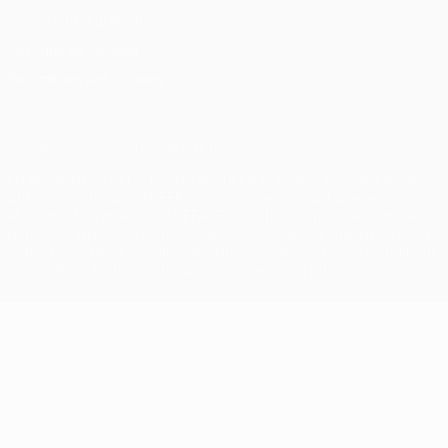
Conditions d'utilisation
Politique de cookies
Paramètres des cookies
© 1998-2026 UEFA. Tous droits réservés.
La désignation UEFA, le logo de l'UEFA et toutes les marques liées
aux compétitions de l'UEFA sont protégés en tant que marques
et/ou droits d'auteur de l'UEFA. Toute utilisation de ces marques
déposées à des fins commerciales est interdite. L'utilisation de la
plate-forme UEFA.com implique que vous acceptez les Conditions
générales et les Dispositions en matière de vie privée.