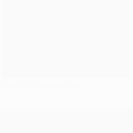
Dnipro face à la montagne Séville
UEFA Europa League