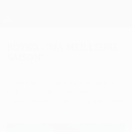
Passer
au
contenu
UEFA Europa League officielle
Obtenir
principal
Scores &amp; stats foot en direct
UEFA Europa League
Boyko : "Ma meilleure
saison"
mercredi 20 mai 2015
Il vous a impressionné sur le terrain pour
propulser le Dnipro en finale de l'UEFA
Europa League, écoutez et regardez Denys
Boyko.