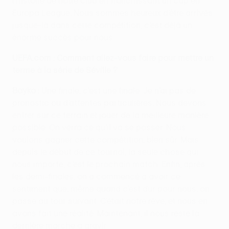
l’histoire de notre club en franchissant un cap en
Europa League. Nous sommes heureux d’être arrivés
jusque-là dans cette compétition, c’est déjà un
énorme succès pour nous.
UEFA.com : Comment allez-vous faire pour mettre un
terme à la série de Séville ?
Boyko :
Une finale, c’est une finale. Je n’ai pas de
pronostic ou d’attentes particulières. Nous devons
entrer sur ce terrain et jouer de la meilleure manière
possible. On verra ce qu’il va se passer. Nous
voulons gagner cette compétition, bien sûr. Mais
depuis le début de ce tournoi, la seule chose qui
nous importe, c’est le prochain match. Enfin, après
les demi-finales, on a commencé à avoir ce
sentiment que, même quand c’est dur pour nous, on
passe au tour suivant. C’était notre rêve, et nous en
avons fait une réalité. Maintenant, il nous reste la
dernière marche à gravir.