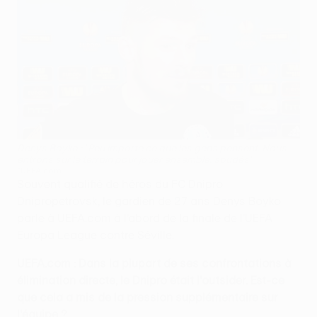
Denys Boyko : "Peu importe ce que les gens pensent. Nous
entrons sur le terrain pour jouer ensemble, soudés"
©UEFA.com
Souvent qualifié de héros du FC Dnipro
Dnipropetrovsk, le gardien de 27 ans Denys Boyko
parle à UEFA.com à l’abord de la finale de l'UEFA
Europa League contre Séville.
UEFA.com : Dans la plupart de ses confrontations à
élimination directe, le Dnipro était l'outsider. Est-ce
que cela a mis de la pression supplémentaire sur
l'équipe ?