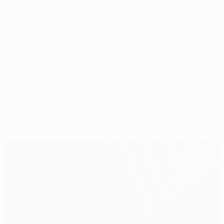
Denys Boyko, un grand nombre d’interventions contre le
Napoli en demi-finales
©AFP/Getty Images
© 1998-2026 UEFA. All rights reserved.
Mis à jour le: lundi 1 juin 2015
Sélectionné pour vous