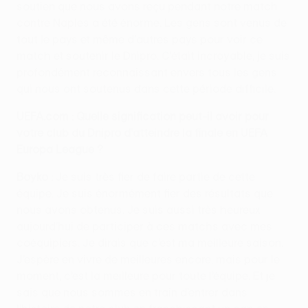
soutien que nous avons reçu pendant notre match
contre Naples a été énorme. Les gens sont venus de
tout le pays et même d'autres pays pour voir ce
match et soutenir le Dnipro. C'était incroyable, je suis
profondément reconnaissant envers tous les gens
qui nous ont soutenus dans cette période difficile.
UEFA.com : Quelle signification peut-il avoir pour
votre club du Dnipro d'atteindre la finale en UEFA
Europa League ?
Boyko :
Je suis très fier de faire partie de cette
équipe. Je suis énormément fier des résultats que
nous avons obtenus. Je suis aussi très heureux
aujourd'hui de participer à ces matchs avec mes
coéquipiers. Je dirais que c’est ma meilleure saison.
J’espère en vivre de meilleures encore, mais pour le
moment, c’est la meilleure pour toute l’équipe. Et je
sais que nous sommes en train d’entrer dans