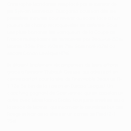
Christophe Mandanne, remplacé par le meneur de
jeu Sylvain Marveaux. Guingamp poussait dès les
premières minutes pour revenir au score face à huit
joueurs de champ recroquevillés en défense. Sous
une pluie battante, les vainqueurs de la Coupe de
France multipliaient les tentatives par Beauvue (52e),
Mathis (55e), Pied (60e et 71e), Sankharé (62e) ou
encore Dorian Lévêque (67e).
Ils étaient finalement récompensés de leurs efforts
grâce à l’entrant Thibault Giresse, qui adressait un
centre parfait pour la tête de l’inévitable Beauvue (1-
1, 72e, 5e but de la saison en Europa League). Un
coaching gagnant de Gourvennec qui en appelait un
autre avec Moustapha Diallo, tout juste entré en jeu à
la place de Mathis, qui inscrivait le deuxième but des
Rouge et Noir de la tête sur un corner de Pied (2-1,
75e).