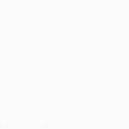
Matches
Équipes
UEFA.tv
Infos
Tirages
Histoire
Jeux
À propos
Stats
Boutique (clubs)
VOIR
ÉGALEMENT
fr.UEFA.com
Fondation
UEFA pour
l'enfance
SUIVEZ-NOUS SUR
Télécharger l'appli officielle