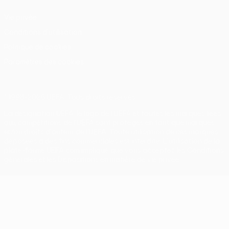
Vie privée
Conditions d'utilisation
Politique de cookies
Paramètres des cookies
© 1998-2026 UEFA. Tous droits réservés.
La désignation UEFA, le logo de l'UEFA et toutes les marques liées
aux compétitions de l'UEFA sont protégés en tant que marques
et/ou droits d'auteur de l'UEFA. Toute utilisation de ces marques
déposées à des fins commerciales est interdite. L'utilisation de la
plate-forme UEFA.com implique que vous acceptez les Conditions
générales et les Dispositions en matière de vie privée.