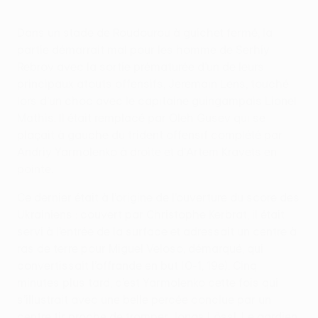
Dans un stade de Roudourou à guichet fermé, la
partie démarrait mal pour les homme de Serhiy
Rebrov avec la sortie prématurée d’un de leurs
principaux atouts offensifs, Jeremain Lens, touché
lors d’un choc avec le capitaine guingampais Lionel
Mathis. Il était remplacé par Oleh Gusev qui se
plaçait à gauche du trident offensif complété par
Andriy Yarmolenko à droite et d'Artem Kravets en
pointe.
Ce dernier était à l’origine de l’ouverture du score des
Ukrainiens : couvert par Christophe Kerbrat, il était
servi à l’entrée de la surface et adressait un centre à
ras de terre pour Miguel Veloso, démarqué, qui
convertissait l’offrande en but (0-1, 19e). Cinq
minutes plus tard, c’est Yarmolenko cette fois qui
s’illustrait avec une belle percée conclue par un
centre tir proche de tromper Jonas Lössl. Le gardien