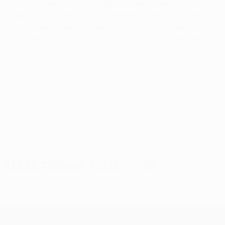
Le score en restait là malgré de nouvelles
opportunités de but de l’intenable Diallo (78e, 87e).
Le suspense reste entier avant le match retour, qui
aura lieu jeudi prochain en Ukraine. Tirage des 8es le
lendemain.
© 1998-2026 UEFA. All rights reserved.
Mis à jour le: mardi 2 juin 2015
Sélectionné pour vous
UEFA Europa League