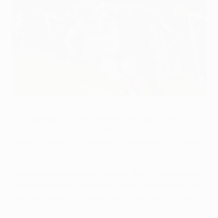
Jérémy Pied prend l'avantage sur Artem Kravets
©AFP/Getty Images
L'EA Guingamp a une nouvelle fois fait vibrer
Roudourou, jeudi soir en 16es de finale aller de l'UEFA
Europa League, s'imposant 2-1 devant le FC Dynamo
Kyiv.
Le dernier représentant français dans la compétition
a été mené avant que les Ukrainiens écopent de deux
cartons rouges et craquent en fin de match à neuf.