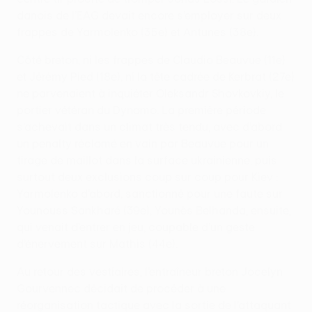
danois de l’EAG devait encore s’employer sur deux
frappes de Yarmolenko (35e) et Antunes (38e).
Côté breton, ni les frappes de Claudio Beauvue (11e)
et Jérémy Pied (18e), ni la tête cadrée de Kerbrat (27e)
ne parvenaient à inquiéter Oleksandr Shovkovkiy, le
portier vétéran du Dynamo. La première période
s’achevait dans un climat très tendu, avec d’abord
un penalty réclamé en vain par Beauvue pour un
tirage de maillot dans la surface ukrainienne, puis
surtout deux exclusions coup sur coup pour Kiev :
Yarmolenko d’abord, sanctionné pour une faute sur
Younouss Sankharé (39e), Younès Belhanda, ensuite,
qui venait d’entrer en jeu, coupable d’un geste
d’énervement sur Mathis (44e).
Au retour des vestiaires, l’entraîneur breton Jocelyn
Gourvennec décidait de procéder à une
réorganisation tactique avec la sortie de l’attaquant