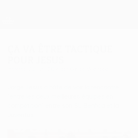
Passer
au
contenu
UEFA Europa League officielle
Obtenir
principal
Scores &amp; stats foot en direct
UEFA Europa League
Ça va être tactique
pour Jesus
mercredi 23 avril 2014
par Carlos Machado
Jorge Jesus a hâte de voir la rencontre
"entre les deux meilleures équipes en
compétition" entre son SL Benfica et la
Juventus.