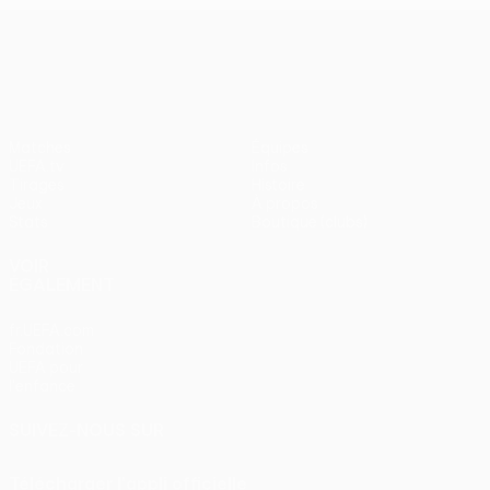
UEFA Europa League
Matches
Équipes
UEFA.tv
Infos
Tirages
Histoire
Jeux
À propos
Stats
Boutique (clubs)
VOIR
ÉGALEMENT
fr.UEFA.com
Fondation
UEFA pour
l'enfance
SUIVEZ-NOUS SUR
Télécharger l'appli officielle