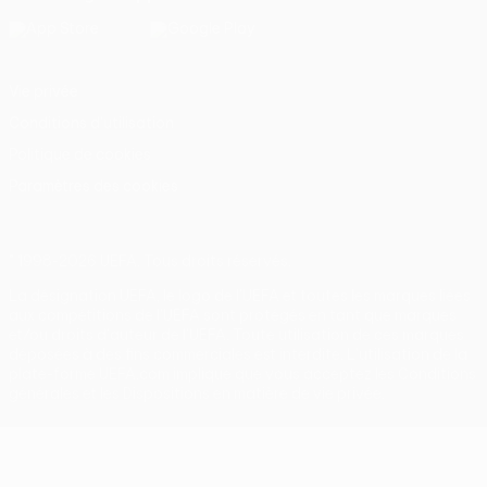
Vie privée
Conditions d'utilisation
Politique de cookies
Paramètres des cookies
© 1998-2026 UEFA. Tous droits réservés.
La désignation UEFA, le logo de l'UEFA et toutes les marques liées
aux compétitions de l'UEFA sont protégés en tant que marques
et/ou droits d'auteur de l'UEFA. Toute utilisation de ces marques
déposées à des fins commerciales est interdite. L'utilisation de la
plate-forme UEFA.com implique que vous acceptez les Conditions
générales et les Dispositions en matière de vie privée.