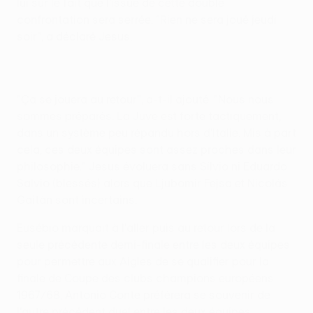
lui sur le fait que l'issue de cette double
confrontation sera serrée. "Rien ne sera joué jeudi
soir", a déclaré Jesus.
"Ça se jouera au retour", a-t-il ajouté. "Nous nous
sommes préparés. La Juve est forte tactiquement,
dans un système peu répandu hors d'Italie. Mis à part
cela, ces deux équipes sont assez proches dans leur
philosophie." Jesus évoluera sans Sílvio ni Eduardo
Salvio (blessés) alors que Ljubomir Fejsa et Nicolás
Gaitán sont incertains.
Eusébio marquait à l'aller puis au retour lors de la
seule précédente demi-finale entre les deux équipes
pour permettre aux Aigles de se qualifier pour la
finale de Coupe des clubs champions européens
1967/68, Antonio Conte préférera se souvenir de
l'autre précédent duel entre les deux équipes.