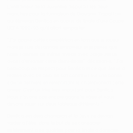
L'entraîneur de la Juventus disputait les deux
manches pour la formation de Giovanni Trapattoni
qui éliminait Benfica en quarts de finale d'une Coupe
UEFA 1992/93 qu'il allait remporter.
"J'ai gagné cette compétition en tant que je joueur,
mais je suis désormais entraîneur et je pense que
nous sommes du même niveau avec Jorge Jesus
avant d'entamer cette demi-finale", déclarait-il. "J'ai
beaucoup de respect pour Benfica et ce que Jesus a
réalisé avec ce club. Ils ont construit sur une bonne
saison dernière en remportant le championnat cette
année. C'est un titre très important pour Benfica.
Nous n'avons pas encore gagné le nôtre et nous
devons jouer sur deux tableaux différents."
Benfica est déjà champion et la Juve ne devrait
tarder à l'être, dans le but de se consacrer
entièrement à se qualifier pour la finale à domicile.