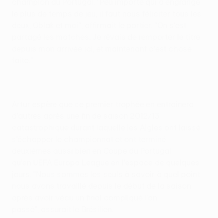
champion du Portugal. "Peu importe qui a engrangé
le plus de temps de jeu, il faut nous féliciter tous les
deux, Oblak et moi", affirmait le portier. "On s'est
partagé les matches. Je rêvais de remporter le titre
depuis mon arrivée ici, et maintenant c'est chose
faite."
Artur espère que ce premier trophée en entraînera
d'autres après une fin de saison 2012/13
catastrophique durant laquelle les Aigles ont laissé
s'échapper le championnat et ont terminé
deuxièmes aussi bien en Coupe du Portugal
qu'en UEFA Europa League en l'espace de quelques
jours. "Nous sommes les seuls à savoir à quel point
nous avons travaillé depuis le début de la saison
après avoir vécu un final compliqué l'an
passé", assurait le Brésilien.