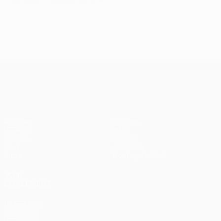
UEFA Europa League
Matches
Équipes
UEFA.tv
Infos
Tirages
Histoire
Jeux
À propos
Stats
Boutique (clubs)
VOIR
ÉGALEMENT
fr.UEFA.com
Fondation