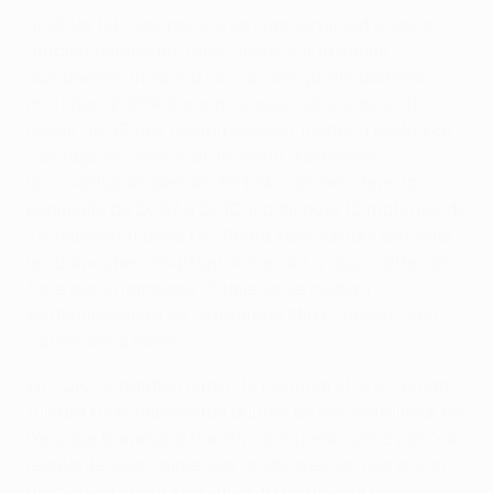
Si Oblak lui a été préféré en Liga, Artur est resté le
gardien fétiche de Jorge Jesus sur la scène
européenne. Invaincu lors de ses quatre derniers
matches d'UEFA Europa League cette saison, le
joueur de 33 ans devrait pouvoir mettre à profit son
passage en Serie A au moment d'affronter
la Juventus en demies. En trois saisons dans la
péninsule de 2007 à 2010, il a disputé 12 matches de
championnat avec l'AS Roma sans jamais affronter
les Bianconeri. Pourtant, Artur sait à quoi s'attendre
face aux champions d'Italie, et se méfiera
particulièrement de l'attaquant Mirko Vučinić, son
partenaire à Rome.
En 2010, le gardien rejoint le Portugal et le SC Braga,
faisant forte impression auprès de son entraîneur de
l'époque Domingos Paciência, impressionné par "sa
régularité, son calme, ses arrêts d'exception et son
placement". Pour sa seule saison avec les