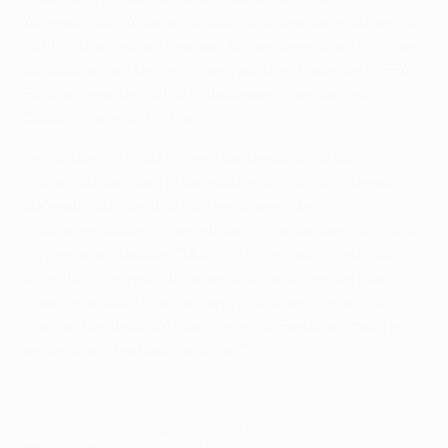
Arsenalistas, Artur a disputé la phase de groupes de
l'UEFA Champions League, la première dans l'histoire
du club, avant de se hisser jusqu'en finale de l'UEFA
Europa League 2010/11, finalement perdue 1-0 à
Dublin contre le FC Porto.
Le gardien attisait l'intérêt de Benfica qui lui
proposait un contrat de quatre ans. Artur a depuis
défendu plus de 100 fois les cages des
Lisboètes toutes compétitions confondues, un total
qu'il espère doubler. "Mon corps et mon coeur sont
à Benfica. Je veux disputer 100 matches de plus
sous ce maillot que j'ai appris à aimer. Je ne suis
pas né 'Benfiquista' (supporter de Benfica), mais je
resterai un 'Benfiquista' à vie."
© 1998-2026 UEFA. All rights reserved.
Mis à jour le: mardi 22 avril 2014