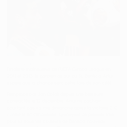
Artur est le portier attitré de Benfica sur la scène européenne
©AFP/Getty Images
Finaliste malheureux de l'UEFA Europa League en
2011 et 2013, le gardien de but du SL Benfica, Artur,
espère que la chance sera cette fois de son côté.
Remplacé par Jan Oblak depuis une blessure
contractée le 12 décembre, Artur ne cachait
pourtant pas sa joie dimanche après la victoire 2-0
contre le SC Olhanense, synonyme de premier titre
pour lui sous les couleurs de Benfica, nouveau