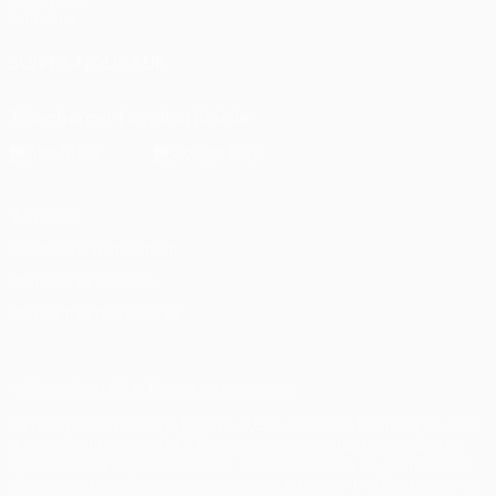
UEFA pour
l'enfance
SUIVEZ-NOUS SUR
Télécharger l'appli officielle
Vie privée
Conditions d'utilisation
Politique de cookies
Paramètres des cookies
© 1998-2026 UEFA. Tous droits réservés.
La désignation UEFA, le logo de l'UEFA et toutes les marques liées
aux compétitions de l'UEFA sont protégés en tant que marques
et/ou droits d'auteur de l'UEFA. Toute utilisation de ces marques
déposées à des fins commerciales est interdite. L'utilisation de la