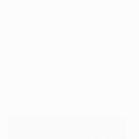
Je connais bien Genk parce que je suis le football
belge de près. Nous avons acheté le défenseur João
Carlo à cette équipe (en 2011). Genk est une équipe
dangereuse et je pense que nous avons une chance
de nous qualifier.
Andrei Yeschenko, défenseur de l'Anji
Genk est une bonne équipe, mais on peut les
inquiéter. Les 8es de finale sont à notre portée. Je
suis d'accord pour dire que l'Anji a eu de ma chance
en Europa League. On a eu un groupe facile, et la
chance nous suit encore.
FC Dynamo Kyiv - Valencia CF