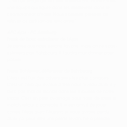
"C'est un tirage qui est très intéressant. Florence est
une équipe qui figure dans les meilleures dans le
championnat d'Italie. Nous sommes pressés de
relever ce défi jamais rencontré."
AFC Ajax - FC Salzburg
Frank de Boer, entraîneur de l'Ajax
Je pense que nous serons favoris, mais on ne sous-
estimera pas Salzbourg. Il faudra tout donner pour
passer.
Franz Schiemer, défenseur de Salzbourg
L'Ajax est l'un des adversaires les plus coriaces.
C'est un club qui évolue à très haut niveau alors il y
aura pas mal de monde dans les tribunes de notre
stade. C'est un petit avantage pour nous de jouer le
match retour à domicile. Il m'est arrivé de jouer
contre l'Ajax avec l'Austria et nous avions perdu
alors j'ai peut-être une petite revanche à prendre.