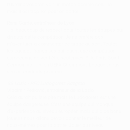
l'Ukraine voudrait voir un match comme celui-là
mais il est trop tôt pour en parler.
Rémi Garde, entraîneur de Lyon
J'ai beaucoup de respect pour toutes les équipes qui
dispute cette compétition. Je ne préfère pas
m'aventurer à commenter ce tirage au sort. Toutes
les équipes françaises qui jouent une compétition
européenne doivent être soutenues. Si le Paris Saint-
Germain va loin [en UEFA Champions League], nous
serons contents pour eux.
SS Lazio - PFC Ludogorets Razgrad
Vladimir Petković, entraîneur de la Lazio
Cela aurait pu être pire mais le Ludogorets est une
équipe dangereuse. C'est une équipe qui manque
d'expérience au niveau européen mais qui a de bons
joueurs nous allons devoir donner le meilleur de
nous-mêmes pour la battre. Jouer au niveau