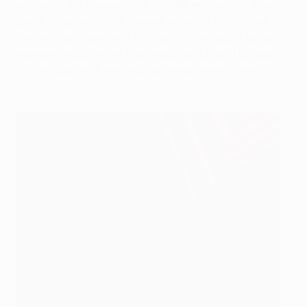
européen est toujours une grande motivation pour ce
genre d'équipe. Leurs joueurs seront à 110 % pour
montrer qu'ils peuvent évoluer à ce niveau. L'année
dernière, nous avons bien réussi en Europa League.
On va faire peut-être encore mieux cette année.