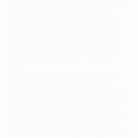
confrontation. Cela va certainement rester dans la
mémoire de Tomáš Hübschman (le défenseur
tchèque du Shakhtar Donetsk), je sais qu'ils ont
également de grands joueurs brésiliens. C'est une
équipe extrêmement forte. Je connais également
très bien leur stade. Je peux parler pour tout notre
vestiaire et dire que nous allons tout donné pour
nous qualifier mais que ce sera vraiment très
difficile.
FC Chornomorets Odesa - Olympique Lyonnais
Olexiy Gai, milieu de terrain du Chornomorets
Hier, (l'entraîneur d'Odessa) Roman Grygorchuk a dit
qu'il voulait jouer contre cette équipe de Lyon, alors
nous n'avons même pas regardé le tirage au sort !
Lyon est l'une des meilleures équipes en France. Nous
allons rapidement découvrir ses forces et ses
faiblesses. Après, il y a peut-être un match contre le
Shakhtar en huitième de finale je crois que toute