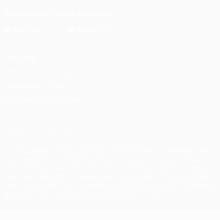
Télécharger l'appli officielle
Vie privée
Conditions d'utilisation
Politique de cookies
Paramètres des cookies
© 1998-2026 UEFA. Tous droits réservés.
La désignation UEFA, le logo de l'UEFA et toutes les marques liées
aux compétitions de l'UEFA sont protégés en tant que marques
et/ou droits d'auteur de l'UEFA. Toute utilisation de ces marques
déposées à des fins commerciales est interdite. L'utilisation de la
plate-forme UEFA.com implique que vous acceptez les Conditions
générales et les Dispositions en matière de vie privée.