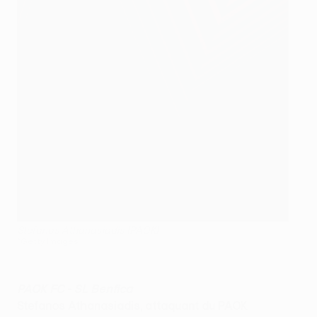
Stefanos Athanasiadis (PAOK)
©Getty Images
PAOK FC - SL Benfica
Stefanos Athanasiadis, attaquant du PAOK