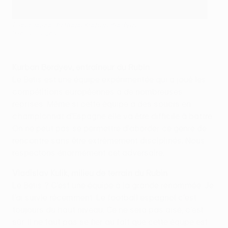
L'entraîneur du Rubin Kurban Berdyev
©Getty Images
Kurban Berdyev, entraîneur du Rubin
Le Betis est une équipe expérimentée qui a joué les
compétitions européennes à de nombreuses
reprises. Même si cette équipe a des soucis en
championnat d'Espagne elle va être difficile à battre.
On ne peut pas se permettre d'aborder ce genre de
rencontre sans être extrêmement disciplinés. Nous
respectons énormément cet adversaire.
Vladislav Kulik, milieu de terrain du Rubin
Le Betis ? C'est une équipe à la grande renommée. Je
l'ai suivie récemment. Le football espagnol c'est
toujours du haut niveau. Ce ne sera pas aisé, c'est
sûr. Il ne faut pas se fier au fait que cette équpe est