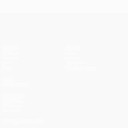
UEFA Europa League
Matches
Équipes
UEFA.tv
Infos
Tirages
Histoire
Jeux
À propos
Stats
Boutique (clubs)
VOIR
ÉGALEMENT
fr.UEFA.com
Fondation
UEFA pour
l'enfance
SUIVEZ-NOUS SUR