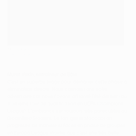
Murat Yakin, entraîneur de Bâle
©Getty Images
Murat Yakin, entraîneur de Bâle
C'est un superbe tirage pour démarrer cette phase à
élimination directe. Nous connaissons notre
adversaire car nous l'avons affronté l'été dernier (au
troisième tour de qualification en UEFA Champions
League). L'ambiance est toujours très particulière au
Bloomfield Stadium. Le fait que le Maccabi ait
progressé de manière si facile en phase de groupes
en Europa League montre que c'est une très belle