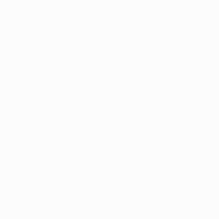
Ce ne sera pas vraiment une nouvelle expérience
puisqu'on a joué contre Alkmaar il y a sept ans. Le
football néerlandais est connu pour son style
offensif, nos fans peuvent s'attendre à un bon
match. On n'a pas d'informations récentes sur l'AZ,
alors on va commencer nos recherches, mais je
pense qu'il faudra être prudents dans notre
approche.
Martin Frýdek, défenseur de Liberec
C'est une équipe néerlandaise. Alkmaar préfère un jeu
offensif et attrayant, et ça peut nous convenir.
Dick Advocaat, entraîneur de l'AZ
On a toutes nos chances de passer. Le Slovan
Liberec joue chaque année pour la première place en
République tchèque, mais là, ils sont sixièmes, alors
peut-être qu'en ce moment ils ne sont pas aussi
forts que l'AZ. Le fait qu'on joue le match aller à