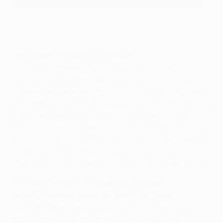
Unai Emery, coach de Séville
©Getty Images
Unai Emery, entraîneur de Séville
On va se contenter de ce tirage. Nous avons
toujours le plus grand des respects pour chaque
adversaire que nous rencontrons mais si l'on prend
en compte la qualité des équipes qui étaient dans ce
tirage, je pense que nous pouvons être satisfaits.
Nous pouvons rivaliser avec cette formation et nous
pouvons la battre. Mais nous parlons là de l'équipe
numéro un en Slovénie. L'équipe qui domine son
championnat et ce ne sera pas un adversaire facile.
FC Viktoria Plzeň - FC Shakhtar Donetsk
David Limberský, milieu de terrain de Pilsen
Le Shakhtar est une équipe très forte et je ne pense
pas que nous serons favoris dans cette double