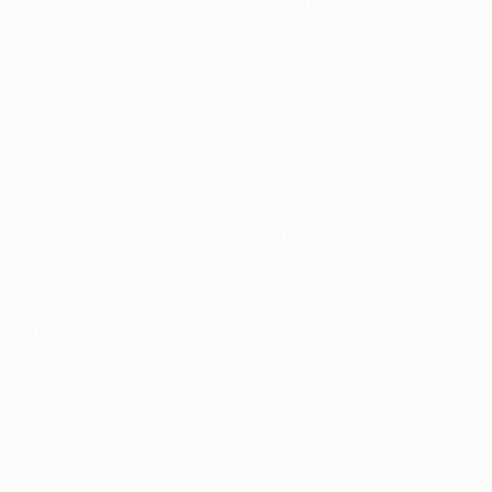
joueurs internationals turcs et d'autres qui ont de
l'expérience dans les coupes d'Europe (comme
Florent Malouda). On espère qu'ils vont pouvoir
démontrer l'étendue de leur talent.
Jouer le match aller à domicile ou à l'extérieur, ce
n'est pas important. Il faut bien jouer à domicile et à
l'extérieur si on veut gagner. Peu importe qui est
l'adversaire, il faut jouer son propre jeu. Éliminer la
Juventus serait autre chose. On va faire de notre
mieux pour que Trabzonspor figure bien en Europe.
İbrahim Ethem Hacıosmanoğlu, président de
Trabzonspor
Je ne dirais pas que nous avons eu un mauvais
tirage. Je voulais vraiment tomber contre une équipe
italienne après que nous avons rencontré la Lazio
dans notre groupe. La Juventus est une équipe qui
vient de la Champions League et qui a été éliminée
par une équipe turque je pense que nous pouvons