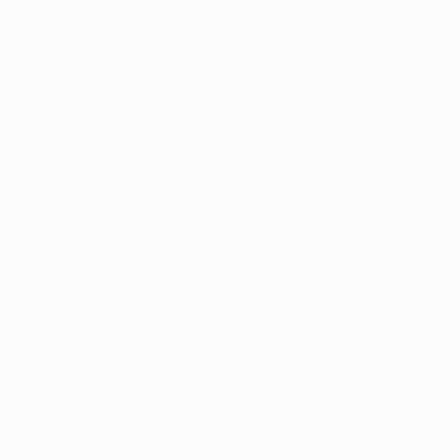
leur donner le plaisir d'être éliminés par une autre
équipe turque dans cette compétition !
NK Maribor - Sevilla FC
Ante Šimundža, entraîneur de Maribor
C'est une équipe qui a remporté la Coupe UEFA à
deux reprises et qui a de grands joueurs. Séville est
un club qui a un grand statut au niveau européen.
Pour nous ce seront deux matches où il faudra
prendre du plaisir. Ce seront des récompenses pour
le dur travail que nous avons effectué pour passer
cet hiver européen pour la première fois. Nous allons
revenir de notre stage d'hiver une semaine plus tôt.
En attendant, nous allons regarder tous les matches
de cette équipe espagnole dans son championnat
pour savoir vraiment comment elle évolue.
Séville est septième du championnat espagnol. On
ne peut pas dire que c'est un tirage facile, c'est un