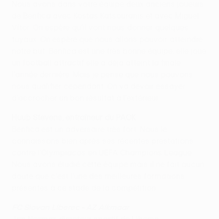
Nous avons dans votre équipe deux anciens joueurs
de Benfica avec Kostas Katsouranis et avec Miguel
Vítor. On espère qu'il vont nous donner quelques
tuyaux. On espère que nous allons pouvoir atteindre
notre but. Benfica est une très bonne équipe, elle joue
un football attractif elle a déjà atteint la finale
l'année dernière. Mais je pense que nous pouvons
nous qualifier cependant. On va devoir essayer
d'accrocher un bon résultat à l'extérieur.
Huub Stevens, entraîneur du PAOK
Benfica est un adversaire très fort. Nous le
connaissons bien après ses récentes prestations
contre l'Olympiacos en UEFA Champions League.
Nous avons étudié cette équipe mais il ne fait aucun
doute que c'est l'une des meilleures formations
présentes à ce stade de la compétition.
FC Slovan Liberec - AZ Alkmaar
Jan Nezmar, directeur sportif de Liberec