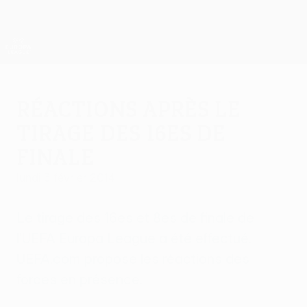
Passer
au
contenu
UEFA Europa League officielle
Obtenir
principal
Scores &amp; stats foot en direct
UEFA Europa League
Réactions après le
tirage des 16es de
finale
lundi 3 février 2014
Le tirage des 16es et 8es de finale de
l'UEFA Europa League a été effectué.
UEFA.com propose les réactions des
forces en présence.