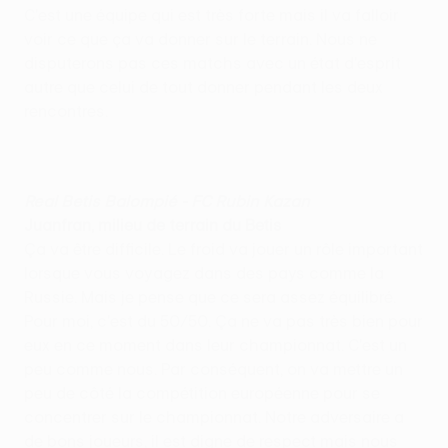
C'est une équipe qui est très forte mais il va falloir
voir ce que ça va donner sur le terrain. Nous ne
disputerons pas ces matchs avec un état d'esprit
autre que celui de tout donner pendant les deux
rencontres.
Real Betis Balompié - FC Rubin Kazan
Juanfran, milieu de terrain du Betis
Ça va être difficile. Le froid va jouer un rôle important
lorsque vous voyagez dans des pays comme la
Russie. Mais je pense que ce sera assez équilibré.
Pour moi, c'est du 50/50. Ça ne va pas très bien pour
eux en ce moment dans leur championnat. C'est un
peu comme nous. Par conséquent, on va mettre un
peu de côté la compétition européenne pour se
concentrer sur le championnat. Notre adversaire a
de bons joueurs, il est digne de respect mais nous