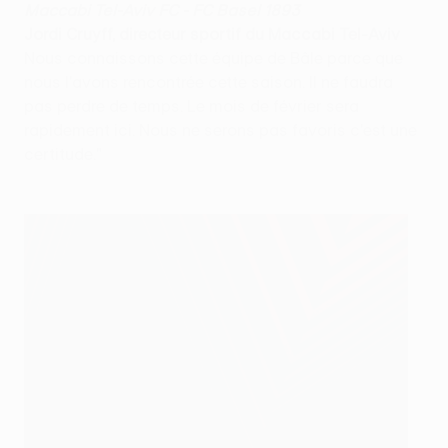
Maccabi Tel-Aviv FC - FC Basel 1893
Jordi Cruyff, directeur sportif du Maccabi Tel-Aviv
Nous connaissons cette équipe de Bâle parce que
nous l'avons rencontrée cette saison. Il ne faudra
pas perdre de temps. Le mois de février sera
rapidement ici. Nous ne serons pas favoris c'est une
certitude."