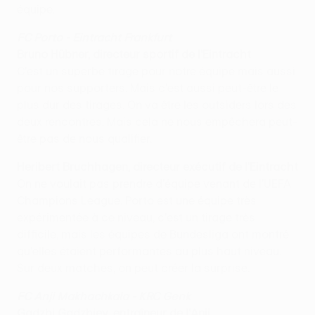
équipe.
FC Porto - Eintracht Frankfurt
Bruno Hübner, directeur sportif de l'Eintracht
C'est un superbe tirage pour notre équipe mais aussi
pour nos supporters. Mais c'est aussi peut-être le
plus dur des tirages. On va être les outsiders lors des
deux rencontres. Mais cela ne nous empêchera peut-
être pas de nous qualifier.
Heribert Bruchhagen, directeur exécutif de l'Eintracht
On ne voulait pas prendre d'équipe venant de l'UEFA
Champions League. Porto est une équipe très
expérimentée à ce niveau, c'est un tirage très
difficile, mais les équipes de Bundesliga ont montré
qu'elles étaient performantes au plus haut niveau.
Sur deux matches, on peut créer la surprise.
FC Anji Makhachkala - KRC Genk
Gadzhi Gadzhiev, entraîneur de l'Anji