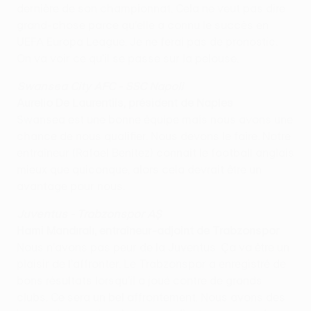
dernière de son championnat. Cela ne veut pas dire
grand-chose parce qu'elle a connu le succès en
UEFA Europa League. Je ne ferai pas de pronostic.
On va voir ce qu'il se passe sur la pelouse.
Swansea City AFC - SSC Napoli
Aurelio De Laurentiis, président de Naples
Swansea est une bonne équipe mais nous avons une
chance de nous qualifier. Nous devons le faire. Notre
entraîneur (Rafael Benítez) connaît le football anglais
mieux que quiconque, alors cela devrait être un
avantage pour nous.
Juventus - Trabzonspor AŞ
Hami Mandıralı, entraîneur-adjoint de Trabzonspor
Nous n'avons pas peur de la Juventus. Ça va être un
plaisir de l'affronter. Le Trabzonspor a enregistré de
bons résultats lorsqu'il a joué contre de grands
clubs. Ce sera un bel affrontement. Nous avons des