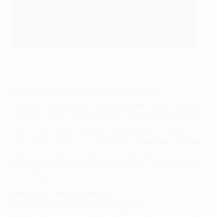
Le coach de Ludogorets Stoicho Stoev
©Meridian Match
Stoicho Stoev, entraîneur de Ludogorets
Qu'on le veuille ou non, c'est le tirage. Je suis la Serie
A de près et je connais la Lazio, mais en tant que fan,
pas en tant qu'entraîneur. Je vais donc les suivre
d'un peu plus près. Ils ont de grands joueurs comme
Miroslav Klose. La Lazio a un avantage car il n'y a
pas de trêve hivernale en Italie, mais on va tout faire
pour être prêts.
Esbjerg fB - ACF Fiorentina
Niels Frederiksen, entraîneur d'Esbjerg