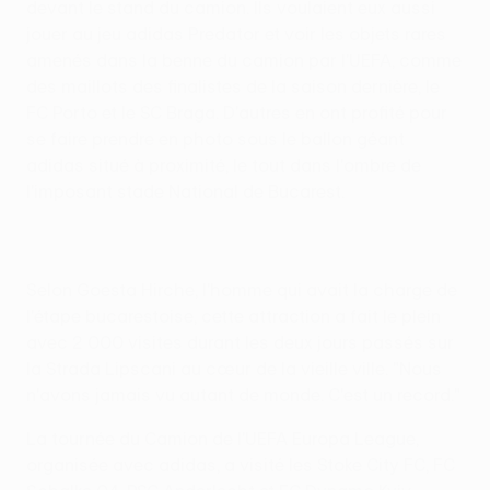
devant le stand du camion. Ils voulaient eux aussi
jouer au jeu adidas Predator et voir les objets rares
amenés dans la benne du camion par l'UEFA, comme
des maillots des finalistes de la saison dernière, le
FC Porto et le SC Braga. D'autres en ont profité pour
se faire prendre en photo sous le ballon géant
adidas situé à proximité, le tout dans l'ombre de
l'imposant stade National de Bucarest.
Selon Goesta Hirche, l'homme qui avait la charge de
l'étape bucarestoise, cette attraction a fait le plein
avec 2 000 visites durant les deux jours passés sur
la Strada Lipscani au cœur de la vieille ville. "Nous
n'avons jamais vu autant de monde. C'est un record."
La tournée du Camion de l'UEFA Europa League,
organisée avec adidas, a visité les Stoke City FC, FC