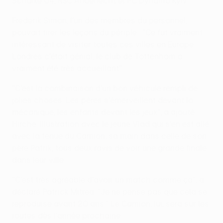
Schalke 04, RSC Anderlecht et FC Dynamo Kyiv.
Frederik Simon, l'un des membres du personnel,
pouvait tirer les leçons du périple : "Ce fut vraiment
intéressant de visiter toutes ces villes en Europe.
Londres c'était génial, le club de Tottenham a
vraiment été très accueillant".
"C'est la combinaison d'un bon véhicule rempli de
jolies choses. Les pères s'émerveillent devant la
mécanique, les enfants devant les jeux", a ajouté
Hirche. Illustration avec le jeune Vlad qui s'en est allé
avec la tenue du Camion, sa main dans celle de son
père Patrik, tous deux ravis de voir une grande finale
dans leur ville.
"C'est très agréable d'avoir un match comme ça", a
déclaré Patrick Mitrea. "Je ne pense pas que cela se
reproduise avant 20 ans." Le Camion, lui, sera sur les
routes dès l'année prochaine.