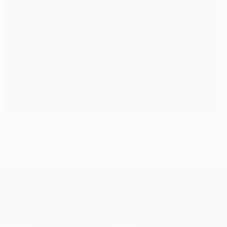
Courtois et Diego prêts pour la finale
UEFA Europa League