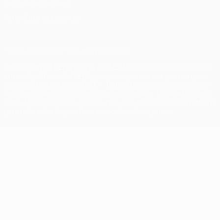
Politique de cookies
Paramètres des cookies
© 1998-2026 UEFA. Tous droits réservés.
La désignation UEFA, le logo de l'UEFA et toutes les marques liées
aux compétitions de l'UEFA sont protégés en tant que marques
et/ou droits d'auteur de l'UEFA. Toute utilisation de ces marques
déposées à des fins commerciales est interdite. L'utilisation de la
plate-forme UEFA.com implique que vous acceptez les Conditions
générales et les Dispositions en matière de vie privée.