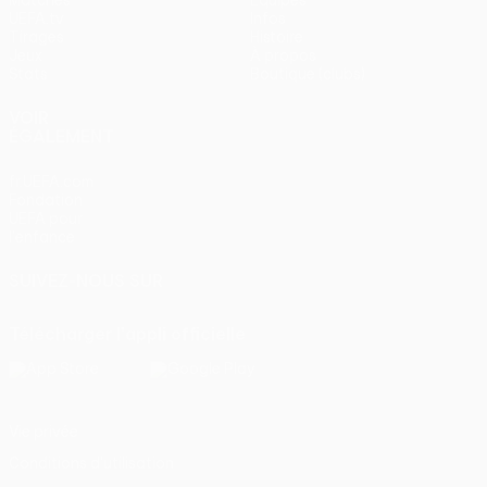
Matches
Équipes
UEFA.tv
Infos
Tirages
Histoire
Jeux
À propos
Stats
Boutique (clubs)
VOIR
ÉGALEMENT
fr.UEFA.com
Fondation
UEFA pour
l'enfance
SUIVEZ-NOUS SUR
Télécharger l'appli officielle
Vie privée
Conditions d'utilisation