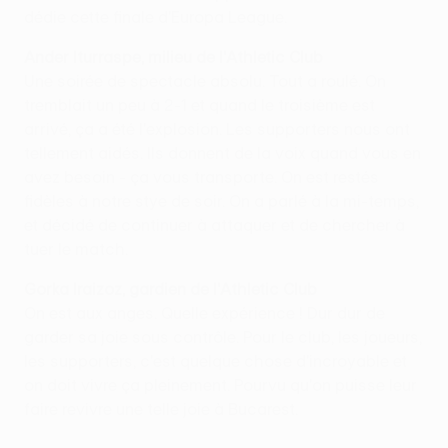
dédie cette finale d'Europa League.
Ander Iturraspe, milieu de l'Athletic Club
Une soirée de spectacle absolu. Tout a roulé. On
tremblait un peu à 2-1 et quand le troisième est
arrivé, ça a été l'explosion. Les supporters nous ont
tellement aidés. Ils donnent de la voix quand vous en
avez besoin - ça vous transporte. On est restés
fidèles à notre stye de soir. On a parlé à la mi-temps,
et décidé de continuer à attaquer et de chercher à
tuer le match.
Gorka Iraizoz, gardien de l'Athletic Club
On est aux anges. Quelle expérience ! Dur dur de
garder sa joie sous contrôle. Pour le club, les joueurs,
les supporters, c'est quelque chose d'incroyable et
on doit vivre ça pleinement. Pourvu qu'on puisse leur
faire revivre une telle joie à Bucarest.