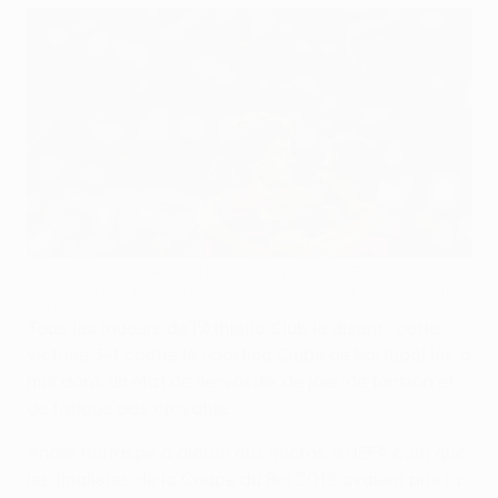
Fernando Llorente de l'Athletic (à g.) et Borja Ekiza savourent
ensemble leur victoire en demi-finale d'UEFA Europa League
©Getty Images
Tous les joueurs de l'Athletic Club le disent : cette
victoire 3-1 contre le Sporting Clube de Portugal les a
mis dans un état de nervosité, de joie, de tension et
de fatigue pas croyable.
Ander Iturraspe a ajouté aux micros d'UEFA.com que
les finalistes de la Coupe du Roi 2012 avaient pris la