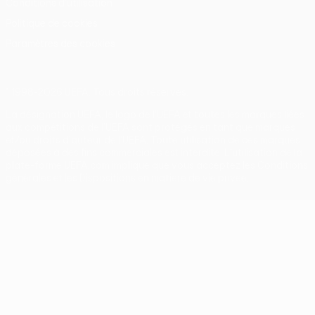
Conditions d'utilisation
Politique de cookies
Paramètres des cookies
© 1998-2026 UEFA. Tous droits réservés.
La désignation UEFA, le logo de l'UEFA et toutes les marques liées
aux compétitions de l'UEFA sont protégés en tant que marques
et/ou droits d'auteur de l'UEFA. Toute utilisation de ces marques
déposées à des fins commerciales est interdite. L'utilisation de la
plate-forme UEFA.com implique que vous acceptez les Conditions
générales et les Dispositions en matière de vie privée.