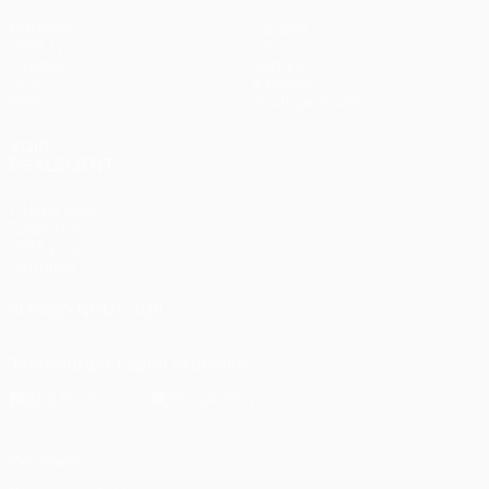
Matches
Équipes
UEFA.tv
Infos
Tirages
Histoire
Jeux
À propos
Stats
Boutique (clubs)
VOIR
ÉGALEMENT
fr.UEFA.com
Fondation
UEFA pour
l'enfance
SUIVEZ-NOUS SUR
Télécharger l'appli officielle
Vie privée