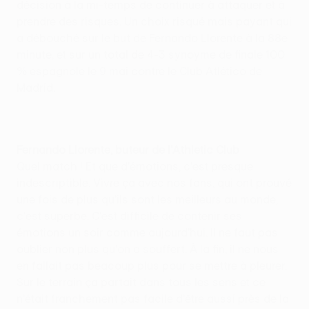
décision à la mi-temps de continuer à attaquer et à
prendre des risques. Un choix risqué mais payant qui
a débouché sur le but de Fernando Llorente à la 88e
minute, et sur un total de 4-3 synoyme de finale 100
% espagnole le 9 mai contre le Club Atlético de
Madrid.
Fernando Llorente, buteur de l'Athletic Club
Quel match ! Et que d'émotions, c'est presque
indescriptible. Vivre ça avec nos fans, qui ont prouvé
une fois de plus qu'ils sont les meilleurs au monde,
c'est superbe. C'est difficile de contenir ses
émotions un soir comme aujourd'hui. Il ne faut pas
oublier non plus qu'on a souffert. À la fin, il ne nous
en fallait pas beacoup plus pour se mettre à pleurer.
Sur le terrain ça partait dans tous les sens et ce
n'était franchement pas facile d'être aussi près de la