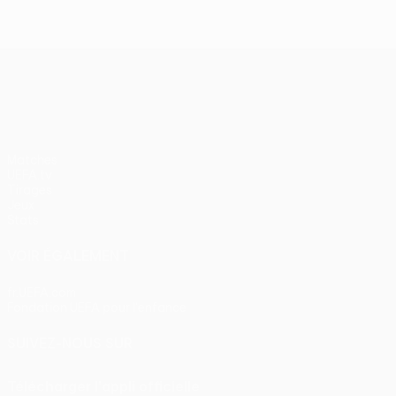
UEFA Europa League
Matches
UEFA.tv
Tirages
Jeux
Stats
VOIR ÉGALEMENT
fr.UEFA.com
Fondation UEFA pour l'enfance
SUIVEZ-NOUS SUR
Télécharger l'appli officielle