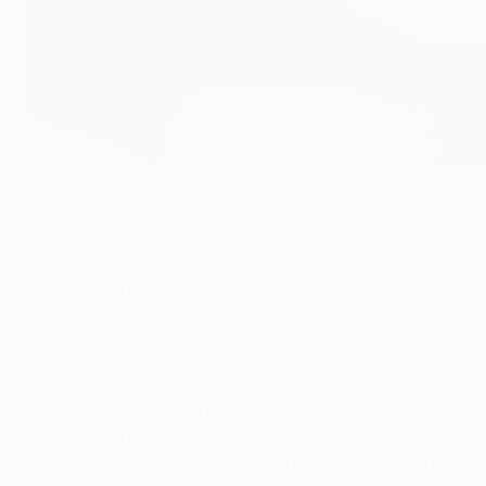
L'Atlético maîtrise Valence
©AFP/Getty Images
Le Club Atlético de Madrid a pris une option pour une deu
le temps additionnel de chaque période laisse les Levan
Sans Salvio mais avec un grand Falcao, l'Atlético, vainq
colombienne qui bénéficiait d'un superbe travail de son c
Le ballon restait sous le contrôle des Matelassiers et c'
peu à côté), les Noirs restaient dans l'ombre. Ils en sor
pouvait pousser dans le but au deuxième poteau (1-1, 45