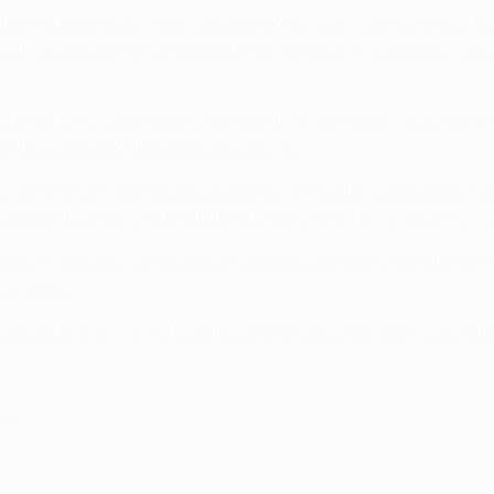
os qui n'avaient, jusque-là, vu qu'une seule équipe sur le ter
emi : Diego frappait un coup franc dans l'axe peu après la r
ourde de Tino Costa lui donnait un tour plus spectaculaire 
ais le score n'allait pas en rester là.
re se jouait de la défense, repiquait au centre et sa frappe e
il rejoignait Klaas-Jan Huntelaar, le goleador du FC Schalke 
 nouveau. Comme en première période, le vainqueur de la C
t décisif.
s a battu l'AZ 4-0 à Mestalla en quarts retour, pour décroche
012