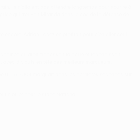
rain. Ils n'allaient pas attendre longtemps pour sourire à
eprise qui trouvait Miranda dans le dos de la défense de
encore. Adrián López en profitait pour s'en aller seul
nchaînée du droit fracassait la barre et rebondissait
04, avec dix buts en tête des meilleurs marqueurs.
oupe UEFA 2004 marquait dans les dernières secondes sur
r un billet pour le stade National.