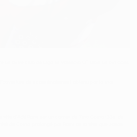
e un autre club de Liga, le Valencia CF. Mais un but dans
l'ouverture du score finalement obtenu par la star
e tête d'Adil Rami sur un corner de Tino Costa (33e, de
rrêté de Costa, prolongé par Rami de la tête, que Jonas