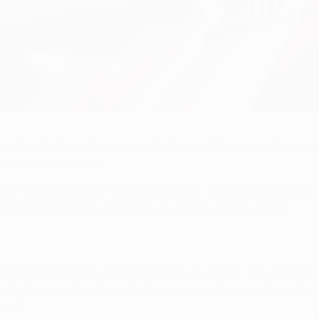
xième finale en trois ans en dominant dans le jeu et au scor
tins dans la course.
ueur 2010, démarrait pied au plancher. Arda était proche de 
oéquipier turc pour marquer du plat du pied (1-0, 18e).
était les Valencians qui manquaient de ressort. Mis à part un
taient dans les dernières minutes sur un autre coup de pied a
e+3).