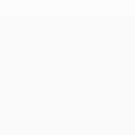
UEFA Europa League
Matches
Équipes
UEFA.tv
Infos
Tirages
Histoire
Jeux
À propos
Stats
Boutique (clubs)
VOIR
ÉGALEMENT
fr.UEFA.com
Fondation
UEFA pour
l'enfance
SUIVEZ-NOUS SUR