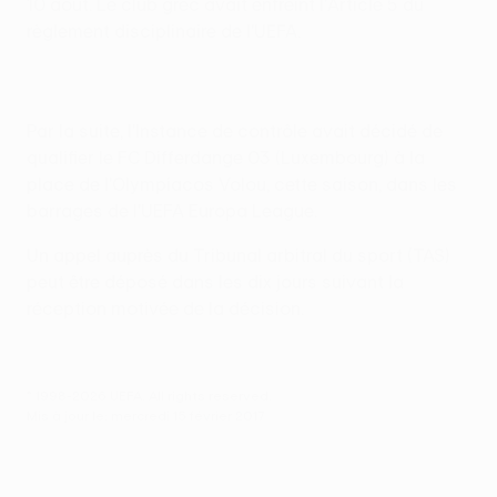
10 août. Le club grec avait enfreint l'Article 5 du
règlement disciplinaire de l'UEFA.
Par la suite, l'Instance de contrôle avait décidé de
qualifier le FC Differdange 03 (Luxembourg) à la
place de l'Olympiacos Volou, cette saison, dans les
barrages de l'UEFA Europa League.
Un appel auprès du Tribunal arbitral du sport (TAS)
peut être déposé dans les dix jours suivant la
réception motivée de la décision.
© 1998-2026 UEFA. All rights reserved.
Mis à jour le: mercredi 15 février 2017