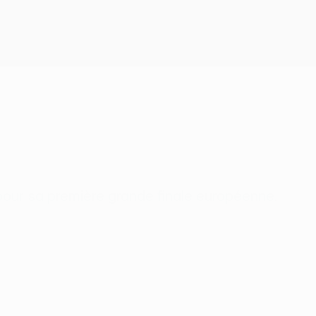
Obtenir
 pour sa première grande finale européenne.