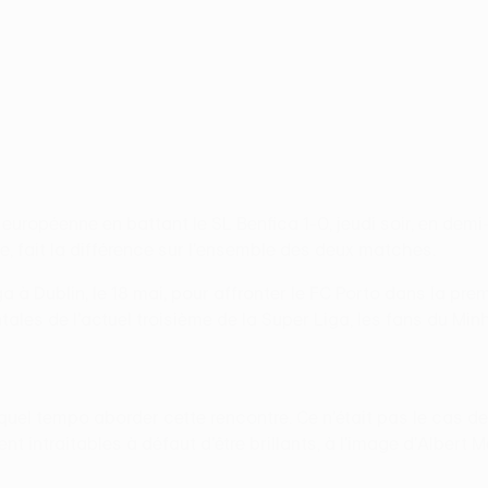
 européenne en battant le SL Benfica 1-0, jeudi soir, en demi
re, fait la différence sur l'ensemble des deux matches.
ga à Dublin, le 18 mai, pour affronter le FC Porto dans la p
es de l'actuel troisième de la Super Liga, les fans du Minho
 quel tempo aborder cette rencontre. Ce n'était pas le cas d
 intraitables à défaut d'être brillants, à l'image d'Albert 