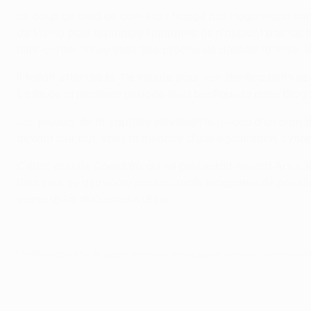
Le coup de pied de coin était frappé par Hugo Viana sur l
du Minho pour reprendre l'initiative. Ils n'allaient pas 
mini-corner, Silvio était très proche de doubler la mise. S
Il fallait attendre la 41e minute pour voir Benfica enfi
La fin de la première période était benfiquiste mais Brag
Les joueurs de la capitale élevaient le niveau d'un cran à
devant leur but, sous la menace d'une égalisation, synon
C'était ensuite Coentrão qui se présentait devant Artur, l
bien seul au deuxième poteau, mais incapable de pousser 
Viana (84e) et Custódio (86e).
© 1998-2026 UEFA. All rights reserved.
Mis à jour le: samedi 7 décembre