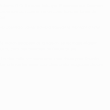
berto (1-0). Il n'avait fallu que 18 minutes aux Guerriers
te ouverture du score et sur un coup franc en forme de
0e).
io Coentrão, Javier Saviola trouvait le montant d'Artur.
r 18e match européen de la saison, se recroquevillaient
 du pied, aux alentours de l'heure de jeu.
). La plus belle occasion était sans doute pour Saviola,
oberto levait les siens pour deux arrêts magiques devant