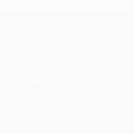
UEFA Europa League
Matches
UEFA.tv
Tirages
Jeux
Stats
VOIR ÉGALEMENT
fr.UEFA.com
Fondation UEFA pour l'enfance
SUIVEZ-NOUS SUR
Télécharger l'appli officielle