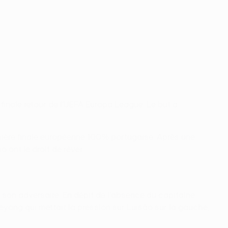
-finale retour de l'UEFA Europa League. Le but à
remière finale européenne 100% portugaise. Après une
 ont le droit de rêver.
e son adversaire. En dépit de l'absence du capitaine
Meyong qui mettait la pression sur Luisão sur la gauche,