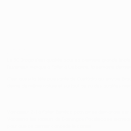
En images
©Getty Images
Le SC Braga s'est qualifié pour sa première grande finale
l'extérieur marqué à l'aller à Lisbonne, la semaine derniè
C'est aussi la tête puissante de Custódio qui envoie Bra
demie de même nature et surtout au vu des qualités mental
Vainqueur 2-1 à l'aller, Benfica pouvait se demander sur
Vandinho, les joueurs de Domingos Paciênça se montraient
pour que ce dernier concède le corner.