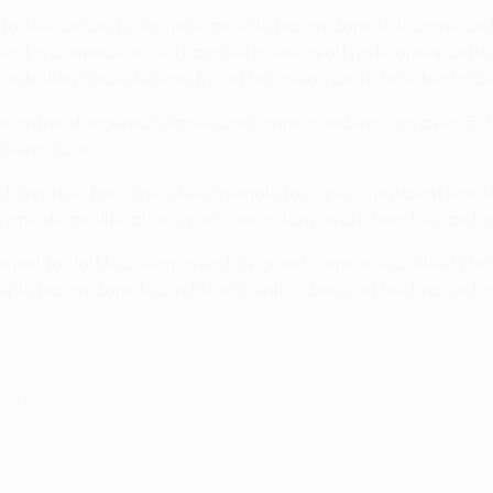
a tête de Custódio qui logeait le ballon dans la lucarne de Ro
lâcher. La domination de Braga se poursuivait juste après cet
on ballon à ras de terre frisait le poteau droit de Roberto (3
n se montrer dangereux. Après une bonne combinaison avec Fáb
a tenait bon.
 la reprise. Peu à peu, les Arsenalistas, qui disputaient leu
yme de qualification, que Franco Jara avait deux fois au bout
equel taclait le ballon avec la vigueur d'une tête brûlée (71e
le ballon dans le but (80e). Benfica baissait les bras et R
 2013