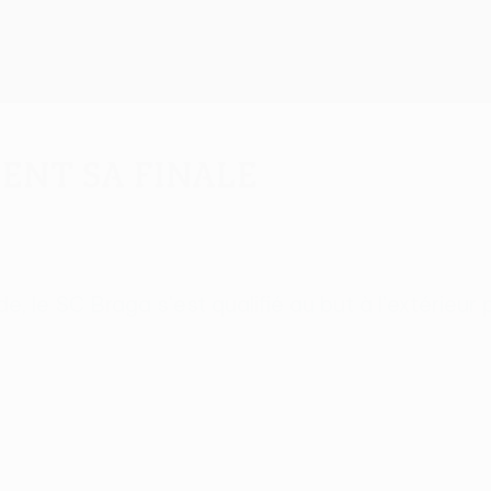
ient sa finale
, le SC Braga s'est qualifié au but à l'extérieur